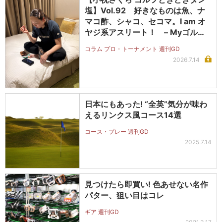
塩】Vol.92 好きなものは魚、ナ
マコ酢、シャコ、セコマ。I am オ
ヤジ系アスリート！ – Myゴルフ
ダイジェスト
コラム プロ・トーナメント 週刊GD
2026.7.14
日本にもあった! “全英”気分が味わ
えるリンクス風コース14選
コース・プレー 週刊GD
2025.7.14
見つけたら即買い! 色あせない名作
パター、狙い目はコレ
ギア 週刊GD