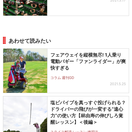
2021.3.17
あわせて読みたい
フェアウェイを縦横無尽! 1人乗り
電動バギー「ファンライダー」が爽
快すぎる
コラム 週刊GD
2021.5.25
塩ビパイプを真っすぐ投げられる？
ドライバーの飛びが一変する“遠心
力”の使い方【林由寿の伸びしろ覚
醒レッスン】＜後編＞
スライス解消 レッスン 練習法