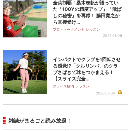
全英制覇！桑木志帆が語ってい
た「100Yの精度アップ」「飛ば
しの秘密」を再録！ 藤田寛之か
ら直接受け…
プロ・トーナメント
レッスン
2026.08.06
インパクトでクラブを1回転させ
る感覚!?「クルリンパ」のクラ
ブさばきで球をつかまえる！
【スライス完全…
スライス解消
レッスン
2026.08.06
雑誌がまるごと読み放題！