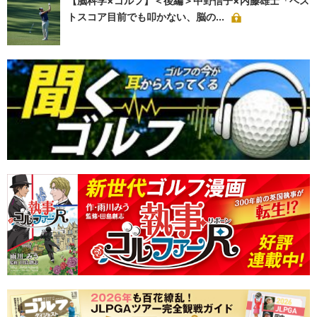
【脳科学×ゴルフ】＜後編＞中野信子×内藤雄士「ベス
トスコア目前でも叩かない、脳の...