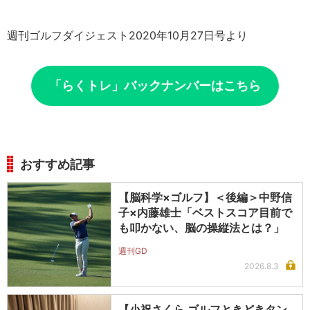
週刊ゴルフダイジェスト2020年10月27日号より
「らくトレ」バックナンバーはこちら
おすすめ記事
【脳科学×ゴルフ】＜後編＞中野信
子×内藤雄士「ベストスコア目前で
も叩かない、脳の操縦法とは？」
週刊GD
2026.8.3
【小祝さくら ゴルフときどきタン