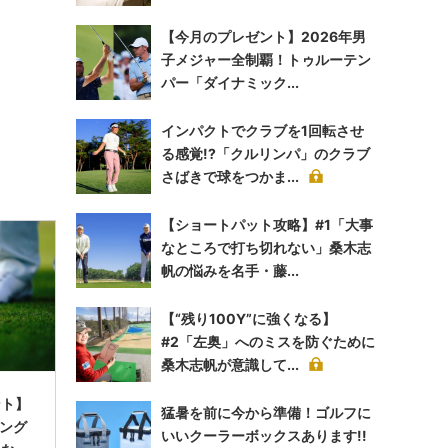
【今月のプレゼント】2026年男
子メジャー全制覇！トゥルーテン
パー「ダイナミック...
インパクトでクラブを1回転させ
る感覚!?「クルリンパ」のクラブ
さばきで球をつかま...
【ショートパット攻略】#1「大事
なところで打ち切れない」桑木志
帆の悩みを名手・藤...
【“残り100Y”に強くなる】
#2「左奥」へのミスを防ぐために
桑木志帆が意識して...
ント】
猛暑を前に今から準備！ゴルフに
ィング
いいクーラーボックスあります!!