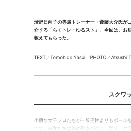
渋野日向子の専属トレーナー・斎藤大介氏が
介する「らくトレ・ゆるスト」。今回は、お
教えてもらった。
TEXT／Tomohide Yasui PHOTO／Atsushi
スクワ
小柄な女子プロたちが一般男性よりもボール
です。彼女たちは体の動きが常に一定で、ク