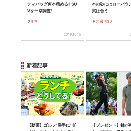
ディバッグ何本積める? SU
本の砂にはローバウ
Vを一挙調査!
実は合う
クルマ
ギア 週刊GD
2019.10.15
新着記事
【動画】ゴルフ“勝手に”ダ
【プレゼント】軸が