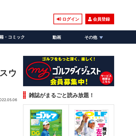
ログイン
会員登録
籍・コミック
動画
その他
でスウ
雑誌がまるごと読み放題！
022.05.06