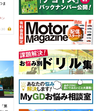
つま
スン
0.30
】「第