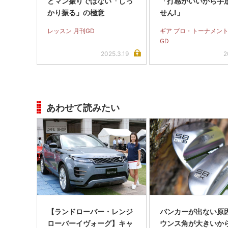
どマン振りではない「しっ
「打感がいいから手
かり振る」の極意
せん!」
レッスン 月刊GD
ギア プロ・トーナメント
GD
2025.3.19
2
あわせて読みたい
【ランドローバー・レンジ
バンカーが出ない原
ローバーイヴォーグ】キャ
ウンス角が大きいから