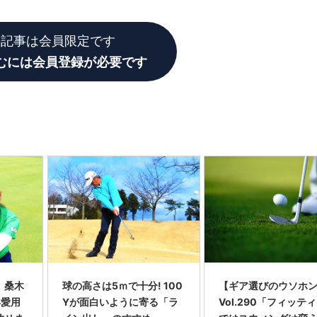
の記事は会員限定です
むには会員登録が必要です
】桑木
球の高さは5ｍで十分! 100
【ギア選びのウソホ
年愛用
Yが面白いように寄る「ラ
Vol.290「フィッテ