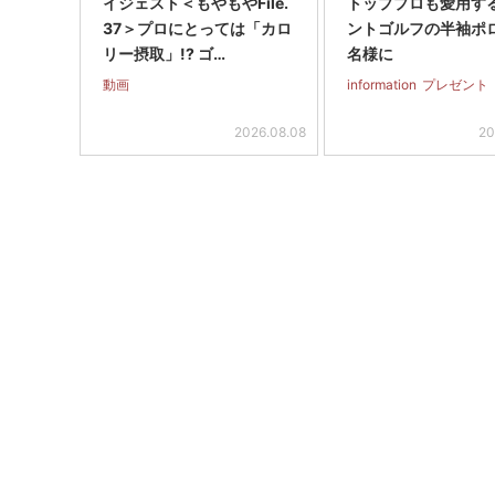
イジェスト＜もやもやFile.
トッププロも愛用す
37＞プロにとっては「カロ
ントゴルフの半袖ポ
リー摂取」!? ゴ…
名様に
動画
information
プレゼント
2026.08.08
20