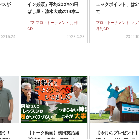
ンスが
イン必須」平均302Yの飛
ェックポイント」は2
ばし屋・清水大成の14本セ
で
ッティング
ギア プロ・トーナメント 月刊
プロ・トーナメント レッ
GD
月刊GD
2021.5.24
2023.3.28
2022.1
整う！
【トーク動画】横田英治編
【今月のプレゼント