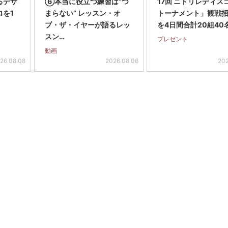
るデサ
⑥本当に役立つ練習は“つ
17回 ニトリレディス
ロを1
まらない” レッスン・オ
トーナメント」観戦
ブ・ザ・イヤーが語るレッ
を4日間合計20組40
スン…
プレゼント
動画
26.08.08
2026.08.06
202