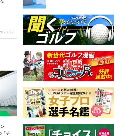
えな
2026.8.2
アン
の「チ