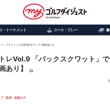
ロ・トーナメント
コース・プレー
書
ワット」でスウィングの再現性をアップ【動画あり】
レVol.9 「バックスクワット」
画あり】
2
ップ
動画
斎藤大介