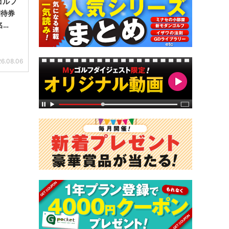
ゴルフ
招待券
名…
6.08.06