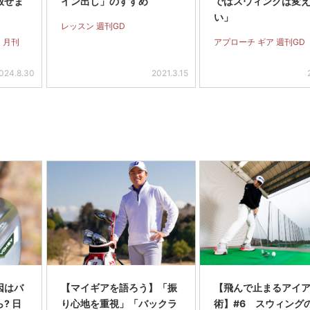
放せま
イン出し」のすすめ
ではスウィングは変
い」
レッスン 週刊GD
 月刊
アプローチ ギア 週刊GD
024.8.30
2021.3.15
因はバ
【マイギアを語ろう】「振
【飛んで止まるアイ
? 日
り心地を重視」「バックラ
術】#6 スウィング