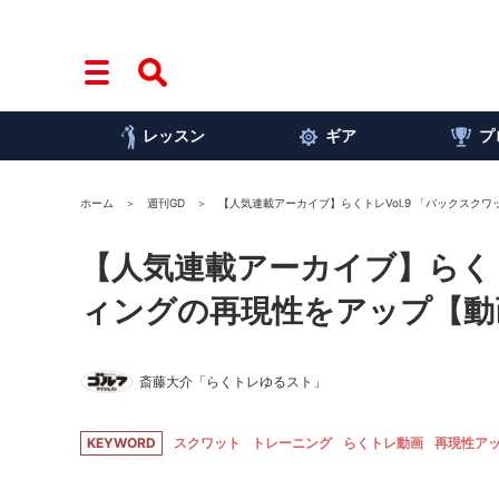
レッスン
ギア
プ
ホーム
週刊GD
【人気連載アーカイブ】らくトレVol.9 「バックスク
【人気連載アーカイブ】らくト
ィングの再現性をアップ【動
斎藤大介「らくトレゆるスト」
KEYWORD
スクワット
トレーニング
らくトレ動画
再現性ア