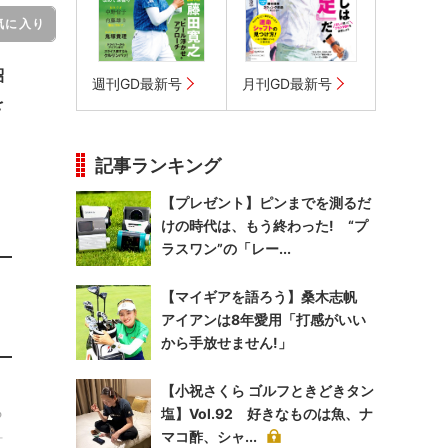
気に入り
紹
週刊GD最新号
月刊GD最新号
を
記事ランキング
【プレゼント】ピンまでを測るだ
けの時代は、もう終わった! “プ
ラスワン”の「レー...
【マイギアを語ろう】桑木志帆
アイアンは8年愛用「打感がいい
から手放せません!」
【小祝さくら ゴルフときどきタン
ら
塩】Vol.92 好きなものは魚、ナ
ー
マコ酢、シャ...