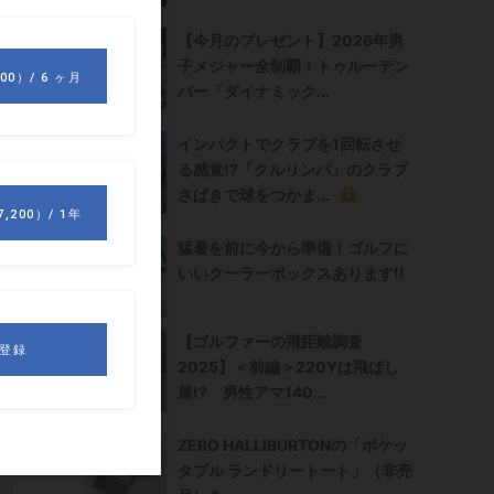
【今月のプレゼント】2026年男
子メジャー全制覇！トゥルーテン
パー「ダイナミック...
インパクトでクラブを1回転させ
る感覚!?「クルリンパ」のクラブ
さばきで球をつかま...
猛暑を前に今から準備！ゴルフに
いいクーラーボックスあります!!
【ゴルファーの飛距離調査
2025】＜前編＞220Yは飛ばし
屋!? 男性アマ140...
ZERO HALLIBURTONの「ポケッ
タブル ランドリートート」（非売