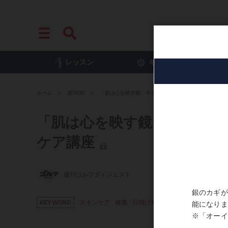
レッスン
ギア
プ
ホーム
週刊GD
「肌は心を映す鏡」今からでも遅くない! ゴルファーの
「肌は心を映す鏡」今からで
ケア講座
週刊ゴルフダイジェスト
KEYWORD
スキンケア
健康
日焼け対策
紫外線