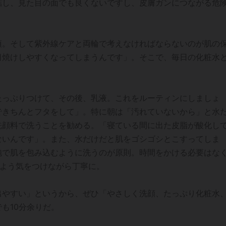
結し、見た目の面でも良くないですし、皮膚ガンにつながる危
須。そして紫外線ケアと両輪で考えなければならないのが肌の
日焼けしやすくなってしまうんです」。そこで、毎日の化粧水
たっぷりつけて、その後、乳液。これをルーティンにしましょ
できちんとフタをして」。特に朝は「汚れていないから」と水
洗顔料で洗うことを勧める。「寝ている間に出た皮脂が酸化し
ないんです」。また、水だけだと肌をゴシゴシとこすってしま
泡で肌を包み込むように洗うのが原則。時間をかける必要はな
いよう気をつけながら丁寧に。
出やすい」というから、ぜひ「やさしく洗顔、たっぷり化粧水
も10分余りだ。