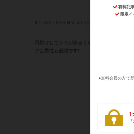
ILLUST／Koki Hashimoto
日焼けしてシミがあるくらいがかっこいい? 
アは男性も必須です!