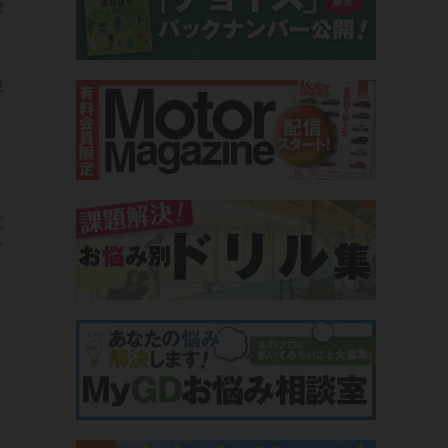
険
保
と
だ
て
く
、