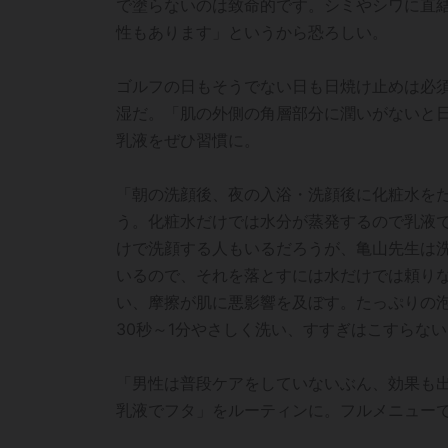
で塗らないのは致命的です。シミやシワに直
性もあります」というから恐ろしい。
ゴルフの日もそうでない日も日焼け止めは必
湿だ。「肌の外側の角層部分に潤いがないと
乳液をぜひ習慣に。
「朝の洗顔後、夜の入浴・洗顔後に化粧水を
う。化粧水だけでは水分が蒸発するので乳液
けで洗顔する人もいるだろうが、亀山先生は
いるので、それを落とすには水だけでは頼り
い、摩擦が肌に悪影響を及ぼす。たっぷりの
30秒～1分やさしく洗い、すすぎはこすらな
「男性は普段ケアをしていないぶん、効果も
乳液でフタ」をルーティンに。フルメニューで