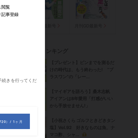
気に入り
週刊GD最新号
月刊GD最新号
ケ
記事ランキング
【プレゼント】ピンまでを測るだ
けの時代は、もう終わった! “プ
ラスワン”の「レー...
【マイギアを語ろう】桑木志帆
アイアンは8年愛用「打感がいい
から手放せません!」
【小祝さくら ゴルフときどきタン
塩】Vol.92 好きなものは魚、ナ
マコ酢、シャ...