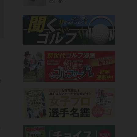
品）を...
談
ま
ド