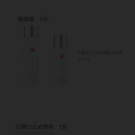
朝保湿 2分
化粧水で水分補給+乳液
でフタ
日焼け止め塗布 1分