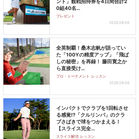
ント」観戦招待券を4日間合計2
0組40名…
プレゼント
2026.08.06
全英制覇！桑木志帆が語ってい
た「100Yの精度アップ」「飛ば
しの秘密」を再録！ 藤田寛之か
ら直接受け…
プロ・トーナメント
レッスン
2026.08.06
インパクトでクラブを1回転させ
る感覚!?「クルリンパ」のクラ
ブさばきで球をつかまえる！
【スライス完全…
スライス解消
レッスン