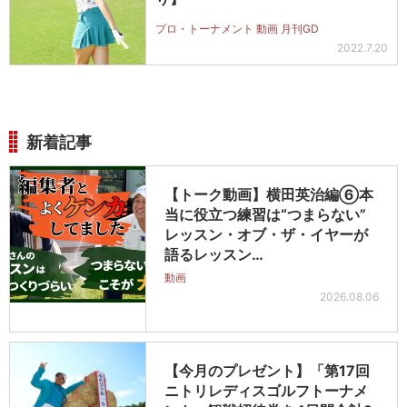
プロ・トーナメント 動画 月刊GD
2022.7.20
新着記事
【トーク動画】横田英治編⑥本
当に役立つ練習は“つまらない”
レッスン・オブ・ザ・イヤーが
語るレッスン…
動画
2026.08.06
【今月のプレゼント】「第17回
ニトリレディスゴルフトーナメ