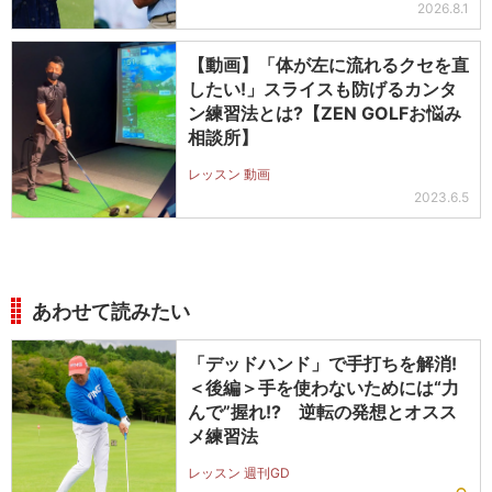
2026.8.1
【動画】「体が左に流れるクセを直
したい!」スライスも防げるカンタ
ン練習法とは?【ZEN GOLFお悩み
相談所】
レッスン 動画
2023.6.5
あわせて読みたい
「デッドハンド」で手打ちを解消!
＜後編＞手を使わないためには“力
んで”握れ!? 逆転の発想とオスス
メ練習法
レッスン 週刊GD