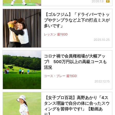
2026.1.9
【ゴルフジム】「ドライバーでトッ
プやテンプラなど上下の打点ミスが
多いです」
レッスン 週刊GD
2025.10.25
コロナ禍で会員権相場が大幅アッ
プ! 500万円以上の高級コースも
活況
コース・プレー 週刊GD
2022.12.15
【女子プロ百花】高野あかり「4ス
タンス理論で自分の体に合ったスウ
ィングを習得中です!」【動画あ
り】