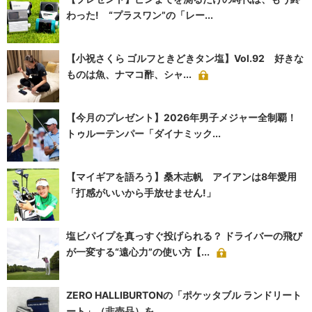
わった! “プラスワン”の「レー...
【小祝さくら ゴルフときどきタン塩】Vol.92 好きな
ものは魚、ナマコ酢、シャ...
【今月のプレゼント】2026年男子メジャー全制覇！
トゥルーテンパー「ダイナミック...
【マイギアを語ろう】桑木志帆 アイアンは8年愛用
「打感がいいから手放せません!」
塩ビパイプを真っすぐ投げられる？ ドライバーの飛び
が一変する“遠心力”の使い方【...
ZERO HALLIBURTONの「ポケッタブル ランドリート
ート」（非売品）を...