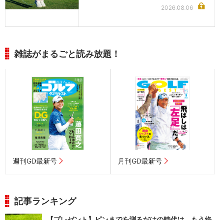
2026.08.06
雑誌がまるごと読み放題！
週刊GD最新号
月刊GD最新号
記事ランキング
【プレゼント】ピンまでを測るだけの時代は、もう終