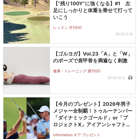
【“残り100Y”に強くなる】#1 左
足にしっかりと体重を乗せて打って
いこう
レッスン 月刊GD
2025.3.19
【ゴルヨガ】Vol.23「A」と「W」
のポーズで肩甲骨を満遍なく刺激
健康・トレーニング 週刊GD
2024.10.3
【今月のプレゼント】2026年男子
メジャー全制覇！トゥルーテンパー
「ダイナミックゴールド」or「プ
ロジェクトX」アイアンシャフト
（#5～#PW）＋ICONグリップセ
information ギア プレゼント
ットを抽選で2名に！