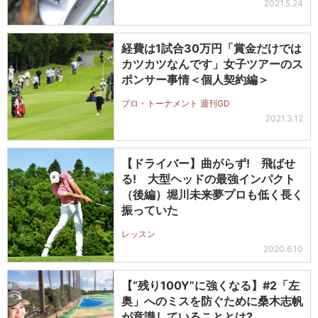
2021.5.24
経費は1試合30万円「賞金だけでは
カツカツなんです」女子ツアーのス
ポンサー事情＜個人契約編＞
プロ・トーナメント 週刊GD
2021.3.12
【ドライバー】曲がらず! 飛ばせ
る! 大型ヘッドの最強インパクト
（後編）堀川未来夢プロも低く長く
振っていた
レッスン
2020.6.10
【“残り100Y”に強くなる】#2「左
奥」へのミスを防ぐために桑木志帆
が意識していることとは?