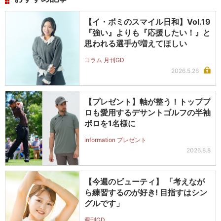
【イ・ボミのスマイル日和】Vol.19
『強い』よりも『応援したい！』と
思われる選手が増えてほしい
コラム 月刊GD
2026.5.26
【プレゼント】軸が整う！トッププ
ロも愛用するデサントゴルフの半袖
ポロを1名様に
information プレゼント
2026.8.8
【今週のビューティ】 「考えなが
ら練習するのが好き! 目指すはシン
グルです」
週刊GD