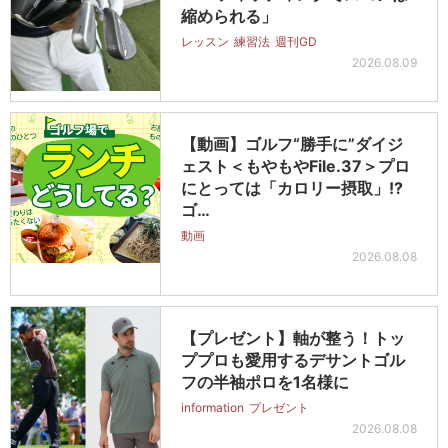
縮められる」
レッスン
練習法
週刊GD
2026.08.09
【動画】ゴルフ“勝手に”ダイジ
ェスト＜もやもやFile.37＞プロ
にとっては「カロリー摂取」!?
ゴ…
動画
2026.08.08
【プレゼント】軸が整う！トッ
ププロも愛用するデサントゴル
フの半袖ポロを1名様に
information
プレゼント
2026.08.08