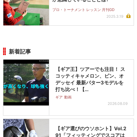
プロ・トーナメント レッスン 月刊GD
2025.3.19
新着記事
【ギア王】ツアーでも注目！ ス
コッティキャメロン、ピン、オ
デッセイ 最新パター3モデルを
打ち比べ！【…
ギア
動画
2026.08.09
【ギア選びのウソホント】Vol.2
91「フィッティングでスコアは