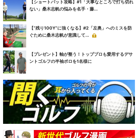
【ショートパット攻略】#1「大事なところで打ち切れ
ない」桑木志帆の悩みを名手・藤...
【“残り100Y”に強くなる】#2「左奥」へのミスを防
ぐために桑木志帆が意識して...
【プレゼント】軸が整う！トッププロも愛用するデサ
ントゴルフの半袖ポロを1名様に