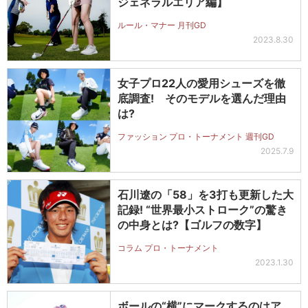
ジェネラルエリア編】
ルール・マナー 月刊GD
2023.8.30
女子プロ22人の愛用シューズを徹
底調査! そのモデルを選んだ理由
は?
ファッション プロ・トーナメント 週刊GD
2025.7.9
石川遼の「58」を3打も更新した大
記録! “世界最小ストローク”の驚き
の中身とは?【ゴルフの数字】
コラム プロ・トーナメント
2023.1.30
ボールの“横”にマークするのはア