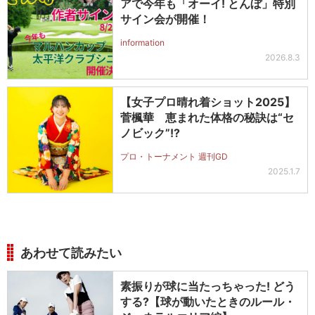
アで今年も「オーイ! とんぼ」特別
サイン会が開催！
information
2026.8.3
【女子プロ晴れ着ショット2025】
菅楓華 恵まれた体格の秘訣は“セ
ノビック”!?
プロ・トーナメント 週刊GD
2025.1.7
あわせて読みたい
素振りが球に当たっちゃった! どう
する?【球が動いたときのルール・