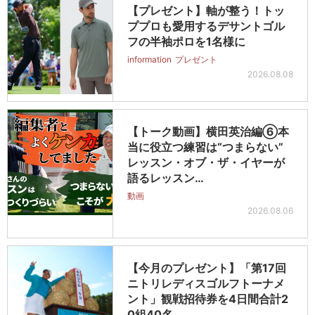
【プレゼント】軸が整う！トッ
ププロも愛用するデサントゴル
フの半袖ポロを1名様に
information
プレゼント
2026.08.08
【トーク動画】横田英治編⑥本
当に役立つ練習は“つまらない”
レッスン・オブ・ザ・イヤーが
語るレッスン…
動画
2026.08.06
【今月のプレゼント】「第17回
ニトリレディスゴルフトーナメ
ント」観戦招待券を4日間合計2
0組40名…