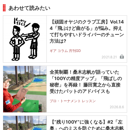
あわせて読みたい
【頑固オヤジのクラブ工房】Vol.14
4「飛ぶけど曲がる」が悩み。抑え
て打ちやすいドライバーのチューン
方法は?
ギア コラム 月刊GD
2021.8.21
全英制覇！桑木志帆が語っていた
「100Yの精度アップ」「飛ばしの
秘密」を再録！ 藤田寛之から直接
受けたパットのアドバイスも
プロ・トーナメント レッスン
2026.8.6
【“残り100Y”に強くなる】#2「左
奥」へのミスを防ぐために桑木志帆