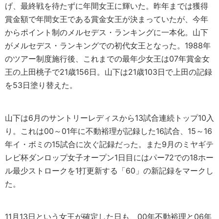
げ、最終戦を待たずに年間女王に輝いた。昨年までは獲得
賞金額で年間女王である賞金女王が決まっていたが、今年
からポイント制のメルセデス・ランキングに一本化。山下
がメルセデス・ランキングでの初代女王となった。1988年
のツアー制度施行後、これまでの最年少女王は07年賞金女
王の上田桃子で21歳156日。山下は21歳103日で上田の記録
を53日塗り替えた。
山下は6月のサントリーレディスから13試合連続トップ10入
り。これは00～01年に不動裕理が記録した16試合、15～16
年イ・ボミの15試合に次ぐ記録だった。また9月のミヤギテ
レビ杯ダンロップ女子オープン1日目にはパー72での18ホー
ル最少ストロークを1打更新する「60」の新記録をマークし
た。
11月13日という女王が確定した日も、00年不動裕理と06年