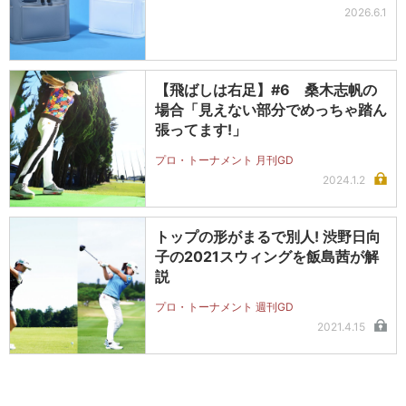
2026.6.1
【飛ばしは右足】#6 桑木志帆の
場合「見えない部分でめっちゃ踏ん
張ってます!」
プロ・トーナメント 月刊GD
2024.1.2
トップの形がまるで別人! 渋野日向
子の2021スウィングを飯島茜が解
説
プロ・トーナメント 週刊GD
2021.4.15