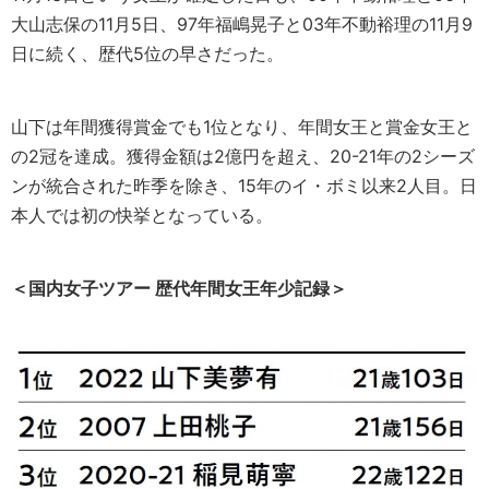
大山志保の11月5日、97年福嶋晃子と03年不動裕理の11月9
日に続く、歴代5位の早さだった。
山下は年間獲得賞金でも1位となり、年間女王と賞金女王と
の2冠を達成。獲得金額は2億円を超え、20-21年の2シーズ
ンが統合された昨季を除き、15年のイ・ボミ以来2人目。日
本人では初の快挙となっている。
＜国内女子ツアー 歴代年間女王年少記録＞