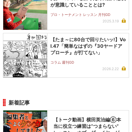
が意識していることとは?
プロ・トーナメント レッスン 月刊GD
2025.3.19
【たま～に80台で回りたいッ!】Vo
l.47「簡単なはずの『30ヤードア
プローチ』が打てない」
コラム 週刊GD
2026.2.22
新着記事
【トーク動画】横田英治編⑥本
当に役立つ練習は“つまらない”