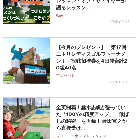
レッスン・オブ・ザ・イヤーが
語るレッスン…
動画
2026.08.06
【今月のプレゼント】「第17回
ニトリレディスゴルフトーナメ
ント」観戦招待券を4日間合計2
0組40名…
プレゼント
2026.08.06
全英制覇！桑木志帆が語ってい
た「100Yの精度アップ」「飛ば
しの秘密」を再録！ 藤田寛之か
ら直接受け…
プロ・トーナメント
レッスン