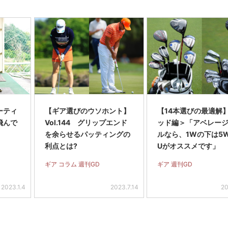
ーティ
【ギア選びのウソホント】
【14本選びの最適解
飛んで
Vol.144 グリップエンド
ッド編＞「アベレー
を余らせるパッティングの
ルなら、1Wの下は5
利点とは?
Uがオススメです」
ギア コラム 週刊GD
ギア 週刊GD
2023.1.4
2023.7.14
20