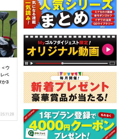
】＜ウ
ジレベ
Wか3
25.11.28