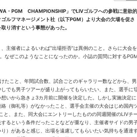
・PGM CHAMPIONSHIP」でLIVゴルフへの参戦に意欲
ゴルフマネージメント社（以下PGM）より大会の欠場を促さ
を取り消すという事態があった。
、主催者によるいわば“出場拒否”は異例のこと。さらに大会を
う。なぜこのようなことになったのか。小誌の質問に対するPG
受けたこと、年間試合数、試合ごとのギャラリー数などから、男
少しでも男子ツアーが盛り上がってもらいたい、また、選手に1
い想いから急きょ3カ月前に開催を決定した。しかし実施決定に
連絡（御礼等）がなかったこと、選手会主催の大会はじめ国内
こと、また、同大会にエントリーしたものの同週開催のLIVチ
先するという条件だったことなどが重なり、主催者サイドの男
いり）があると感じ、出場を遠慮してもらいたい気持ちを通達