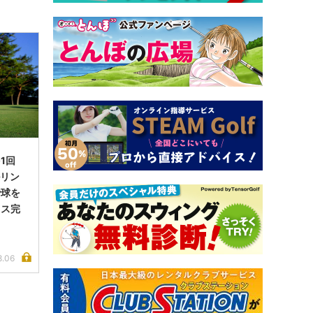
1回
ルリン
で球を
イス完
8.06