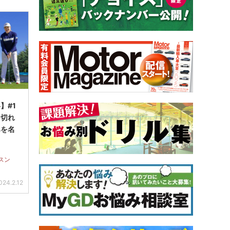
】#1
ち切れ
みを名
スン
024.2.12