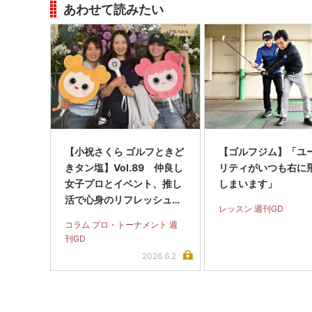
あわせて読みたい
【小祝さくら ゴルフときど
【ゴルフジム】「ユ
きタン塩】Vol.89 仲良し
リティがいつも右に
女子プロとイベント、推し
しまいます」
活で心身のリフレッシュで
レッスン 週刊GD
す！
コラム プロ・トーナメント 週
刊GD
2026.6.2