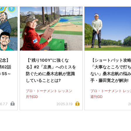
記念】
【“残り100Y”に強くな
【ショートパット攻略
62話
る】#2「左奥」へのミスを
「大事なところで打
55～
防ぐために桑木志帆が意識
ない」桑木志帆の悩
していることとは?
手・藤田寛之が解決!
プロ・トーナメント レッスン
プロ・トーナメント レッ
月刊GD
週刊GD
6.7.7
2025.3.19
2