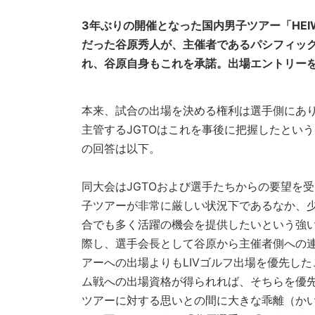
3年ぶりの開催となった国内男子ツアー「HEIWA
だった谷原秀人が、主催者であるパシフィック
れ、谷原自身もこれを承諾。出場エントリー
本来、試合の出場を決める権利は選手側にあり
主管するJGTOはこれを事後に把握したとい
の回答は以下。
同大会はJGTOおよび選手たちからの要望を
子ツアーが非常に厳しい状況下であるなか、
合でも多く活躍の機会を提供したいという強
際し、選手会長として谷原から主催者側への
アーへの出場よりもLIVゴルフ出場を優先した
ム戦への出場資格が得られれば、そちらを優
ツアーに対する思いとの間に大きな乖離（か