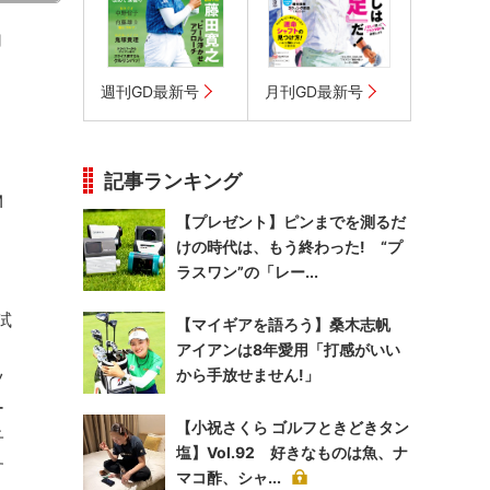
的
週刊GD最新号
月刊GD最新号
記事ランキング
M
【プレゼント】ピンまでを測るだ
けの時代は、もう終わった! “プ
ラスワン”の「レー...
試
【マイギアを語ろう】桑木志帆
アイアンは8年愛用「打感がいい
から手放せません!」
ツ
ー
【小祝さくら ゴルフときどきタン
子
塩】Vol.92 好きなものは魚、ナ
す
マコ酢、シャ...