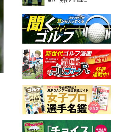
屋!? 男性アマ140...