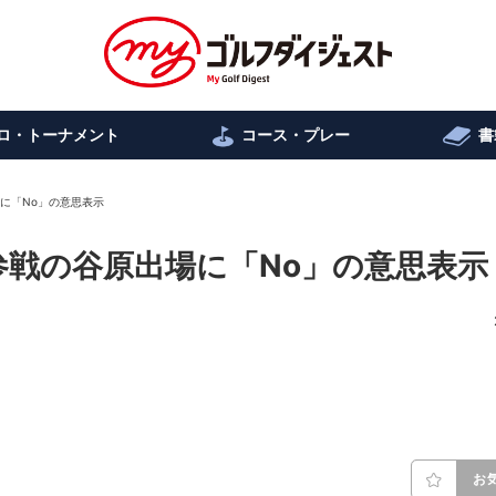
ロ・トーナメント
コース・プレー
書
場に「No」の意思表示
参戦の谷原出場に「No」の意思表示
お