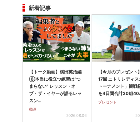
新着記事
【トーク動画】横田英治編
【今月のプレゼント
⑥本当に役立つ練習は“つ
17回 ニトリレディ
まらない” レッスン・オ
トーナメント」観戦
ブ・ザ・イヤーが語るレッ
を4日間合計20組40
スン…
プレゼント
動画
2026.08.06
20