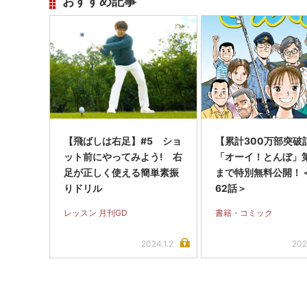
おすすめ記事
【飛ばしは右足】#5 ショ
【累計300万部突破
ット前にやってみよう! 右
「オーイ！とんぼ」第
足が正しく使える簡単素振
まで特別無料公開！＜
りドリル
62話＞
レッスン 月刊GD
書籍・コミック
2024.1.2
202