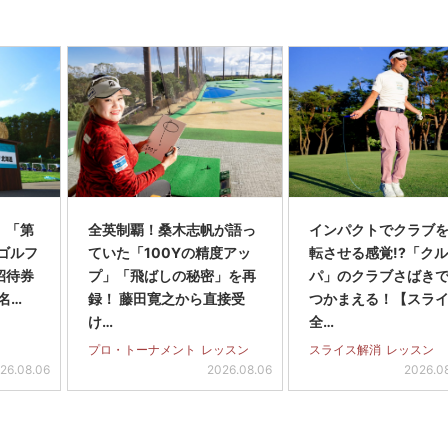
】「第
全英制覇！桑木志帆が語っ
インパクトでクラブを
スゴルフ
ていた「100Yの精度アッ
転させる感覚!?「ク
招待券
プ」「飛ばしの秘密」を再
パ」のクラブさばき
名…
録！ 藤田寛之から直接受
つかまえる！【スラ
け…
全…
プロ・トーナメント
レッスン
スライス解消
レッスン
26.08.06
2026.08.06
2026.0