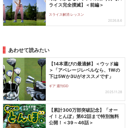
ライス完全撲滅】＜前編＞
スライス解消 レッスン
2026.8.6
あわせて読みたい
【14本選びの最適解】＜ウッド編
＞「アベレージレベルなら、1Wの
下は5Wか3Uがオススメです」
ギア 週刊GD
2025.11.28
【累計300万部突破記念】「オー
イ！とんぼ」第62話まで特別無料
公開！＜39～46話＞