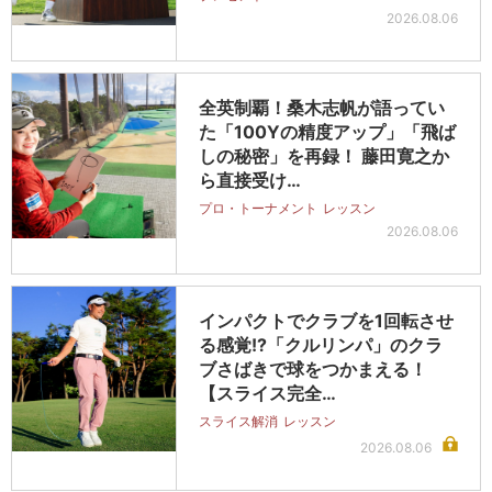
2026.08.06
全英制覇！桑木志帆が語ってい
た「100Yの精度アップ」「飛ば
しの秘密」を再録！ 藤田寛之か
ら直接受け…
プロ・トーナメント
レッスン
2026.08.06
インパクトでクラブを1回転させ
る感覚!?「クルリンパ」のクラ
ブさばきで球をつかまえる！
【スライス完全…
スライス解消
レッスン
2026.08.06