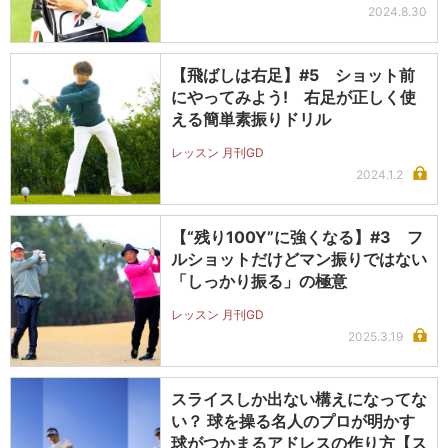
2024.8.30
【飛ばしは右足】#5 ショット前
にやってみよう! 右足が正しく使
える簡単素振りドリル
レッスン 月刊GD
2024.1.2
【“残り100Y”に強くなる】#3 フ
ルショットだけどマン振りではない
「しっかり振る」の極意
レッスン 月刊GD
2025.3.19
スライスしか出ない構えになってな
い？ 球を操る名人のプロが明かす
球がつかまるアドレスの作り方【ス