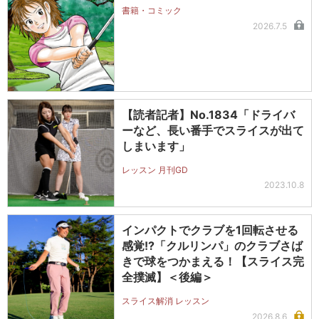
書籍・コミック
2026.7.5
【読者記者】No.1834「ドライバ
ーなど、長い番手でスライスが出て
しまいます」
レッスン 月刊GD
2023.10.8
インパクトでクラブを1回転させる
感覚!?「クルリンパ」のクラブさば
きで球をつかまえる！【スライス完
全撲滅】＜後編＞
スライス解消 レッスン
2026.8.6