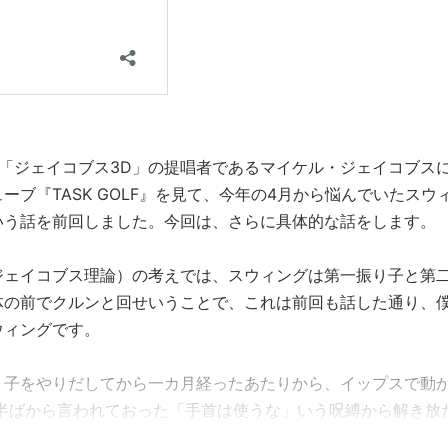
「ジェイコブス3D」の提唱者であるマイケル・ジェイコブス
ブ『TASK GOLF』を見て、今年の4月から悩んでいたスウ
いう話を前回しました。今回は、さらに具体的な話をします。
ジェイコブス理論）の考えでは、スウィングは第一振り子と第
体の前でクルンと回せいうことで、これは前回も話した通り、
ウィングです。
り子をやりだしてから一カ月経ったあたりから、イップスで動
代半ばから言われておった「手首は使うな」いう呪縛から解き放