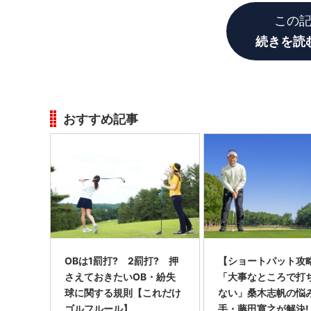
この
続きを読
おすすめ記事
OBは1罰打? 2罰打? 押
【ショートパット攻略
さえておきたいOB・紛失
「大事なところで打
球に関する規則【これだけ
ない」桑木志帆の悩
ゴルフルール】
手・藤田寛之が解決!