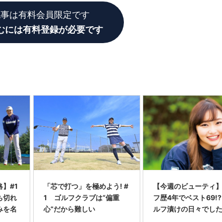
記事は有料会員限定です
むには有料登録が必要です
】#1
「芯で打つ」を極めよう! #
【今週のビューティ
ち切れ
1 ゴルフクラブは“偏重
フ歴4年でベスト69!?
みを名
心”だから難しい
ルフ漬けの日々でし