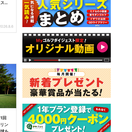
【スラ
編＞
2026.8.6
1回
ルリン
で球を