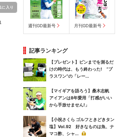
気に入り
界
週刊GD最新号
月刊GD最新号
記事ランキング
【プレゼント】ピンまでを測るだ
けの時代は、もう終わった! “プ
ラスワン”の「レー...
【マイギアを語ろう】桑木志帆
アイアンは8年愛用「打感がいい
から手放せません!」
【小祝さくら ゴルフときどきタン
塩】Vol.92 好きなものは魚、ナ
マコ酢、シャ...