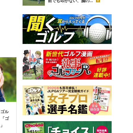
前でも叩かない、脳の...
】ゴル
 「ゴ
た」