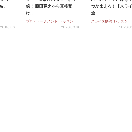
名…
録！ 藤田寛之から直接受
つかまえる！【スラ
け…
全…
プロ・トーナメント
レッスン
スライス解消
レッスン
26.08.06
2026.08.06
2026.0