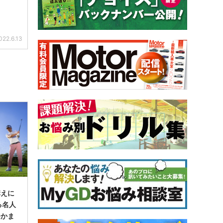
022.6.13
構えに
る名人
つかま