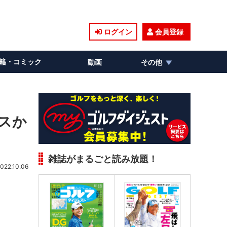
ログイン
会員登録
籍・コミック
動画
その他
プスか
雑誌がまるごと読み放題！
022.10.06