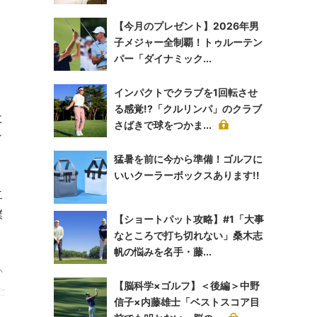
【今月のプレゼント】2026年男
子メジャー全制覇！トゥルーテン
パー「ダイナミック...
インパクトでクラブを1回転させ
る感覚!?「クルリンパ」のクラブ
に
さばきで球をつかま...
ィ
猛暑を前に今から準備！ゴルフに
いいクーラーボックスあります!!
二
僕
【ショートパット攻略】#1「大事
なところで打ち切れない」桑木志
帆の悩みを名手・藤...
か
【脳科学×ゴルフ】＜後編＞中野
た
信子×内藤雄士「ベストスコア目