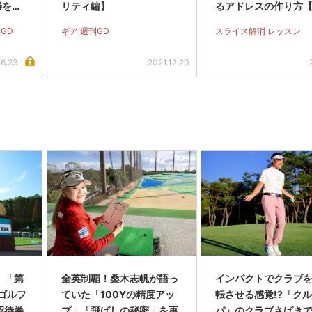
勝を挙
リティ編】
るアドレスの作り方
グ
イス完全撲滅】＜前
GD
ギア 週刊GD
スライス解消 レッスン
.6.23
2021.12.20
】「第
全英制覇！桑木志帆が語っ
インパクトでクラブを
スゴルフ
ていた「100Yの精度アッ
転させる感覚!?「ク
招待券
プ」「飛ばしの秘密」を再
パ」のクラブさばき