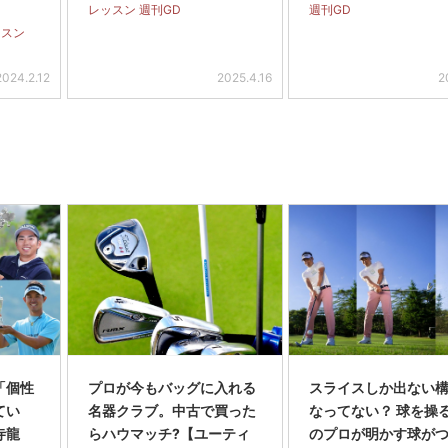
レッスン 週刊GD
週刊GD
ッスン
2024.2.12
2025.4.16
2
「個性
プロが今もバッグに入れる
スライスしか出ない
てい
名器クラブ。中古で買った
なってない？ 球を操
寺龍
らハウマッチ?【ユーティ
のプロが明かす球が