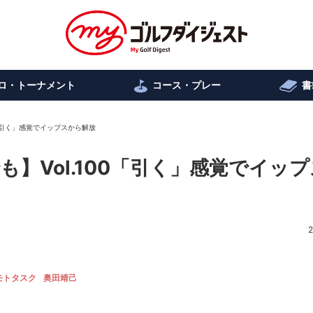
ロ・トーナメント
コース・プレー
書
0「引く」感覚でイップスから解放
】Vol.100「引く」感覚でイッ
2
モトタスク
奥田靖己