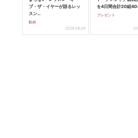
ブ・ザ・イヤーが語るレッ
を4日間合計20組40
スン…
プレゼント
動画
2026.08.06
20