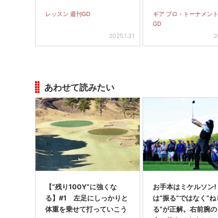
レッスン 週刊GD
ギア プロ・トーナメント
GD
2025.1.31
2
あわせて読みたい
【“残り100Y”に強くな
お手本はミケルソン!
る】#1 左足にしっかりと
は“振る”ではなく“ね
体重を乗せて打っていこう
る”が正解。右前腕の