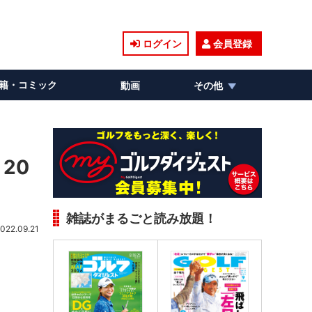
ログイン
会員登録
籍・コミック
動画
その他
20
雑誌がまるごと読み放題！
022.09.21