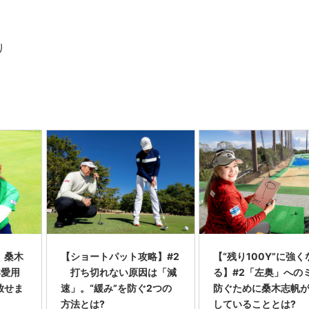
り
】桑木
【ショートパット攻略】#2
【“残り100Y”に強く
年愛用
打ち切れない原因は「減
る】#2「左奥」への
放せま
速」。“緩み”を防ぐ2つの
防ぐために桑木志帆
方法とは?
していることとは?