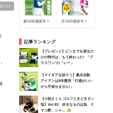
気に入り
週刊GD最新号
月刊GD最新号
日
記事ランキング
【プレゼント】ピンまでを測るだ
し
けの時代は、もう終わった! “プ
い
ラスワン”の「レー...
【マイギアを語ろう】桑木志帆
アイアンは8年愛用「打感がいい
連
から手放せません!」
【小祝さくら ゴルフときどきタン
塩】Vol.92 好きなものは魚、ナ
マコ酢、シャ...