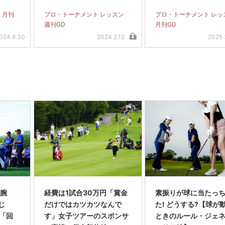
 月刊
プロ・トーナメント レッスン
プロ・トーナメント レッ
週刊GD
月刊GD
024.8.30
2024.2.12
2025.
 腕
経費は1試合30万円「賞金
素振りが球に当たっ
じ
だけではカツカツなんで
た! どうする?【球が
「回
す」女子ツアーのスポンサ
ときのルール・ジェ