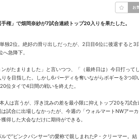
お
手権」で畑岡奈紗が7試合連続トップ20入りを果たした。
の単独2位。絶好の滑り出しだったが、2日目6位に後退すると3
位へ急降下。
ョンがたまりました」と言いつつ、「（最終日は）今日打って
入りを目指した。しかし6バーディを奪いながらボギーを3つ叩
の20位タイで4日間の戦いを終えた。
本人は言うが、浮き沈みの差を最小限に抑えトップ20を7試合
週は試合に出場しなかったが、今週の「ウォルマートNWアーカ
を獲得した大会なだけに期待ができる。
ルで“ピンクパンサー”の愛称で親しまれたP・クリーマー。結