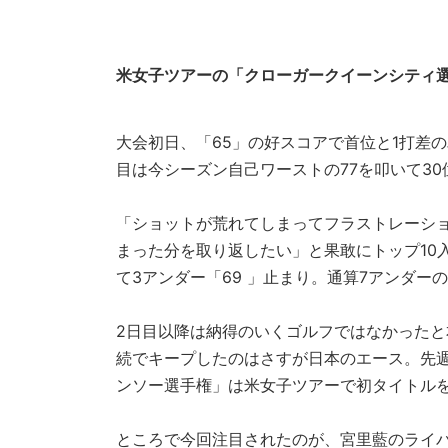
米女子ツアーの「クローガークイーンシティ選
大会初日、「65」の好スコアで首位と1打差
目は今シーズン自己ワーストの77を叩いて30
「ショットが荒れてしまってフラストレーシ
まった分を取り返したい」と果敢にトップ10
て3アンダー「69 」止まり。通算7アンダー
2日目以降は納得のいくゴルフではなかったと
続でキープしたのはさすが日本のエース。先
ンソー選手権」は米女子ツアーで初タイトル
ところで今回注目されたのが、宮里藍のライバ