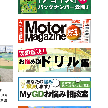
な
ミスを
が意識