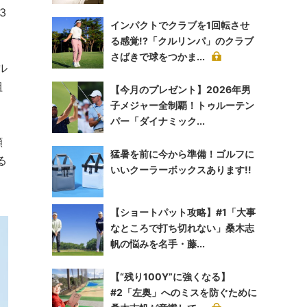
3
インパクトでクラブを1回転させ
る感覚!?「クルリンパ」のクラブ
さばきで球をつかま...
ル
組
【今月のプレゼント】2026年男
子メジャー全制覇！トゥルーテン
パー「ダイナミック...
顔
猛暑を前に今から準備！ゴルフに
る
いいクーラーボックスあります!!
【ショートパット攻略】#1「大事
なところで打ち切れない」桑木志
帆の悩みを名手・藤...
【“残り100Y”に強くなる】
#2「左奥」へのミスを防ぐために