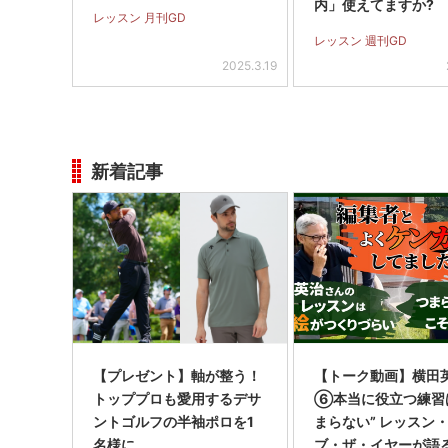
内」使えてますか?
レッスン 月刊GD
レッスン 週刊GD
2025.3.19
新着記事
【プレゼント】軸が整う！
【トーク動画】横田
トッププロも愛用するデサ
⑥本当に役立つ練習
ントゴルフの半袖ポロを1
まらない” レッスン
名様に
ブ・ザ・イヤーが語