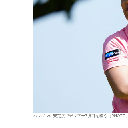
バツグンの安定度で米ツアー7勝目を狙う（PHOTO／Tada