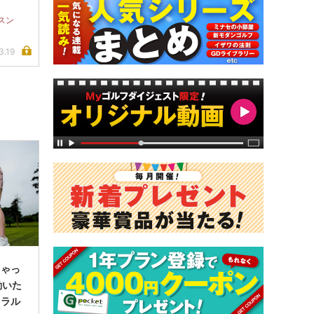
スン
3.19
ちゃっ
動いた
ネラル