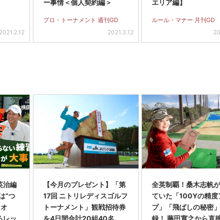
ー事情＜個人契約編＞
エリア編】
プロ・トーナメント 週刊GD
ルール・マナー 月刊GD
2021.2.12
2021.3.12
20
英治編
【今月のプレゼント】「第
全英制覇！桑木志帆
は“つ
17回 ニトリレディスゴルフ
ていた「100Yの精度
・オ
トーナメント」観戦招待券
プ」「飛ばしの秘密
るレッ
を4日間合計20組40名…
録！ 藤田寛之から直