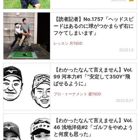
【読者記者】No.1757「ヘッドスピ
ードはあるのに球がつかまらず右に
フケてしまいます」
レッスン 月刊GD
2022.1.5
【わかったなんて言えません】Vol.
99 河本力#1「“安定して350Y”飛
ばせるように」
プロ・トーナメント 週刊GD
2022.9.27
【わかったなんて言えません】Vol.
46 浅地洋佑#2「ゴルフをやめよう
と何度も思った」