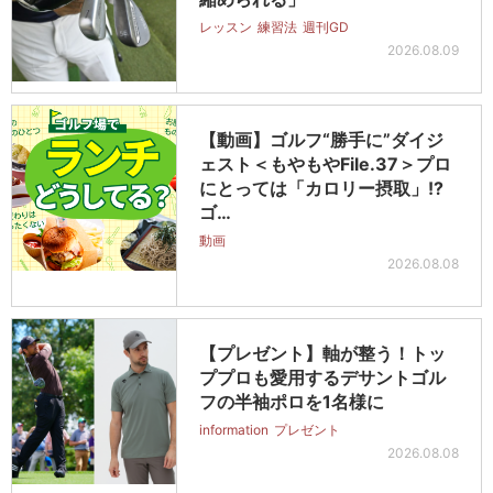
レッスン
練習法
週刊GD
2026.08.09
【動画】ゴルフ“勝手に”ダイジ
ェスト＜もやもやFile.37＞プロ
にとっては「カロリー摂取」!?
ゴ…
動画
2026.08.08
【プレゼント】軸が整う！トッ
ププロも愛用するデサントゴル
フの半袖ポロを1名様に
information
プレゼント
2026.08.08