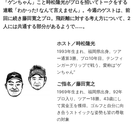
「ゲンちゃん」こと時松隆光がプロを招いてトークをする
連載「わかった! なんて言えません」。今週のゲストは、前
回に続き藤田寛之プロ。飛距離に対する考え方について、2
人には共通する部分があるようで……。
ホスト／時松隆光
1993年生まれ、福岡県出身。ツア
ー通算3勝。プロ10年目。テンフィ
ンガーグリップで戦う。愛称は“ゲ
ンちゃん”
ご指名／藤田寛之
1969年生まれ、福岡県出身。92年
プロ入り。ツアー18勝。43歳にし
て賞金王を獲得。ゴルフと自分に向
き合うストイックな姿勢も皆の尊敬
の対象