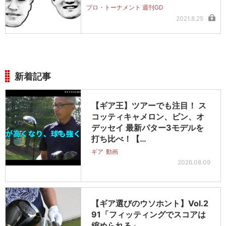
プロ・トーナメント 週刊GD
2021.8.25
新着記事
【ギア王】ツアーでも注目！ ス
コッティキャメロン、ピン、オ
デッセイ 最新パター3モデルを
打ち比べ！【…
ギア
動画
2026.08.09
【ギア選びのウソホント】Vol.2
91「フィッティングでスコアは
縮められる」