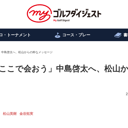
ロ・トーナメント
コース・プレー
書
」中島啓太へ、松山からの粋なメッセージ
ここで会おう」中島啓太へ、松山
2
松山英樹
金谷拓実