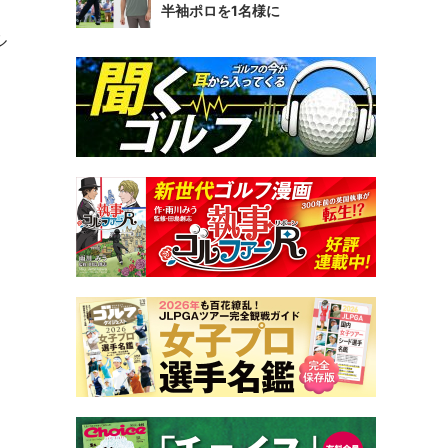
半袖ポロを1名様に
ル