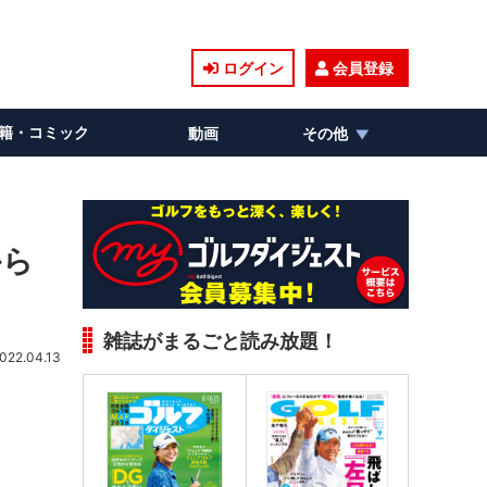
ログイン
会員登録
籍・コミック
動画
その他
から
雑誌がまるごと読み放題！
022.04.13