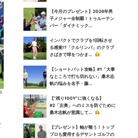
【今月のプレゼント】2026年男
子メジャー全制覇！トゥルーテン
パー「ダイナミック...
インパクトでクラブを1回転させ
る感覚!?「クルリンパ」のクラブ
さばきで球をつかま...
【ショートパット攻略】#1「大事
なところで打ち切れない」桑木志
帆の悩みを名手・藤...
緒
【“残り100Y”に強くなる】
#2「左奥」へのミスを防ぐために
桑木志帆が意識して...
ビ
【プレゼント】軸が整う！トップ
プロも愛用するデサントゴルフの