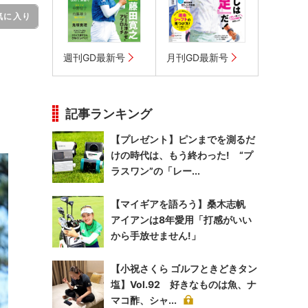
気に入り
週刊GD最新号
月刊GD最新号
記事ランキング
【プレゼント】ピンまでを測るだ
けの時代は、もう終わった! “プ
ラスワン”の「レー...
【マイギアを語ろう】桑木志帆
アイアンは8年愛用「打感がいい
から手放せません!」
【小祝さくら ゴルフときどきタン
塩】Vol.92 好きなものは魚、ナ
マコ酢、シャ...