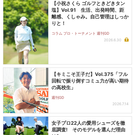
【小祝さくら ゴルフときどきタン
塩】Vol.91 生活、出発時間、距
離感、くしゃみ。自己管理はしっか
りと！
コラム プロ・トーナメント 週刊GD
2026.6.30
【キミこそ王子だ】Vol.375「フル
回転で振り倒すコミュ力が高い期待
の高校生」
週刊GD
2026.7.14
女子プロ22人の愛用シューズを徹
底調査! そのモデルを選んだ理由