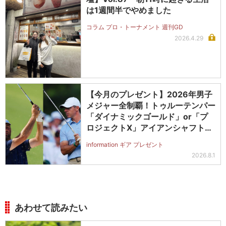
は1週間半でやめました
コラム プロ・トーナメント 週刊GD
2026.4.29
【今月のプレゼント】2026年男子
メジャー全制覇！トゥルーテンパー
「ダイナミックゴールド」or「プ
ロジェクトX」アイアンシャフト
（#5～#PW）＋ICONグリップセ
information ギア プレゼント
ットを抽選で2名に！
2026.8.1
あわせて読みたい