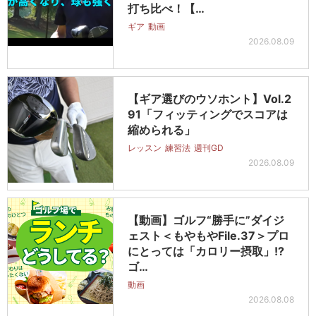
打ち比べ！【…
ギア
動画
2026.08.09
【ギア選びのウソホント】Vol.2
91「フィッティングでスコアは
縮められる」
レッスン
練習法
週刊GD
2026.08.09
【動画】ゴルフ“勝手に”ダイジ
ェスト＜もやもやFile.37＞プロ
にとっては「カロリー摂取」!?
ゴ…
動画
2026.08.08