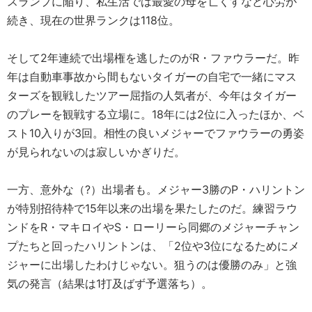
スランプに陥り、私生活では最愛の母を亡くすなど心労が
続き、現在の世界ランクは118位。
そして2年連続で出場権を逃したのがR・ファウラーだ。昨
年は自動車事故から間もないタイガーの自宅で一緒にマス
ターズを観戦したツアー屈指の人気者が、今年はタイガー
のプレーを観戦する立場に。18年には2位に入ったほか、ベ
スト10入りが3回。相性の良いメジャーでファウラーの勇姿
が見られないのは寂しいかぎりだ。
一方、意外な（?）出場者も。メジャー3勝のP・ハリントン
が特別招待枠で15年以来の出場を果たしたのだ。練習ラウ
ンドをR・マキロイやS・ローリーら同郷のメジャーチャン
プたちと回ったハリントンは、「2位や3位になるためにメ
ジャーに出場したわけじゃない。狙うのは優勝のみ」と強
気の発言（結果は1打及ばず予選落ち）。