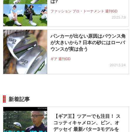
は?
ファッション プロ・トーナメント 週刊GD
2025.7.9
バンカーが出ない原因はバウンス角
が大きいから? 日本の砂にはローバ
ウンスが実は合う
ギア 週刊GD
2021.5.24
新着記事
【ギア王】ツアーでも注目！ ス
コッティキャメロン、ピン、オ
デッセイ 最新パター3モデルを