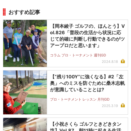
おすすめ記事
【岡本綾子 ゴルフの、ほんとう】V
ol.826「普段の生活から状況に応
じて的確に判断し行動できるのがツ
アープロだと思います」
コラム プロ・トーナメント 週刊GD
2024.8.18
【“残り100Y”に強くなる】#2「左
奥」へのミスを防ぐために桑木志帆
が意識していることとは?
プロ・トーナメント レッスン 月刊GD
2025.3.19
【小祝さくら ゴルフときどきタン
塩】Vol.87 朝11時に起きる生活