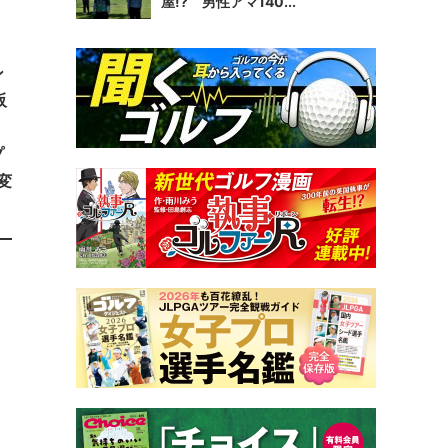
屋!? 男性アマ140...
ン
阪
プ
変