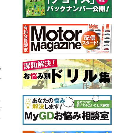
。
い
し
の
イ
ま