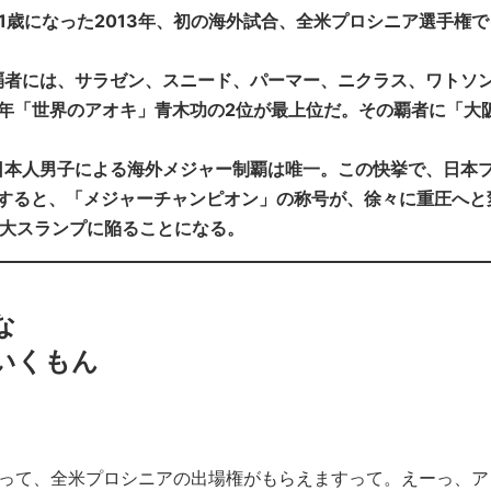
1歳になった2013年、初の海外試合、全米プロシニア選手権で
覇者には、サラゼン、スニード、パーマー、ニクラス、ワトソ
6年「世界のアオキ」青木功の2位が最上位だ。その覇者に「大
日本人男子による海外メジャー制覇は唯一。この快挙で、日本
もすると、「メジャーチャンピオン」の称号が、徐々に重圧へと
の大スランプに陥ることになる。
な
いくもん
なって、全米プロシニアの出場権がもらえますって。えーっ、ア