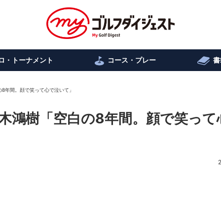
ロ・トーナメント
コース・プレー
書
の8年間。顔で笑って心で泣いて」
木鴻樹「空白の8年間。顔で笑って