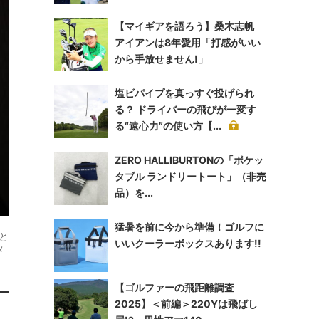
【マイギアを語ろう】桑木志帆
アイアンは8年愛用「打感がいい
から手放せません!」
塩ビパイプを真っすぐ投げられ
る？ ドライバーの飛びが一変す
る“遠心力”の使い方【...
ZERO HALLIBURTONの「ポケッ
タブル ランドリートート」（非売
品）を...
猛暑を前に今から準備！ゴルフに
と
いいクーラーボックスあります!!
メ
【ゴルファーの飛距離調査
2025】＜前編＞220Yは飛ばし