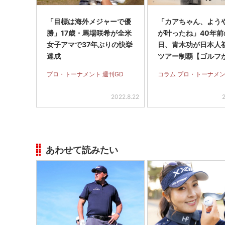
「目標は海外メジャーで優
「カアちゃん、よう
勝」17歳・馬場咲希が全米
が叶ったね」40年前
女子アマで37年ぶりの快挙
日、青木功が日本人
達成
ツアー制覇【ゴルフ
た日】
プロ・トーナメント 週刊GD
コラム プロ・トーナメ
2022.8.22
あわせて読みたい