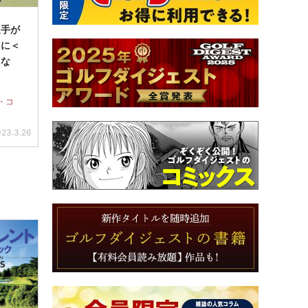
選手が
ンに＜
えな
・コ
23.3.26