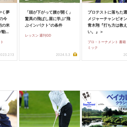
やく夢
「頭が下がって腰が開く」
プロテストに落ちた
の今
驚異の飛ばし屋に学ぶ“飛
メジャーチャンピオ
初の米
ぶインパクト”の条件
青木翔『打ち方は教
が動い
い。』＞
レッスン 週刊GD
ント
プロ・トーナメント 書籍
ミック
2023.2.13
2024.5.3
20