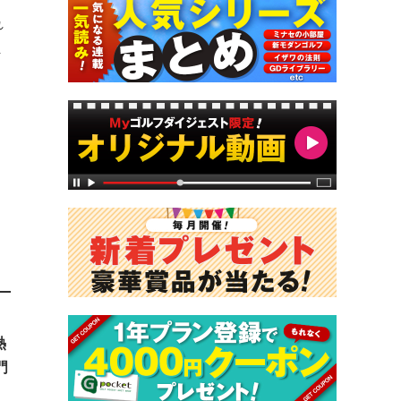
れ
ま
熱
門
。