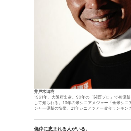
井戸木鴻樹
1961年、大阪府出身。90年の「関西プロ」で初
して知られる。13年の米シニアメジャー「全米シニ
ジャー優勝の快挙。21年シニアツアー賞金ランキン
僥倖に恵まれる人がいる。