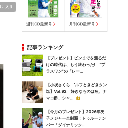
気に入り
週刊GD最新号
月刊GD最新号
。
記事ランキング
【プレゼント】ピンまでを測るだ
けの時代は、もう終わった! “プ
ラスワン”の「レー...
【小祝さくら ゴルフときどきタン
塩】Vol.92 好きなものは魚、ナ
マコ酢、シャ...
【今月のプレゼント】2026年男
子メジャー全制覇！トゥルーテン
パー「ダイナミック...