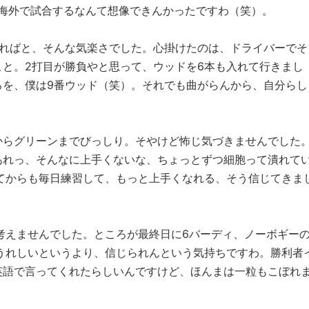
、海外で試合するなんて想像できんかったですわ（笑）。
れればと、そんな気楽さでした。心掛けたのは、ドライバーでそ
と。2打目が勝負やと思って、ウッドを6本も入れて行きまし
ろを、僕は9番ウッド（笑）。それでも曲がらんから、自分らし
からグリーンまでびっしり。そやけど怖じ気づきませんでした
あれっ、そんなに上手くないな、ちょっとずつ細胞って潰れて
てからも毎日練習して、もっと上手くなれる、そう信じてきま
考えませんでした。ところが最終日に6バーディ、ノーボギー
うれしいというより、信じられんという気持ちですわ。勝利者
英語で言ってくれたらしいんですけど、ほんまは一粒もこぼれ