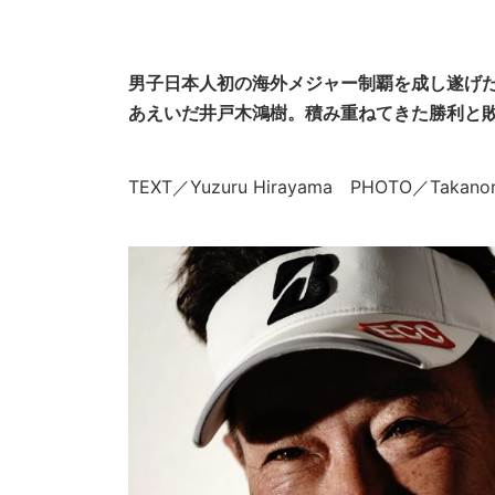
男子日本人初の海外メジャー制覇を成し遂げ
あえいだ井戸木鴻樹。積み重ねてきた勝利と
TEXT／Yuzuru Hirayama PHOTO／Takanor