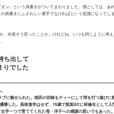
ピオン』という肩書きがついてまわりました。僕としては、あ
その肩書きにふさわしい選手でなければという意識になってし
。
うか、何度そう思ったことか。けれどね、いつも同じように考え
と。
持ち出して
まりでした
る。
ラブに魅せられた。稲田の切株をティーにして球を打つ遊びに
優勝した。高校進学はせず、15歳で箕面GCに研修生として入
て女手一つで育ててくれた母・洋子への感謝の思いでもあった