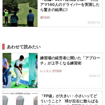
アマ140人のドライバーを実測した
ら驚きの結果に!
週刊GD
2025.11.4
あわせて読みたい
練習場の経営者に聞いた「アプロー
チ」が上手くなる練習術
レッスン 月刊GD
2024.1.7
「FP値」が大きい・小さいってど
ういうこと? 球が左右に散らばる