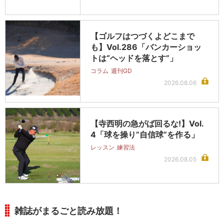
【ゴルフはつづくよどこまで
も】Vol.286「バンカーショッ
トは“ヘッドを落とす”」
コラム
週刊GD
2026.08.06
【寺西明の急がば回るな!】Vol.
4「球を操り”自信球”を作る」
レッスン
練習法
2026.08.05
雑誌がまるごと読み放題！