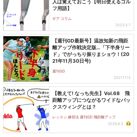
人は覚えておこう【明日使えるゴル
フ用語】
ギア コラム
2023.5.7
【週刊GD最新号】温故知新の飛距
離アップ作戦決定版…「下半身リー
ド」でがっちり振りまショウ！(20
21年11月30日号)
週刊GD
2021.11.15
【教えて! なっち先生】Vol.68 飛
距離アップにつながるワイドなバッ
クスウィングとは？
レッスン 練習法 週刊GD 飛距離アップ
2026.8.3