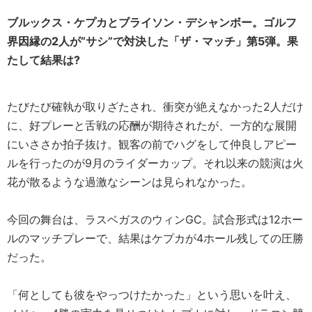
ブルックス・ケプカとブライソン・デシャンボー。ゴルフ
界因縁の2人が“サシ”で対決した「ザ・マッチ」第5弾。果
たして結果は?
たびたび確執が取りざたされ、衝突が絶えなかった2人だけ
に、好プレーと舌戦の応酬が期待されたが、一方的な展開
にいささか拍子抜け。観客の前でハグをして仲良しアピー
ルを行ったのが9月のライダーカップ。それ以来の競演は火
花が散るような過激なシーンは見られなかった。
今回の舞台は、ラスベガスのウィンGC。試合形式は12ホー
ルのマッチプレーで、結果はケプカが4ホール残しての圧勝
だった。
「何としても彼をやっつけたかった」という思いを叶え、