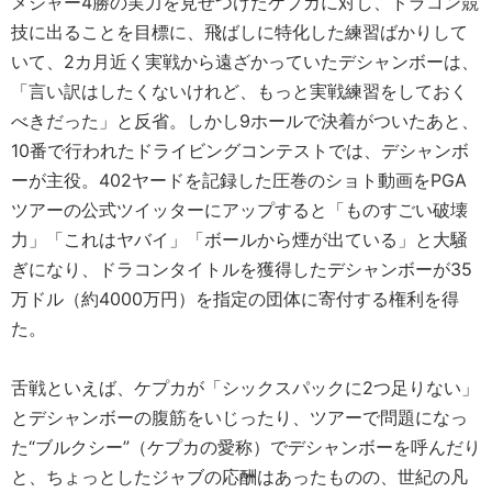
メジャー4勝の実力を見せつけたケプカに対し、ドラコン競
技に出ることを目標に、飛ばしに特化した練習ばかりして
いて、2カ月近く実戦から遠ざかっていたデシャンボーは、
「言い訳はしたくないけれど、もっと実戦練習をしておく
べきだった」と反省。しかし9ホールで決着がついたあと、
10番で行われたドライビングコンテストでは、デシャンボ
ーが主役。402ヤードを記録した圧巻のショト動画をPGA
ツアーの公式ツイッターにアップすると「ものすごい破壊
力」「これはヤバイ」「ボールから煙が出ている」と大騒
ぎになり、ドラコンタイトルを獲得したデシャンボーが35
万ドル（約4000万円）を指定の団体に寄付する権利を得
た。
舌戦といえば、ケプカが「シックスパックに2つ足りない」
とデシャンボーの腹筋をいじったり、ツアーで問題になっ
た“ブルクシー”（ケプカの愛称）でデシャンボーを呼んだり
と、ちょっとしたジャブの応酬はあったものの、世紀の凡