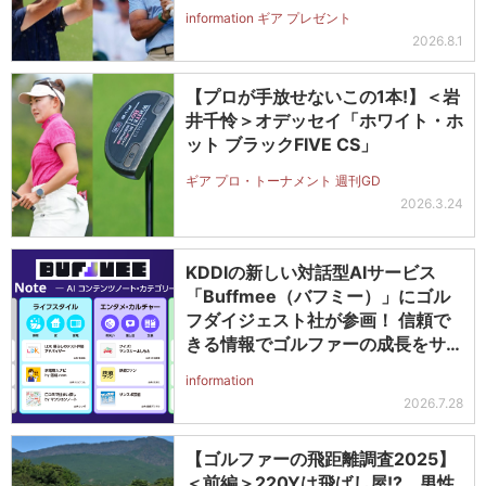
（#5～#PW）＋ICONグリップセ
information ギア プレゼント
ットを抽選で2名に！
2026.8.1
【プロが手放せないこの1本!】＜岩
井千怜＞オデッセイ「ホワイト・ホ
ット ブラックFIVE CS」
ギア プロ・トーナメント 週刊GD
2026.3.24
KDDIの新しい対話型AIサービス
「Buffmee（バフミー）」にゴル
フダイジェスト社が参画！ 信頼で
きる情報でゴルファーの成長をサポ
ート
information
2026.7.28
【ゴルファーの飛距離調査2025】
＜前編＞220Yは飛ばし屋!? 男性