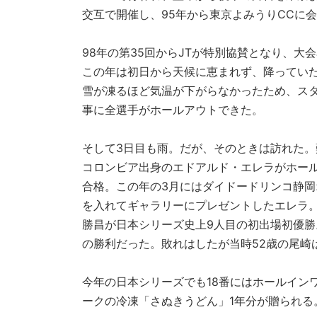
交互で開催し、95年から東京よみうりCCに
98年の第35回からJTが特別協賛となり、大
この年は初日から天候に恵まれず、降ってい
雪が凍るほど気温が下がらなかったため、スタ
事に全選手がホールアウトできた。
そして3日目も雨。だが、そのときは訪れた。難
コロンビア出身のエドアルド・エレラがホール
合格。この年の3月にはダイドードリンコ静岡
を入れてギャラリーにプレゼントしたエレラ。
勝昌が日本シリーズ史上9人目の初出場初優
の勝利だった。敗れはしたが当時52歳の尾崎
今年の日本シリーズでも18番にはホールイン
ークの冷凍「さぬきうどん」1年分が贈られる