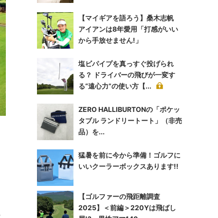
【マイギアを語ろう】桑木志帆
アイアンは8年愛用「打感がいい
から手放せません!」
塩ビパイプを真っすぐ投げられ
る？ ドライバーの飛びが一変す
る“遠心力”の使い方【...
ZERO HALLIBURTONの「ポケッ
ト
タブル ランドリートート」（非売
品）を...
猛暑を前に今から準備！ゴルフに
いいクーラーボックスあります!!
【ゴルファーの飛距離調査
2025】＜前編＞220Yは飛ばし
の