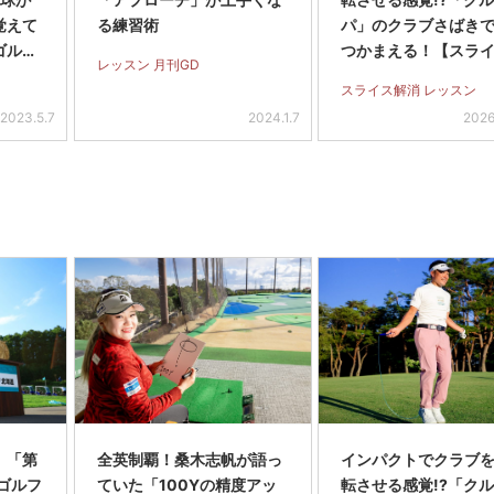
覚えて
る練習術
パ」のクラブさばき
ゴルフ
つかまえる！【スラ
レッスン 月刊GD
全撲滅】＜後編＞
スライス解消 レッスン
2023.5.7
2024.1.7
2026
】「第
全英制覇！桑木志帆が語っ
インパクトでクラブを
スゴルフ
ていた「100Yの精度アッ
転させる感覚!?「ク