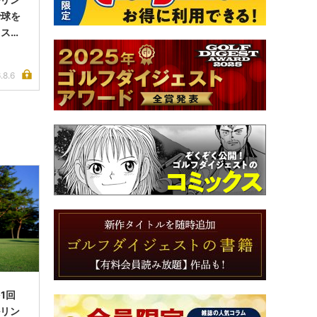
で球を
イス完
.8.6
1回
ルリン