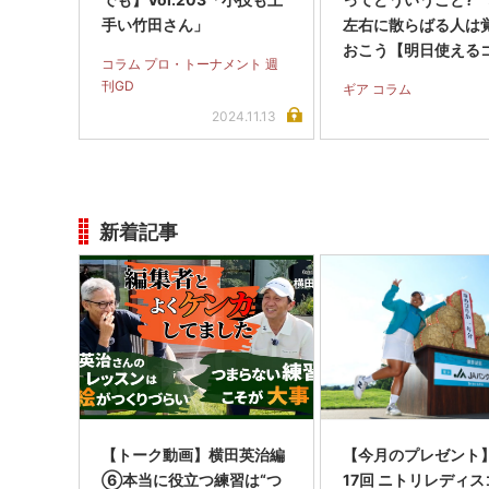
手い竹田さん」
左右に散らばる人は
おこう【明日使える
コラム プロ・トーナメント 週
用語】
刊GD
ギア コラム
2024.11.13
新着記事
【トーク動画】横田英治編
【今月のプレゼント
⑥本当に役立つ練習は“つ
17回 ニトリレディ