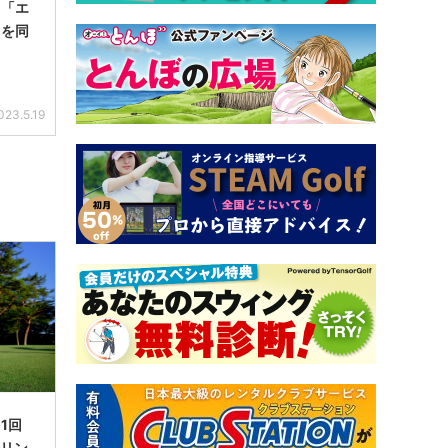
＞「エ
スを同
023.5.19
1回
ルリン