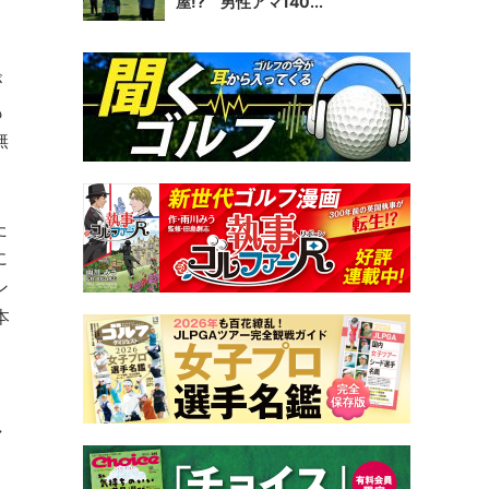
屋!? 男性アマ140...
が
も
無
た
に
ン
本
マ