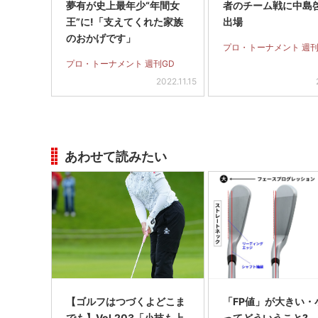
夢有が史上最年少“年間女
者のチーム戦に中島
王”に!「支えてくれた家族
出場
のおかげです」
プロ・トーナメント 週刊
プロ・トーナメント 週刊GD
2022.11.15
あわせて読みたい
【ゴルフはつづくよどこま
「FP値」が大きい・
でも】Vol.203「小技も上
ってどういうこと?