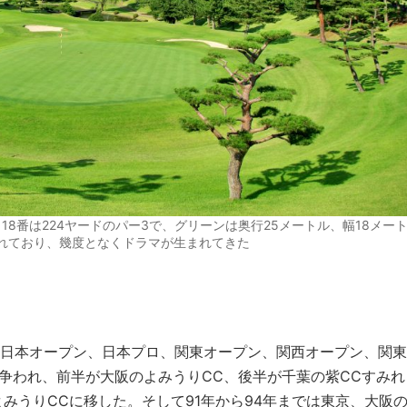
18番は224ヤードのパー3で、グリーンは奥行25メートル、幅18メー
れており、幾度となくドラマが生まれてきた
初は日本オープン、日本プロ、関東オープン、関西オープン、関東
争われ、前半が大阪のよみうりCC、後半が千葉の紫CCすみれ
みうりCCに移した。そして91年から94年までは東京、大阪