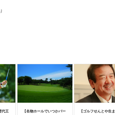
り
歴代王
【名物ホールでいつかバー
【ゴルフせんとや生