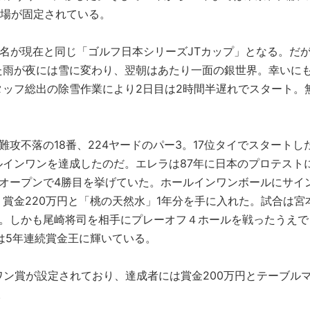
会場が固定されている。
会名が現在と同じ「ゴルフ日本シリーズJTカップ」となる。だ
た雨が夜には雪に変わり、翌朝はあたり一面の銀世界。幸いに
ッフ総出の除雪作業により2日目は2時間半遅れでスタート。
攻不落の18番、224ヤードのパー3。17位タイでスタートし
インワンを達成したのだ。エレラは87年に日本のプロテスト
オープンで4勝目を挙げていた。ホールインワンボールにサイ
賞金220万円と「桃の天然水」1年分を手に入れた。試合は宮
勝。しかも尾崎将司を相手にプレーオフ４ホールを戦ったうえで
は5年連続賞金王に輝いている。
ワン賞が設定されており、達成者には賞金200万円とテーブル
。