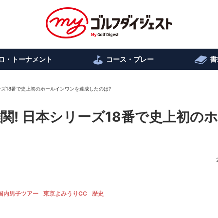
ロ・トーナメント
コース・プレー
書
シリーズ18番で史上初のホールインワンを達成したのは?
超難関! 日本シリーズ18番で史上初の
国内男子ツアー
東京よみうりCC
歴史