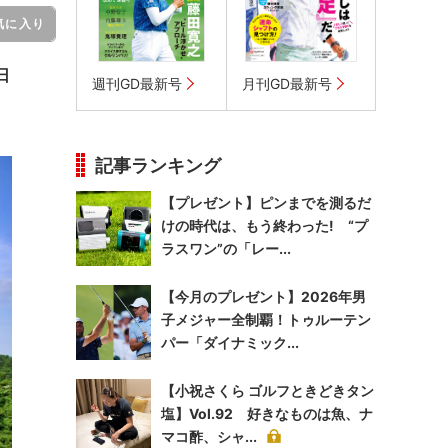
気に入り
日
週刊GD最新号
月刊GD最新号
記事ランキング
【プレゼント】ピンまでを測るだ
けの時代は、もう終わった! “プ
ラスワン”の「レー...
【今月のプレゼント】2026年男
子メジャー全制覇！トゥルーテン
パー「ダイナミック...
【小祝さくら ゴルフときどきタン
塩】Vol.92 好きなものは魚、ナ
マコ酢、シャ...