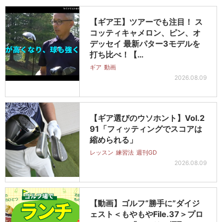
【ギア王】ツアーでも注目！ ス
コッティキャメロン、ピン、オ
デッセイ 最新パター3モデルを
打ち比べ！【…
ギア
動画
2026.08.09
【ギア選びのウソホント】Vol.2
91「フィッティングでスコアは
縮められる」
レッスン
練習法
週刊GD
2026.08.09
【動画】ゴルフ“勝手に”ダイジ
ェスト＜もやもやFile.37＞プロ