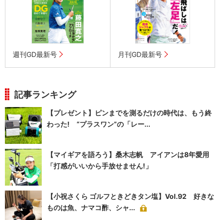
週刊GD最新号
月刊GD最新号
記事ランキング
【プレゼント】ピンまでを測るだけの時代は、もう終
わった! “プラスワン”の「レー...
【マイギアを語ろう】桑木志帆 アイアンは8年愛用
「打感がいいから手放せません!」
【小祝さくら ゴルフときどきタン塩】Vol.92 好きな
ものは魚、ナマコ酢、シャ...