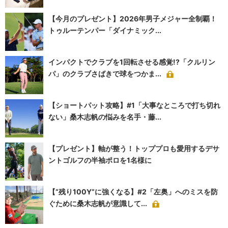
【今月のプレゼント】2026年男子メジャー全制覇！
トゥルーテンパー「ダイナミック...
インパクトでクラブを1回転させる感覚!?「クルリン
パ」のクラブさばきで球をつかま...
【ショートパット攻略】#1「大事なところで打ち切れ
ない」桑木志帆の悩みを名手・藤...
【プレゼント】軸が整う！トッププロも愛用するデサ
ントゴルフの半袖ポロを1名様に
【“残り100Y”に強くなる】#2「左奥」へのミスを防
ぐために桑木志帆が意識して...