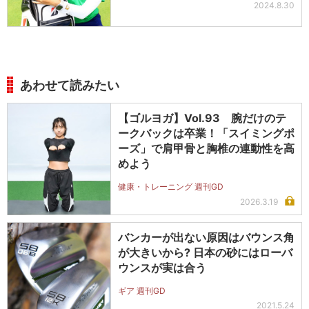
2024.8.30
あわせて読みたい
【ゴルヨガ】Vol.93 腕だけのテ
ークバックは卒業！「スイミングポ
ーズ」で肩甲骨と胸椎の連動性を高
めよう
健康・トレーニング 週刊GD
2026.3.19
バンカーが出ない原因はバウンス角
が大きいから? 日本の砂にはローバ
ウンスが実は合う
ギア 週刊GD
2021.5.24