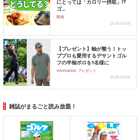
にとっては「カロリー摂取」!?
ゴ…
動画
2026.08.08
【プレゼント】軸が整う！トッ
ププロも愛用するデサントゴル
フの半袖ポロを1名様に
information
プレゼント
2026.08.08
雑誌がまるごと読み放題！