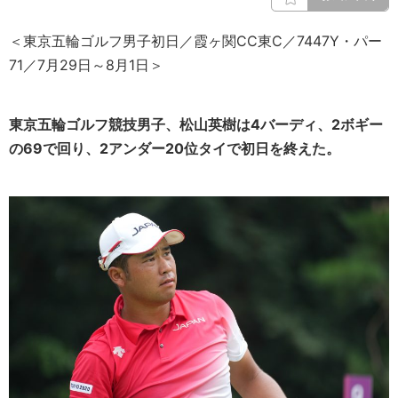
＜東京五輪ゴルフ男子初日／霞ヶ関CC東C／7447Y・パー
71／7月29日～8月1日＞
東京五輪ゴルフ競技男子、松山英樹は4バーディ、2ボギー
の69で回り、2アンダー20位タイで初日を終えた。