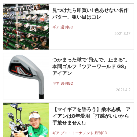
見つけたら即買い! 色あせない名作
パター、狙い目はコレ
ギア 週刊GD
2021.3.17
つかまった球で“飛んで、止まる”。
本間ゴルフ『ツアーワールド GS』
アイアン
ギア 週刊GD
2021.4.2
【マイギアを語ろう】桑木志帆 ア
イアンは8年愛用「打感がいいから
手放せません!」
ギア プロ・トーナメント 月刊GD