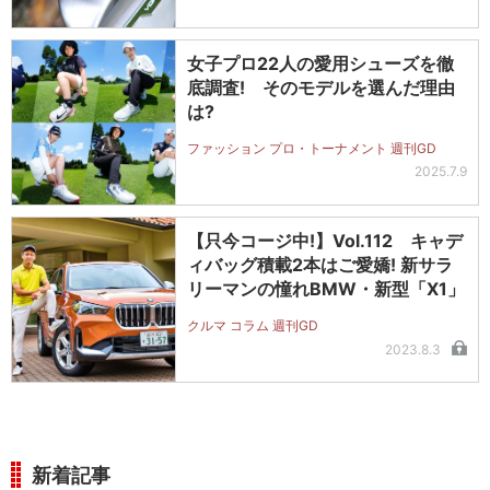
女子プロ22人の愛用シューズを徹
底調査! そのモデルを選んだ理由
は?
ファッション プロ・トーナメント 週刊GD
2025.7.9
【只今コージ中!】Vol.112 キャデ
ィバッグ積載2本はご愛嬌! 新サラ
リーマンの憧れBMW・新型「X1」
クルマ コラム 週刊GD
2023.8.3
新着記事