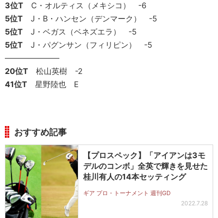
3位T
C・オルティス（メキシコ） -6
5位T
J・B・ハンセン（デンマーク） -5
5位T
J・ベガス（ベネズエラ） -5
5位T
J・パグンサン（フィリピン） -5
———————
20位T
松山英樹 -2
41位T
星野陸也 E
おすすめ記事
【プロスペック】「アイアンは3モ
デルのコンボ」全英で輝きを見せた
桂川有人の14本セッティング
ギア プロ・トーナメント 週刊GD
2022.7.28