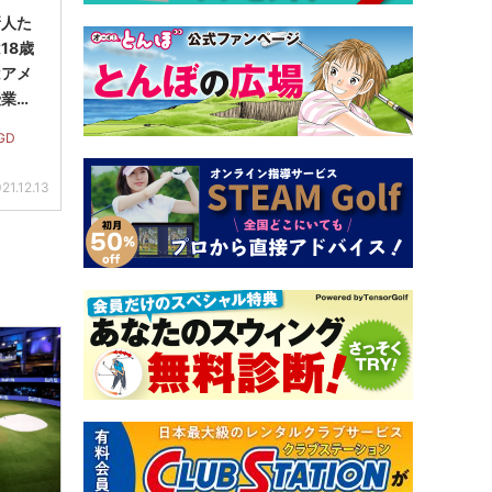
新人た
18歳
はアメ
授業に
GD
21.12.13