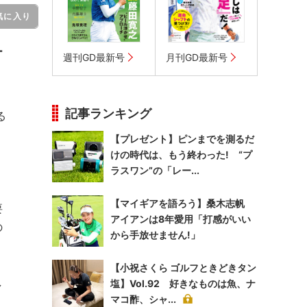
気に入り
ー
週刊GD最新号
月刊GD最新号
記事ランキング
る
【プレゼント】ピンまでを測るだ
けの時代は、もう終わった! “プ
ラスワン”の「レー...
【マイギアを語ろう】桑木志帆
要
アイアンは8年愛用「打感がいい
の
から手放せません!」
【小祝さくら ゴルフときどきタン
し
塩】Vol.92 好きなものは魚、ナ
マコ酢、シャ...