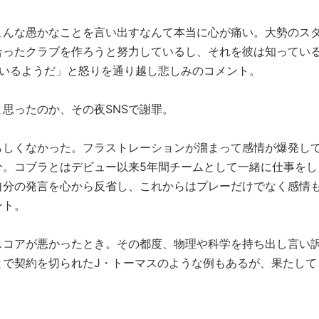
こんな愚かなことを言い出すなんて本当に心が痛い。大勢のス
合ったクラブを作ろうと努力しているし、それを彼は知ってい
ているようだ」と怒りを通り越し悲しみのコメント。
思ったのか、その夜SNSで謝罪。
らしくなかった。フラストレーションが溜まって感情が爆発し
分。コブラとはデビュー以来5年間チームとして一緒に仕事をし
自分の発言を心から反省し、これからはプレーだけでなく感情
ント。
スコアが悪かったとき。その都度、物理や科学を持ち出し言い
とで契約を切られたJ・トーマスのような例もあるが、果たして