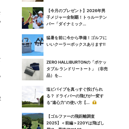
【今月のプレゼント】2026年男
タ
子メジャー全制覇！トゥルーテン
る
パー「ダイナミック...
猛暑を前に今から準備！ゴルフに
いいクーラーボックスあります!!
て
ZERO HALLIBURTONの「ポケッ
タブル ランドリートート」（非売
も
品）を...
塩ビパイプを真っすぐ投げられ
る？ ドライバーの飛びが一変す
訳
る“遠心力”の使い方【...
【ゴルファーの飛距離調査
2025】＜前編＞220Yは飛ばし