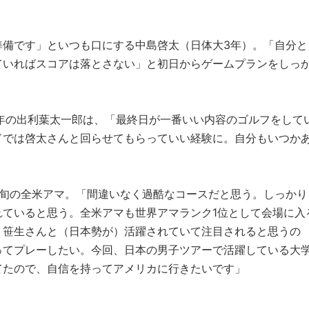
準備です」といつも口にする中島啓太（日体大3年）。「自分と
ていればスコアは落とさない」と初日からゲームプランをしっ
年の出利葉太一郎は、「最終日が一番いい内容のゴルフをして
ドでは啓太さんと回らせてもらっていい経験に。自分もいつか
上旬の全米アマ。「間違いなく過酷なコースだと思う。しっかり
れていると思う。全米アマも世界アマランク1位として会場に入
、笹生さんと（日本勢が）活躍されていて注目されると思うの
ってプレーしたい。今回、日本の男子ツアーで活躍している大
てたので、自信を持ってアメリカに行きたいです」