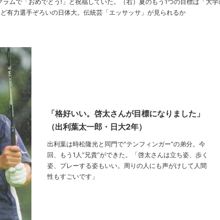
ラムで「おめでとう!」と祝福していた。（右）夏のもう1つの目標は「大学
など有力選手ぞろいの日体大。伝統芸「エッサッサ」が見られるか
「格好いい。啓太さんが目標になりました」
（出利葉太一郎・日大2年）
出利葉は時松隆光と同門で“テンフィンガー”の弟分。今
回、もう1人“兄貴”ができた。「啓太さんは立ち姿、歩く
姿、プレーする姿もいい。周りの人にも声がけして人間
性もすごいです」