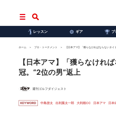
レッスン
ギア
プ
ホーム
プロ・トーナメント
【日本アマ】「獲らなければならないタイト
【日本アマ】「獲らなければ
冠。“2位の男”返上
週刊ゴルフダイジェスト
KEYWORD
中島啓太
出利葉太一郎
大利根CC
日本アマ
日本