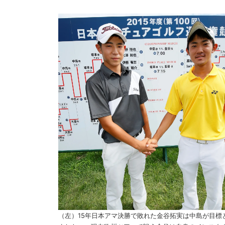
（左）15年日本アマ決勝で敗れた金谷拓実は中島が目