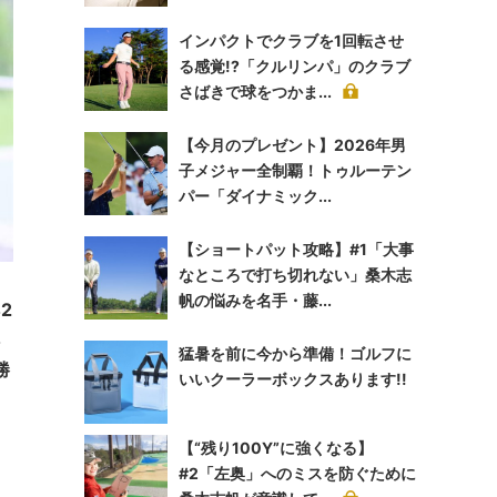
インパクトでクラブを1回転させ
る感覚!?「クルリンパ」のクラブ
さばきで球をつかま...
【今月のプレゼント】2026年男
子メジャー全制覇！トゥルーテン
パー「ダイナミック...
【ショートパット攻略】#1「大事
なところで打ち切れない」桑木志
帆の悩みを名手・藤...
2
4
猛暑を前に今から準備！ゴルフに
勝
いいクーラーボックスあります!!
【“残り100Y”に強くなる】
#2「左奥」へのミスを防ぐために