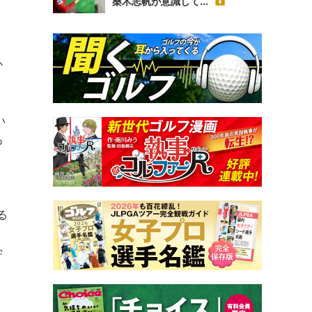
桑木志帆が意識して...
か
い
あ
る
学