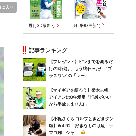
気に入り
週刊GD最新号
月刊GD最新号
記事ランキング
【プレゼント】ピンまでを測るだ
けの時代は、もう終わった! “プ
ラスワン”の「レー...
【マイギアを語ろう】桑木志帆
アイアンは8年愛用「打感がいい
から手放せません!」
【小祝さくら ゴルフときどきタン
塩】Vol.92 好きなものは魚、ナ
マコ酢、シャ...