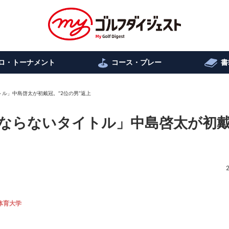
ロ・トーナメント
コース・プレー
書
ル」中島啓太が初戴冠。“2位の男”返上
ならないタイトル」中島啓太が初
体育大学