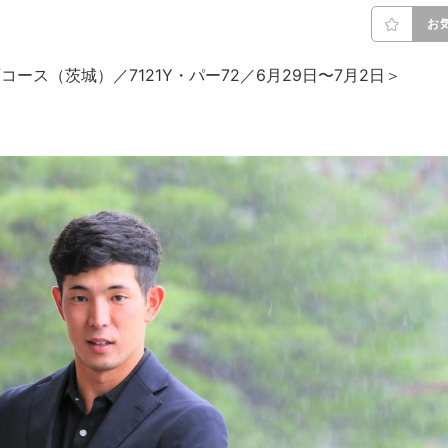
お
ース（茨城）／7121Y・パー72／6月29日〜7月2日＞