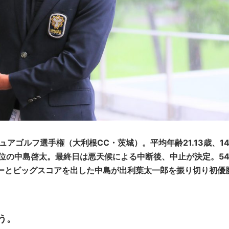
アゴルフ選手権（大利根CC・茨城）。平均年齢21.13歳、14
位の中島啓太。最終日は悪天候による中断後、中止が決定。5
ーとビッグスコアを出した中島が出利葉太一郎を振り切り初優
う。