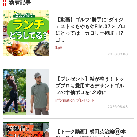
新着記事
【動画】ゴルフ“勝手に”ダイジ
ェスト＜もやもやFile.37＞プロ
にとっては「カロリー摂取」!?
ゴ…
動画
2026.08.08
【プレゼント】軸が整う！トッ
ププロも愛用するデサントゴル
フの半袖ポロを1名様に
information
プレゼント
2026.08.08
【トーク動画】横田英治編⑥本