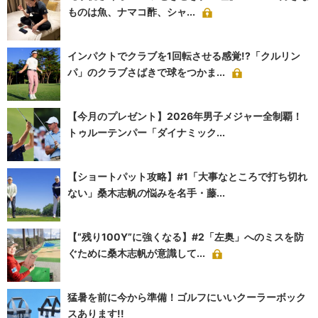
ものは魚、ナマコ酢、シャ...
インパクトでクラブを1回転させる感覚!?「クルリン
パ」のクラブさばきで球をつかま...
【今月のプレゼント】2026年男子メジャー全制覇！
トゥルーテンパー「ダイナミック...
【ショートパット攻略】#1「大事なところで打ち切れ
ない」桑木志帆の悩みを名手・藤...
【“残り100Y”に強くなる】#2「左奥」へのミスを防
ぐために桑木志帆が意識して...
猛暑を前に今から準備！ゴルフにいいクーラーボック
スあります!!