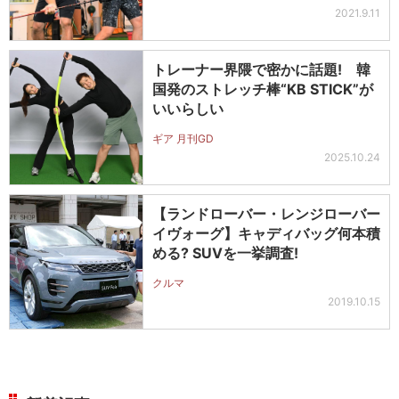
2021.9.11
トレーナー界隈で密かに話題! 韓
国発のストレッチ棒“KB STICK”が
いいらしい
ギア 月刊GD
2025.10.24
【ランドローバー・レンジローバー
イヴォーグ】キャディバッグ何本積
める? SUVを一挙調査!
クルマ
2019.10.15