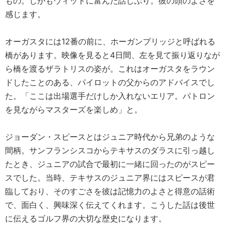
もの。しかもウィットに富んだ話しぶり。彼の頭のよさを
感じます。
オーガスタには12番の前に、ホーガンブリッジと呼ばれる
橋があります。映像を見ると4日間、左を見て振り返りなが
ら橋を渡るザラトリスの姿が。これはオーガスタをラウン
ドしたことのある、パイロットの父からのアドバイスでし
た。「ここは出場選手だけしか入れないエリア。パトロン
を見ながらマスターズを楽しめ」と。
ジョーダン・スピースとはジュニア時代から兄弟のような
間柄。サンフランシスコからテキサスのダラスに引っ越し
たとき、ジュニアの試合で最初に一緒に回ったのがスピー
スでした。当時、テキサスのジュニア界にはスピースが君
臨しており、そのすごさを彼は記憶力のよさと得意の話術
で、面白く、興味深く伝えてくれます。こうした話は後世
に伝えるゴルフ界の大切な歴史になります。