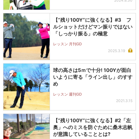
2024.8.30
【“残り100Y”に強くなる】#3 フ
ルショットだけどマン振りではない
「しっかり振る」の極意
レッスン 月刊GD
2025.3.19
球の高さは5ｍで十分! 100Yが面白
いように寄る「ライン出し」のすす
め
レッスン 週刊GD
2021.3.15
【“残り100Y”に強くなる】#2「左
奥」へのミスを防ぐために桑木志帆
が意識していることとは?