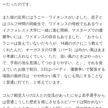
ーだったのです。
また彼の近所にはラニー・ワドキンスがいました。息子と
はゴルフ仲間の同級生で、ワドキンスの母校でもあるウェ
イクフォレスト大学に一緒に進む間柄。マスターズでの優
勝争いには、ワドキンスの存在もありました。「おそらく
ラニーは覚えていないだろうが、14歳のボクにこう教えて
くれたんだ。オーガスタの12番（パー3）は向かい風はあま
り考慮に入れなくていい。ただ、追い風のときはやっかい
で、手前の池を意識してつかまりやすい、と」。それを覚
えていたお陰で初日、2日はバーディ、優勝争いで緊張する
場面の最終日は「やや向かい風で、なにも気にすることな
く普通に打てた」と答えています。
ゴルフ殿堂入りの2人との交流があったにせよ若手選手から
は普通こうした歴史を感じさせるエピソードは聞かれない