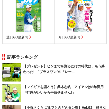
週刊GD最新号
月刊GD最新号
記事ランキング
【プレゼント】ピンまでを測るだけの時代は、もう終
わった! “プラスワン”の「レー...
【マイギアを語ろう】桑木志帆 アイアンは8年愛用
「打感がいいから手放せません!」
【小祝さくら ゴルフときどきタン塩】Vol.92 好きな