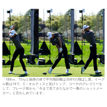
「188㎝、75㎏と細身の体で平均飛距離は306Yの飛ばし屋。イーグ
ル数は14で、C・オルティスと並びトップ。コーチのグレゴリーを
して、ブレーク前から『今まで見てきたなかで一番のショットメー
カー』と言わしめています」