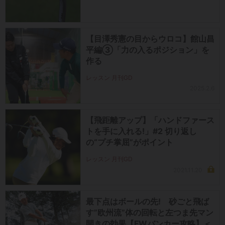
【目澤秀憲の目からウロコ】館山昌
平編③「力の入るポジション」を
作る
レッスン 月刊GD
2025.2.6
【飛距離アップ】「ハンドファース
トを手に入れる!」#2 切り返し
の“プチ掌屈”がポイント
レッスン 月刊GD
2021.11.20
最下点はボールの先! 砂ごと飛ば
す”欧州流”体の回転と左つま先マン
開きの効果【FWバンカー攻略】＜