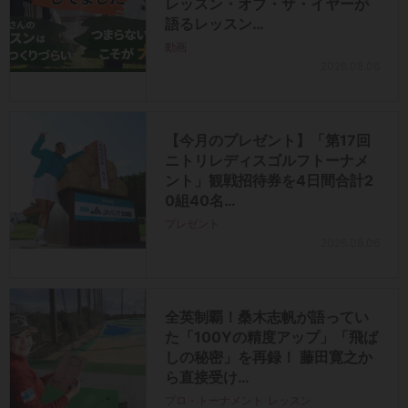
レッスン・オブ・ザ・イヤーが
語るレッスン…
動画
2026.08.06
【今月のプレゼント】「第17回
ニトリレディスゴルフトーナメ
ント」観戦招待券を4日間合計2
0組40名…
プレゼント
2026.08.06
全英制覇！桑木志帆が語ってい
た「100Yの精度アップ」「飛ば
しの秘密」を再録！ 藤田寛之か
ら直接受け…
プロ・トーナメント
レッスン