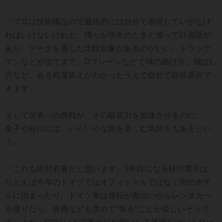
「プロは技術職なので最終的には自分で表現していかなけ
ればいけないけれど、僕らが学生のときと違って計測器が
あり、データを通じた比較対象があるのがいい。トラック
マンなどが出てきて、Dプレーンなどで球の曲げ方、飛ばし
方など、ある程度答えがわかったうえで自分で取捨選択で
きます」
そして世界への挑戦が、その吸収力を加速させるのだ。
金子や桂川には、いろいろな国を楽しむ気持ちもあるとい
う。
「これも絶対必要だと思います。3年目になる桂川選手は、
たとえば今年のドイツではオフィシャルではなく街のホテ
ルに泊まったり、ドイツ車は運転が面白いからレンタカー
を借りたり、経費なども含めて“探る”ことが楽しいそうで
す。また、DPにいる栄養士にお願いして体調をコントロー