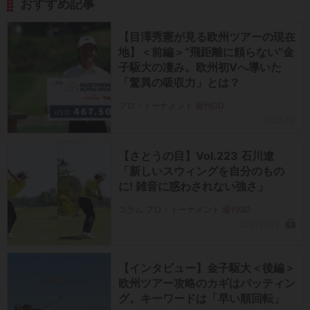
おすすめ記事
【目澤秀憲が見る欧州ツアーの現在
地】＜前編＞“飛距離に頼らない”金
子駆大の凄み。欧州初Vへ導いた
「驚異の吸収力」とは？
プロ・トーナメント 週刊GD
2026.7.6
【さとうの目】Vol.223 石川遼
「新しいスウィングを自分のもの
に! 雑音に惑わされない強さ」
コラム プロ・トーナメント 週刊GD
2021.10.15
【インタビュー】金子駆大＜後編＞
欧州ツアー攻略のカギはパッティン
グ。キーワードは「早い順回転」