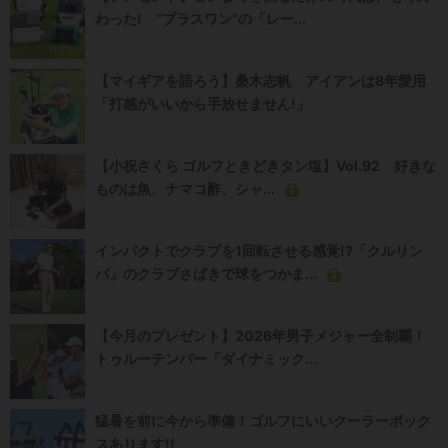
わった! “プラスワン”の「レー...
【マイギアを語ろう】桑木志帆 アイアンは8年愛用
「打感がいいから手放せません!」
【小祝さくら ゴルフときどきタン塩】Vol.92 好きな
ものは魚、ナマコ酢、シャ...
インパクトでクラブを1回転させる感覚!?「クルリン
パ」のクラブさばきで球をつかま...
【今月のプレゼント】2026年男子メジャー全制覇！
トゥルーテンパー「ダイナミック...
猛暑を前に今から準備！ゴルフにいいクーラーボック
スあります!!