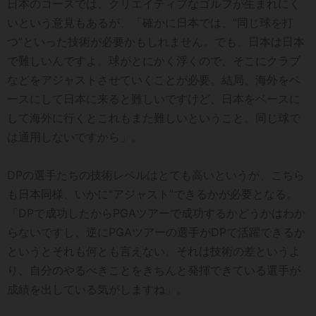
日本のコースでは、クリエイティブなゴルフが生まれにく
いという意見もあるが、「確かに日本では、“同じ球を打
つ”といった技術が必要かもしれません。でも、日本は日本
で難しいんですよ。球がとにかく浮くので、そこにクラブ
などをアジャストさせていくことが必要。結局、海外をベ
ースにして日本に来ると難しいですけど、日本をベースに
して海外に行くとこれもまた難しいということ。同じ球で
は通用しないですから」。
DPの選手たちの技術レベルはとても高いというが、こちら
も日本同様、いかに“アジャスト”できるかが必要となる。
「DPで成功したからPGAツアーで成功するかどうかはわか
らないですし、逆にPGAツアーの選手がDPで活躍できるか
というとそれも何とも言えない。それは技術の差というよ
り、自分のやるべきことをきちんと発揮できている選手が
成績を出している気がしますね」。