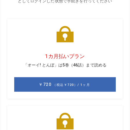
目澤秀憲
めざわ・ひでのり。1991年生まれ、東京
都出身。日大法学部（ゴルフ部）卒業
後、アメリカに語学留学し、日本人では
数人しか持っていない「TPIレベル3」を
取得。プロコーチとして松山英樹、河本
結、永峰咲希など数々のトッププロを指
導。現在も桂川有人、金子駆大などと契
約、最新の理論と個々に合わせた指導で
厚い信頼を得ている