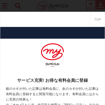
ログイン
会員登録
ホーム
プロ・トーナメント
【目澤秀憲が見る欧州ツアーの現在地】＜後編＞「8I
で100Y打った次はPWで170Y、コースも多種多様… アジャスト能力が求められます」
【目澤秀憲が見る欧州ツアーの現
在地】＜後編＞「8Iで100Y打っ
た次はPWで170Y、コースも多
種多様… アジャスト能力が求めら
れます」
2026.07.07
週刊ゴルフダイジェスト
KEYWORD
欧州ツアー
目澤秀憲
金子駆大