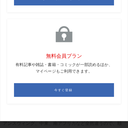
さて、DPワールドツアーはどのようなフィールドだろう
か。
「毎週コースが違うし、求められていることも違う。コン
トロールできないことが多すぎるとも思います。風が強す
ぎたり、雨も突然降ったり止んだりしますから」
リンクスタイプのコースは日本人にはなかなか難しいとい
う。
「風の計算がつかないというのが一番。8番アイアンで100
ヤード打ったと思ったら、ピッチングウェッジで170ヤード
を打つなど、極端に言うとアゲンストとフォローでそのく
らい違います。また、PGAツアーの平場の試合のコースだ
と比較的ロケーションが安定していますよね。DPは、アジ
アンスウィング、中東、南アフリカなど全然違うので、順