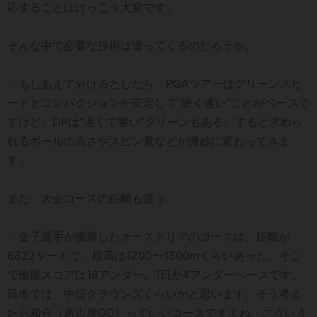
応することはけっこう大変です」
そんな中で必要な技術は違ってくるのだろうか。
「もしあえて分けるとしたら、PGAツアーはグリーンスピ
ードとコンパクションが安定して“硬く速い”ことがベースで
すけど、DPは“遅くて重い”グリーンもある。すると求めら
れるボールの高さやスピン量などが微妙に変わってきま
す」
また、大会コースの距離も違う。
「金子選手が優勝したオーストリアのコースは、距離が
6822ヤードで、標高は1200〜1300mくらいあった。そこ
で優勝スコアは18アンダー。1日が4アンダーペースです。
日本では、中日クラウンズくらいかと思います。そう考え
たら和合（名古屋GC）っていいコースですよね。こういう