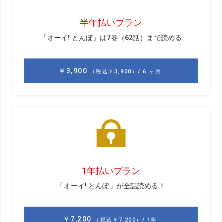
>>前編はこちら
【目澤秀憲が見る欧州ツアーの現在地】＜前編＞“飛
距離に頼らない”金子駆大の凄み。欧州初Vへ導いた
「驚異の吸収力」とは？
「毎週、コースが違うので求められる
ことも違う。
準備をしてアジャストしていくことが
大事」