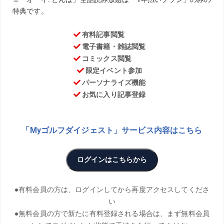
お気に入り
DPワールド（欧州）ツアーのルーキーイヤー12戦目にして
初優勝を挙げた金子駆大。金子のコーチで、昨年同ツアー
の解説を担当し、今年は帯同してツアーを見てきたツアー
プロコーチの目澤秀憲に、引き続き欧州ツアーの“現在
地”を聞いた。
PHOTO／Hiroaki Arihara、Shin Araki、Getty Images