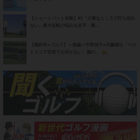
【ショートパット攻略】#1「大事なところで打ち切れ
ない」桑木志帆の悩みを名手・藤...
【脳科学×ゴルフ】＜後編＞中野信子×内藤雄士「ベス
トスコア目前でも叩かない、脳の...