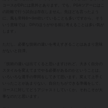
コースがDPには意外とあります。でも、PGAツアーにはこ
の距離で行う試合は存在しません。先ほども言ったよう
に、風も常時8〜9m吹いていることも多いですから、そう
いう意味では、DPのほうがやる前に考えることは多い気が
します」
ただし、必要な技術の違いを考えすぎることはあまり意味
がないと目澤。
「技術の違いは出てくると思いますけれど、大きく自分の
スタイルを変えてまでやる必要があるのかということは、
いろいろな選手の帯同をしてきて思います。変えて上手く
いったことがあまりない。自分たちができる準備をして、
コースに対してどうアジャストしていくか。それこそが大
事なのだと思います」