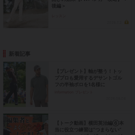
後編＞
レッスン
2026.7.2
新着記事
【プレゼント】軸が整う！トッ
ププロも愛用するデサントゴル
フの半袖ポロを1名様に
information
プレゼント
2026.08.08
【トーク動画】横田英治編⑥本
当に役立つ練習は“つまらない”