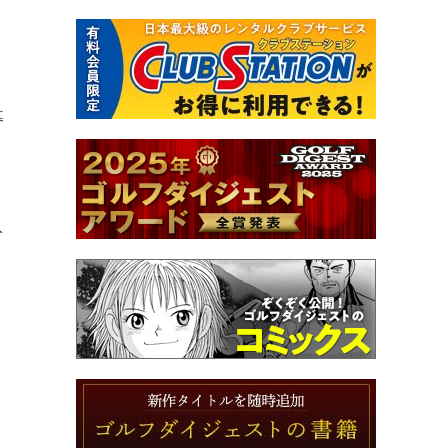
募
」
入