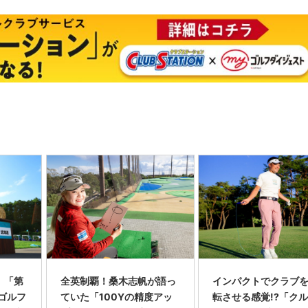
】「第
全英制覇！桑木志帆が語っ
インパクトでクラブを
スゴルフ
ていた「100Yの精度アッ
転させる感覚!?「ク