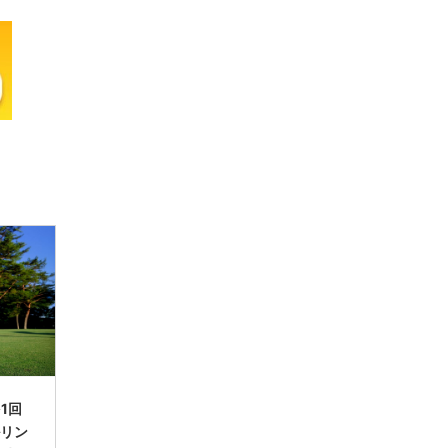
1回
ルリン