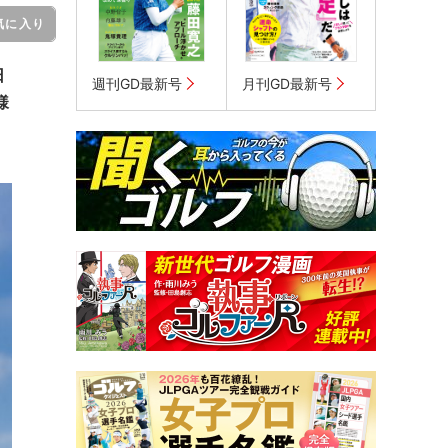
気に入り
日
週刊GD最新号
月刊GD最新号
様