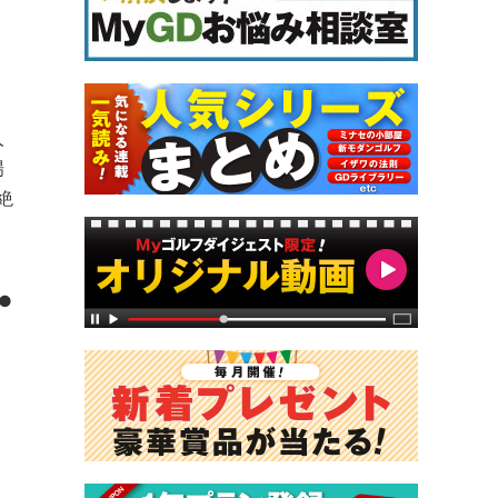
人
場
絶
●