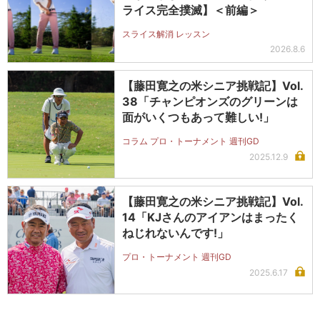
ライス完全撲滅】＜前編＞
スライス解消 レッスン
2026.8.6
【藤田寛之の米シニア挑戦記】Vol.
38「チャンピオンズのグリーンは
面がいくつもあって難しい!」
コラム プロ・トーナメント 週刊GD
2025.12.9
【藤田寛之の米シニア挑戦記】Vol.
14「KJさんのアイアンはまったく
ねじれないんです!」
プロ・トーナメント 週刊GD
2025.6.17