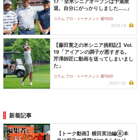
17「全米シニアオープンは予選敗
退。自分にがっかりしました……」
コラム プロ・トーナメント 週刊GD
2025.7.8
【藤田寛之の米シニア挑戦記】Vol.
19「アイアンの調子が悪すぎる。
芹澤師匠に動画を送ってしまいまし
た」
コラム プロ・トーナメント 週刊GD
2025.7.22
新着記事
【トーク動画】横田英治編⑥本