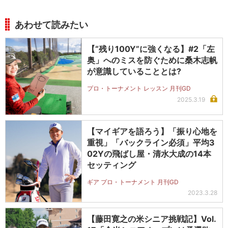
あわせて読みたい
【“残り100Y”に強くなる】#2「左
奥」へのミスを防ぐために桑木志帆
が意識していることとは?
プロ・トーナメント レッスン 月刊GD
2025.3.19
【マイギアを語ろう】「振り心地を
重視」「バックライン必須」平均3
02Yの飛ばし屋・清水大成の14本
セッティング
ギア プロ・トーナメント 月刊GD
2023.3.28
【藤田寛之の米シニア挑戦記】Vol.