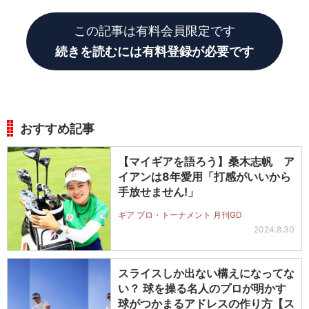
筋力の影響もあるでしょうが、飛ぶ選手が多いです。
この記事は有料会員限定です
続きを読むには有料登録が必要です
おすすめ記事
【マイギアを語ろう】桑木志帆 ア
イアンは8年愛用「打感がいいから
手放せません!」
ギア プロ・トーナメント 月刊GD
2024.8.30
スライスしか出ない構えになってな
い？ 球を操る名人のプロが明かす
球がつかまるアドレスの作り方【ス