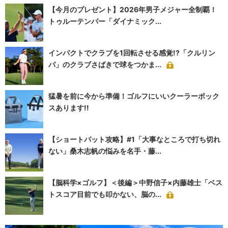
【今月のプレゼント】2026年男子メジャー全制覇！
トゥルーテンパー「ダイナミック...
インパクトでクラブを1回転させる感覚!?「クルリン
パ」のクラブさばきで球をつかま...
猛暑を前に今から準備！ゴルフにいいクーラーボック
スあります!!
【ショートパット攻略】#1「大事なところで打ち切れ
ない」桑木志帆の悩みを名手・藤...
【脳科学×ゴルフ】＜後編＞中野信子×内藤雄士「ベス
トスコア目前でも叩かない、脳の...