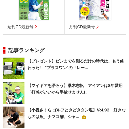
週刊GD最新号
月刊GD最新号
記事ランキング
【プレゼント】ピンまでを測るだけの時代は、もう終
わった! “プラスワン”の「レー...
【マイギアを語ろう】桑木志帆 アイアンは8年愛用
「打感がいいから手放せません!」
【小祝さくら ゴルフときどきタン塩】Vol.92 好きな
ものは魚、ナマコ酢、シャ...