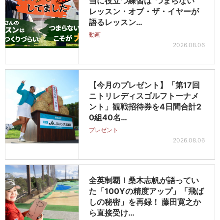
当に役立つ練習は“つまらない”
レッスン・オブ・ザ・イヤーが
語るレッスン…
動画
2026.08.06
【今月のプレゼント】「第17回
ニトリレディスゴルフトーナメ
ント」観戦招待券を4日間合計2
0組40名…
プレゼント
2026.08.06
全英制覇！桑木志帆が語ってい
た「100Yの精度アップ」「飛ば
しの秘密」を再録！ 藤田寛之か
ら直接受け…