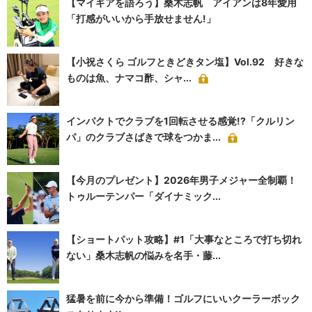
【マイギアを語ろう】桑木志帆 アイアンは8年愛用
「打感がいいから手放せません!」
【小祝さくら ゴルフときどきタン塩】Vol.92 好きな
ものは魚、ナマコ酢、シャ...
インパクトでクラブを1回転させる感覚!?「クルリン
パ」のクラブさばきで球をつかま...
【今月のプレゼント】2026年男子メジャー全制覇！
トゥルーテンパー「ダイナミック...
【ショートパット攻略】#1「大事なところで打ち切れ
ない」桑木志帆の悩みを名手・藤...
猛暑を前に今から準備！ゴルフにいいクーラーボック