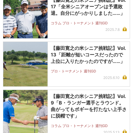
17「全米シニアオープンは予選敗
退。自分にがっかりしました……」
コラム プロ・トーナメント 週刊GD
2025.7.8
【藤田寛之の米シニア挑戦記】Vol.
13「距離が短いコースだったので
上位に入りたかったのですが……」
プロ・トーナメント 週刊GD
2025.6.10
【藤田寛之の米シニア挑戦記】Vol.
9「B・ランガー選手とラウンド。
曲がってもボギーを打たない上手さ
に脱帽です」
コラム プロ・トーナメント 週刊GD
2025.5.13