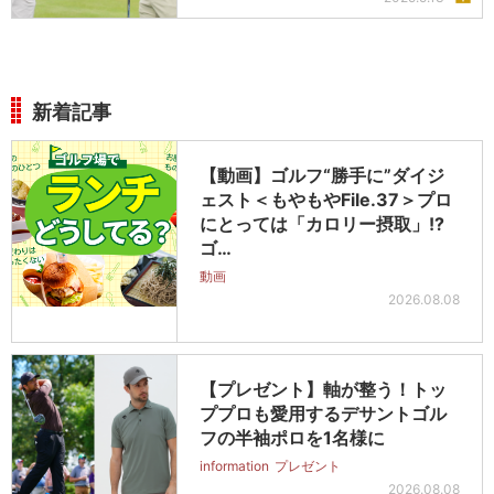
新着記事
【動画】ゴルフ“勝手に”ダイジ
ェスト＜もやもやFile.37＞プロ
にとっては「カロリー摂取」!?
ゴ…
動画
2026.08.08
【プレゼント】軸が整う！トッ
ププロも愛用するデサントゴル
フの半袖ポロを1名様に
information
プレゼント
2026.08.08