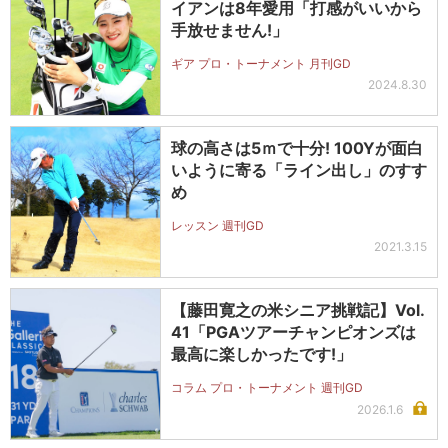
イアンは8年愛用「打感がいいから
手放せません!」
ギア プロ・トーナメント 月刊GD
2024.8.30
球の高さは5ｍで十分! 100Yが面白
いように寄る「ライン出し」のすす
め
レッスン 週刊GD
2021.3.15
【藤田寛之の米シニア挑戦記】Vol.
41「PGAツアーチャンピオンズは
最高に楽しかったです!」
コラム プロ・トーナメント 週刊GD
2026.1.6