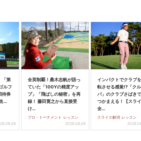
】「第
全英制覇！桑木志帆が語っ
インパクトでクラブを
スゴルフ
ていた「100Yの精度アッ
転させる感覚!?「ク
招待券
プ」「飛ばしの秘密」を再
パ」のクラブさばき
名…
録！ 藤田寛之から直接受
つかまえる！【スラ
け…
全…
プロ・トーナメント
レッスン
スライス解消
レッスン
26.08.06
2026.08.06
2026.0