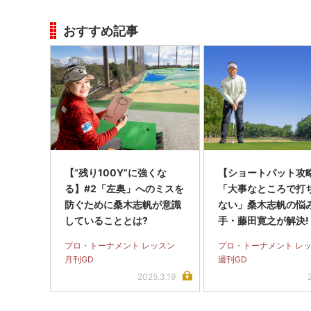
おすすめ記事
【“残り100Y”に強くな
【ショートパット攻略
る】#2「左奥」へのミスを
「大事なところで打
防ぐために桑木志帆が意識
ない」桑木志帆の悩
していることとは?
手・藤田寛之が解決!
プロ・トーナメント レッスン
プロ・トーナメント レ
月刊GD
週刊GD
2025.3.19