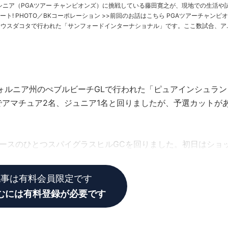
米シニア（PGAツアー チャンピオンズ）に挑戦している藤田寛之が、現地での生活や
ら PGAツアーチャンピオン
サウスダコタで行われた「サンフォードインターナショナル」です。ここ数試合、ア
ましたが、結果……
フォルニア州のぺブルビーチGLで行われた「ピュアインシュラン
アマチュア2名、ジュニア1名と回りましたが、予選カットが
ースのひとつスパイグラスヒルGCを回りました。初日はショ
ー（32位タイ）。
記事は有料会員限定です
むには有料登録が必要です