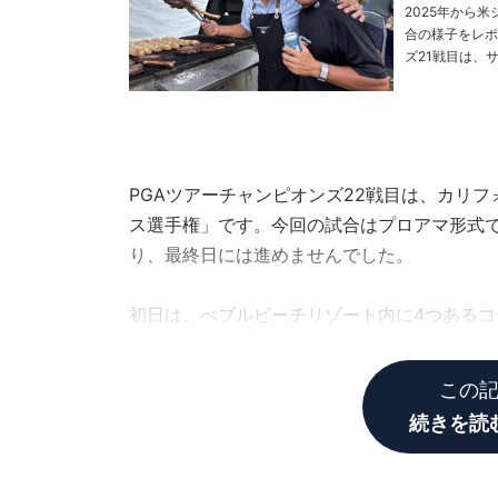
2025年から
合の様子をレポート! PHOTO／BKコーポレーション >>前回のお話はこち
ズ21戦目は、
ダーで回れてい
PGAツアーチャンピオンズ22戦目は、カリ
ス選手権」です。今回の試合はプロアマ形式で
り、最終日には進めませんでした。
初日は、ぺブルビーチリゾート内に4つあるコ
トを修正しながら、なんとか踏ん張り1アンダ
この
続きを読