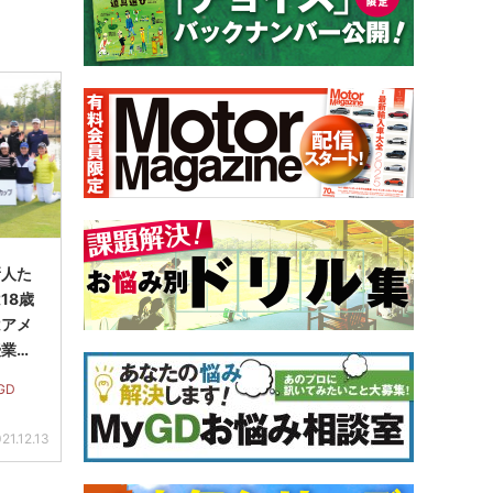
新人た
18歳
はアメ
授業に
GD
21.12.13