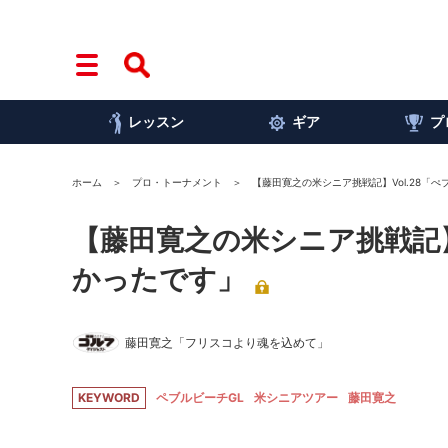
レッスン
ギア
プ
ホーム
プロ・トーナメント
【藤田寛之の米シニア挑戦記】Vol.28「
【藤田寛之の米シニア挑戦記】
かったです」
藤田寛之「フリスコより魂を込めて」
KEYWORD
ペブルビーチGL
米シニアツアー
藤田寛之