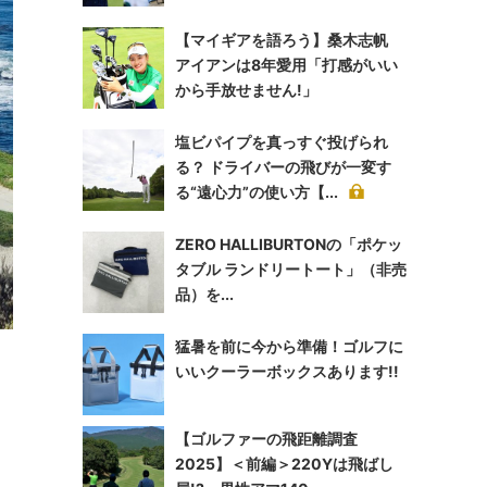
【マイギアを語ろう】桑木志帆
アイアンは8年愛用「打感がいい
から手放せません!」
塩ビパイプを真っすぐ投げられ
る？ ドライバーの飛びが一変す
る“遠心力”の使い方【...
ZERO HALLIBURTONの「ポケッ
タブル ランドリートート」（非売
品）を...
猛暑を前に今から準備！ゴルフに
いいクーラーボックスあります!!
ま
【ゴルファーの飛距離調査
2025】＜前編＞220Yは飛ばし