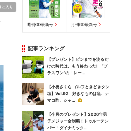
気に入り
子
週刊GD最新号
月刊GD最新号
記事ランキング
【プレゼント】ピンまでを測るだ
けの時代は、もう終わった! “プ
ラスワン”の「レー...
【小祝さくら ゴルフときどきタン
塩】Vol.92 好きなものは魚、ナ
マコ酢、シャ...
【今月のプレゼント】2026年男
子メジャー全制覇！トゥルーテン
パー「ダイナミック...