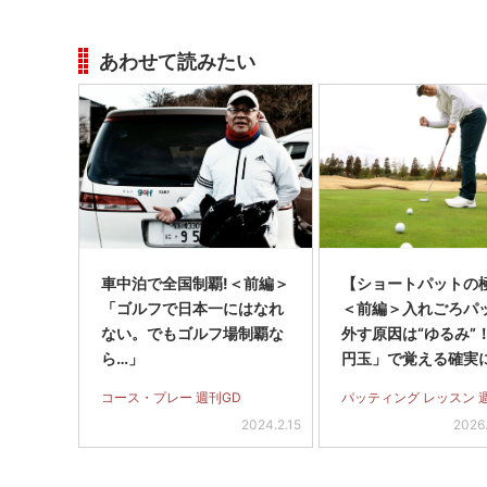
あわせて読みたい
車中泊で全国制覇!＜前編＞
【ショートパットの
「ゴルフで日本一にはなれ
＜前編＞入れごろパ
ない。でもゴルフ場制覇な
外す原因は“ゆるみ”
ら…」
円玉」で覚える確実
るストローク
コース・プレー 週刊GD
パッティング レッスン 
2024.2.15
2026