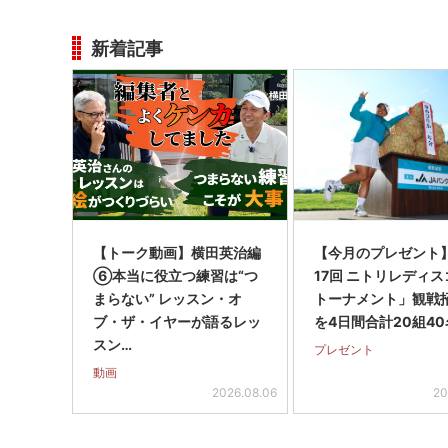
新着記事
【トーク動画】横田英治編
【今月のプレゼント
⑥本当に役立つ練習は“つ
17回 ニトリレディ
まらない” レッスン・オ
トーナメント」観戦
ブ・ザ・イヤーが語るレッ
を4日間合計20組40
スン…
プレゼント
動画
2026.08.06
20