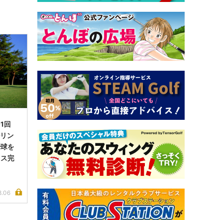
1回
ルリン
で球を
イス完
8.06