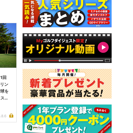
1回
ルリン
で球を
イス完
.8.6