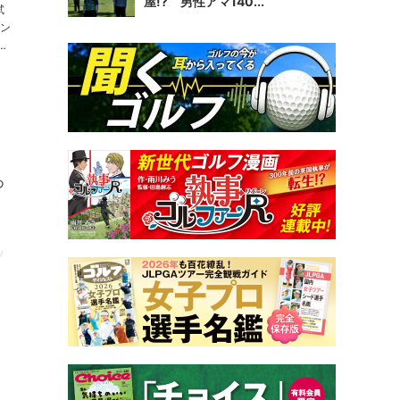
屋!? 男性アマ140...
試
ン
あ
ッ