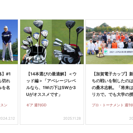
】#1
【14本選びの最適解】＜ウ
【加賀電子カップ】
ち切れ
ッド編＞「アベレージレベ
ちの戦いを制したのは
みを名
ルなら、1Wの下は5Wか3
の桑木志帆。「将来
Uがオススメです」
リカで。でも大学の
も出たい」
ッスン
ギア 週刊GD
プロ・トーナメント 週刊
2024.2.12
2025.11.28
20