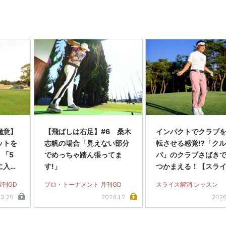
極意】
【飛ばしは右足】#6 桑木
インパクトでクラブを
ットを
志帆の場合「見えない部分
転させる感覚!?「ク
！「5
でめっちゃ踏ん張ってま
パ」のクラブさばき
に入れ
す!」
つかまえる！【スラ
全撲滅】＜後編＞
週刊GD
プロ・トーナメント 月刊GD
スライス解消 レッスン
.3.26
2024.1.2
2026