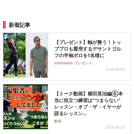
新着記事
【プレゼント】軸が整う！トッ
ププロも愛用するデサントゴル
フの半袖ポロを1名様に
information
プレゼント
2026.08.08
【トーク動画】横田英治編⑥本
当に役立つ練習は“つまらない”
レッスン・オブ・ザ・イヤーが
語るレッスン…
動画
2026.08.06