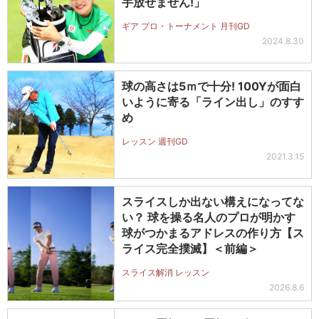
手放せません!」
ギア プロ・トーナメント 月刊GD
2024.8.30
球の高さは5ｍで十分! 100Yが面白
いように寄る「ライン出し」のすす
め
レッスン 週刊GD
2021.3.15
スライスしか出ない構えになってな
い？ 球を操る名人のプロが明かす
球がつかまるアドレスの作り方【ス
ライス完全撲滅】＜前編＞
スライス解消 レッスン
2026.8.6