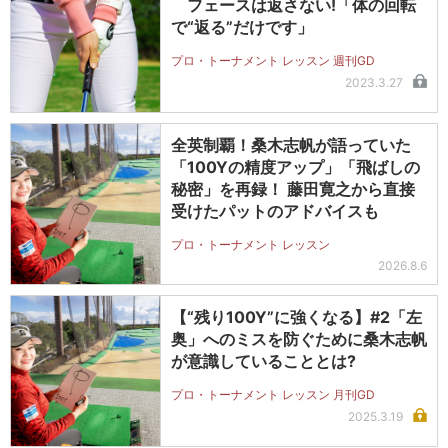
フェースは返さない!「体の回転
で“返る”だけです」
プロ・トーナメント レッスン 週刊GD
2023.3.27
全英制覇！桑木志帆が語っていた
「100Yの精度アップ」「飛ばしの
秘密」を再録！ 藤田寛之から直接
受けたパットのアドバイスも
プロ・トーナメント レッスン
2026.8.6
【“残り100Y”に強くなる】#2「左
奥」へのミスを防ぐために桑木志帆
が意識していることとは?
プロ・トーナメント レッスン 月刊GD
2025.3.19