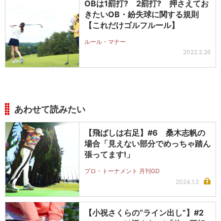
OBは1罰打? 2罰打? 押さえてお
きたいOB・紛失球に関する規則
【これだけゴルフルール】
ルール・マナー
2022.2.26
あわせて読みたい
【飛ばしは右足】#6 桑木志帆の
場合「見えない部分でめっちゃ踏ん
張ってます!」
プロ・トーナメント 月刊GD
2024.1.2
【小祝さくらの“ライン出し”】#2