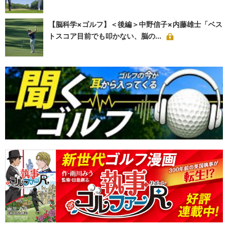
【脳科学×ゴルフ】＜後編＞中野信子×内藤雄士「ベス
トスコア目前でも叩かない、脳の...