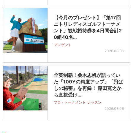
【今月のプレゼント】「第17回
ニトリレディスゴルフトーナメ
ント」観戦招待券を4日間合計2
0組40名…
プレゼント
2026.08.06
全英制覇！桑木志帆が語ってい
た「100Yの精度アップ」「飛ば
しの秘密」を再録！ 藤田寛之か
ら直接受け…
プロ・トーナメント
レッスン
2026.08.06