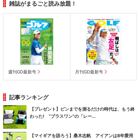
雑誌がまるごと読み放題！
週刊GD最新号
月刊GD最新号
記事ランキング
【プレゼント】ピンまでを測るだけの時代は、もう終
わった! “プラスワン”の「レー...
【マイギアを語ろう】桑木志帆 アイアンは8年愛用