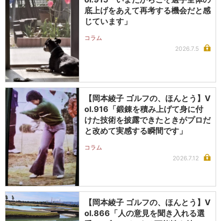
底上げをあえて再考する機会だと感
じています」
コラム
2026.7.5
【岡本綾子 ゴルフの、ほんとう】V
ol.916「鍛錬を積み上げて身に付
けた技術を披露できたときがプロだ
と改めて実感する瞬間です」
コラム
2026.7.12
【岡本綾子 ゴルフの、ほんとう】V
ol.866「人の意見を聞き入れる選