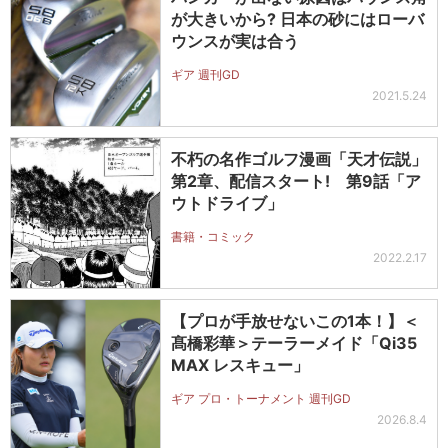
が大きいから? 日本の砂にはローバ
ウンスが実は合う
ギア 週刊GD
2021.5.24
不朽の名作ゴルフ漫画「天才伝説」
第2章、配信スタート! 第9話「ア
ウトドライブ」
書籍・コミック
2022.2.17
【プロが手放せないこの1本！】＜
髙橋彩華＞テーラーメイド「Qi35
MAX レスキュー」
ギア プロ・トーナメント 週刊GD
2026.8.4