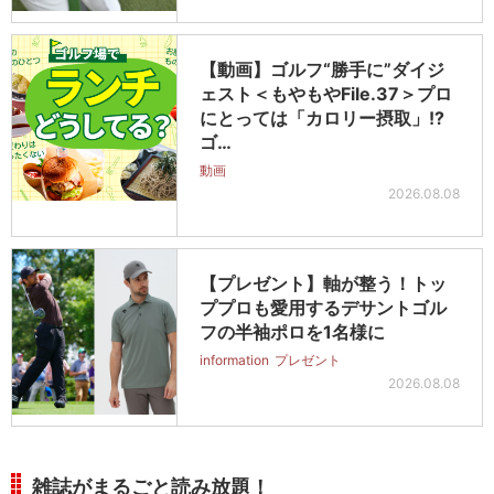
【動画】ゴルフ“勝手に”ダイジ
ェスト＜もやもやFile.37＞プロ
にとっては「カロリー摂取」!?
ゴ…
動画
2026.08.08
【プレゼント】軸が整う！トッ
ププロも愛用するデサントゴル
フの半袖ポロを1名様に
information
プレゼント
2026.08.08
雑誌がまるごと読み放題！