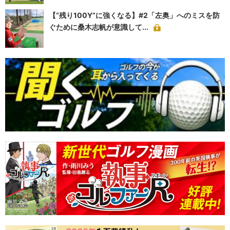
【“残り100Y”に強くなる】#2「左奥」へのミスを防
ぐために桑木志帆が意識して...