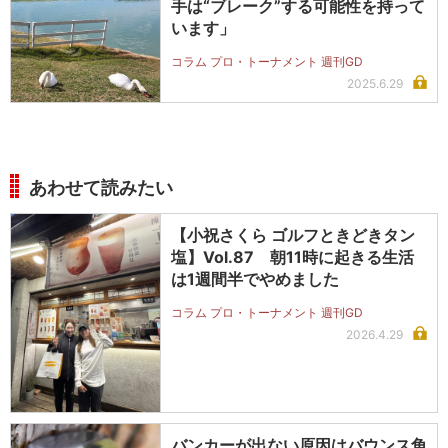
手は“ブレーク”する可能性を持って
います」
コラム プロ・トーナメント 週刊GD
2025.6.29
あわせて読みたい
【小祝さくら ゴルフときどきタン
塩】Vol.87 朝11時に起きる生活
は1週間半でやめました
コラム プロ・トーナメント 週刊GD
2026.4.29
バンカーが出ない原因はバウンス角