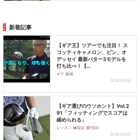
新着記事
【ギア王】ツアーでも注目！ ス
コッティキャメロン、ピン、オ
デッセイ 最新パター3モデルを
打ち比べ！【…
ギア
動画
2026.08.09
【ギア選びのウソホント】Vol.2
91「フィッティングでスコアは
縮められる」
レッスン
練習法
週刊GD
2026.08.09