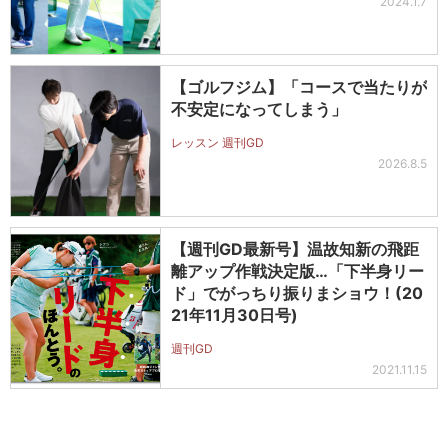
2024.1.7
【ゴルフジム】「コースで当たりが
不安定になってしまう」
レッスン 週刊GD
2026.8.5
【週刊GD最新号】温故知新の飛距
離アップ作戦決定版…「下半身リー
ド」でがっちり振りまショウ！(20
21年11月30日号)
週刊GD
2021.11.15