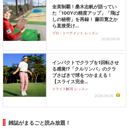
全英制覇！桑木志帆が語ってい
た「100Yの精度アップ」「飛ば
しの秘密」を再録！ 藤田寛之か
ら直接受け…
プロ・トーナメント
レッスン
2026.08.06
インパクトでクラブを1回転させ
る感覚!?「クルリンパ」のクラ
ブさばきで球をつかまえる！
【スライス完全…
スライス解消
レッスン
2026.08.06
雑誌がまるごと読み放題！