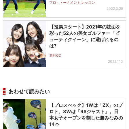
プロ・トーナメント レッスン
2022.3.25
【投票スタート】2021年の誌面を
彩った52人の美女ゴルファー「ビ
ューティクイーン」に選ばれるの
は?
週刊GD
2022.1.10
あわせて読みたい
【プロスぺック】1Wは「ZX」のプ
ロト、3Wは「RSジャスト」。日
本女子オープンを制した勝みなみの
14本