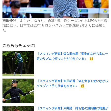
吉田優利
よしだ・ゆうり。通算4勝。昨シーズンからLPGAを主戦
場に戦う。日本では23年サロンパスカップ以来約2年ぶりに優勝し
た
こちらもチェック!
【スウィング研究】佐久間朱莉「変則的ながら常に一
定のリズムで打つことができている」
【スウィング研究】安田祐香「体を大きく使いながら
クラブに上手く仕事をさせる」
【スウィング研究】穴井詩「持ち前の飛距離に精度が