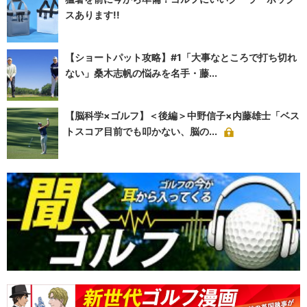
スあります!!
【ショートパット攻略】#1「大事なところで打ち切れ
ない」桑木志帆の悩みを名手・藤...
【脳科学×ゴルフ】＜後編＞中野信子×内藤雄士「ベス
トスコア目前でも叩かない、脳の...