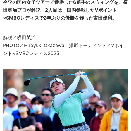
今季の国内女子ツアーで優勝した6選手のスウィングを、横
田英治プロが解説。
2人目は、国内参戦した
Vポイント
×SMBCレディス
で2年ぶりの優勝を飾った
吉田優利。
解説／横田英治
PHOTO／Hiroyuki Okazawa 撮影トーナメント／Vポイ
ント×SMBCレディス2025