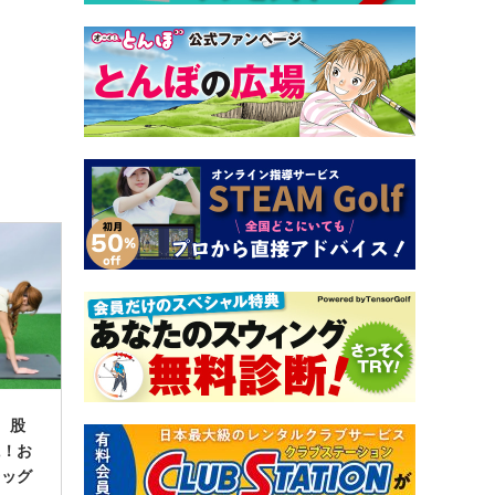
7 股
に！お
レッグ