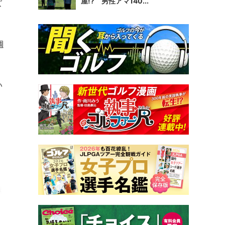
屋!? 男性アマ140...
ズ
週
い