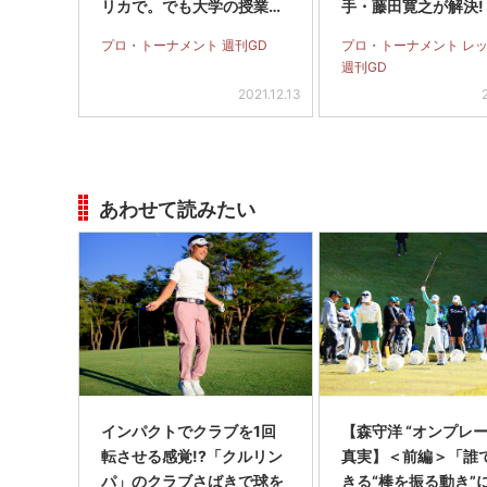
リカで。でも大学の授業に
手・藤田寛之が解決!
も出たい」
プロ・トーナメント 週刊GD
プロ・トーナメント レ
週刊GD
2021.12.13
あわせて読みたい
インパクトでクラブを1回
【森守洋 “オンプレー
転させる感覚!?「クルリン
真実】＜前編＞「誰
パ」のクラブさばきで球を
きる“棒を振る動き”