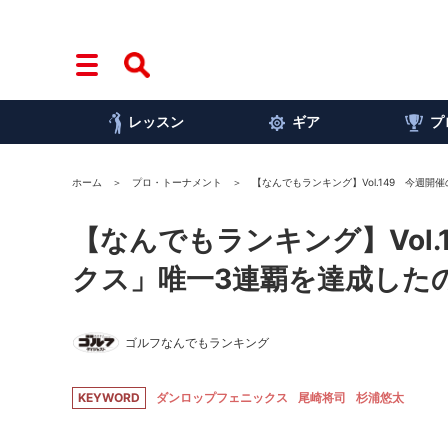
レッスン
ギア
プ
ホーム
プロ・トーナメント
【なんでもランキング】Vol.149 今週
【なんでもランキング】Vol
クス」唯一3連覇を達成した
ゴルフなんでもランキング
KEYWORD
ダンロップフェニックス
尾崎将司
杉浦悠太