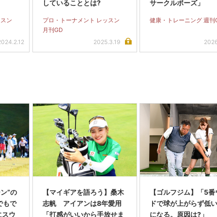
していることとは?
サークルポーズ」
ッスン
プロ・トーナメント レッスン
健康・トレーニング 週刊
月刊GD
2024.2.12
2025.3.19
2026
ン”の
【マイギアを語ろう】桑木
【ゴルフジム】「5番
でもで
志帆 アイアンは8年愛用
ドで球が上がらず低
にスウ
「打感がいいから手放せま
になる。原因は?」