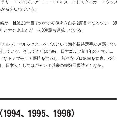
、ラリー・マイズ、アーニー・エルス、そしてタイガー・ウッ
ちが名を連ねている。
尾崎が、挑戦20年目での大会初優勝を自身2度目となるツアー3
96年と大会史上ただ一人3連覇も達成している。
ドナルド、ブルックス・ケプカという海外招待選手が連覇して
が制している。そして昨年は当時、日大ゴルフ部4年のアマチュ
目となるアマチュア優勝を達成し、試合後プロ転向を宣言。今年
目、日本人としてはジャンボ以来の複数回優勝者となる。