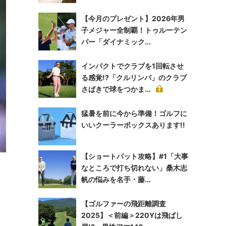
【今月のプレゼント】2026年男
子メジャー全制覇！トゥルーテン
パー「ダイナミック...
インパクトでクラブを1回転させ
る感覚!?「クルリンパ」のクラブ
さばきで球をつかま...
猛暑を前に今から準備！ゴルフに
いいクーラーボックスあります!!
【ショートパット攻略】#1「大事
なところで打ち切れない」桑木志
帆の悩みを名手・藤...
う
【ゴルファーの飛距離調査
2025】＜前編＞220Yは飛ばし