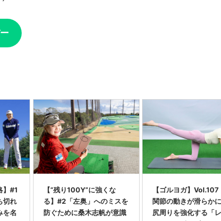
ー
】#1
【“残り100Y”に強くな
【ゴルヨガ】Vol.10
ち切れ
る】#2「左奥」へのミスを
関節の動きが滑らか
みを名
防ぐために桑木志帆が意識
尻周りを強化する「