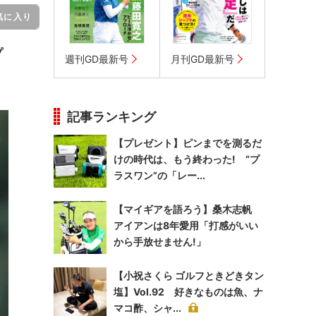
気に入り
プ
週刊GD最新号
月刊GD最新号
記事ランキング
【プレゼント】ピンまでを測るだ
けの時代は、もう終わった! “プ
ラスワン”の「レー...
【マイギアを語ろう】桑木志帆
アイアンは8年愛用「打感がいい
から手放せません!」
【小祝さくら ゴルフときどきタン
塩】Vol.92 好きなものは魚、ナ
マコ酢、シャ...