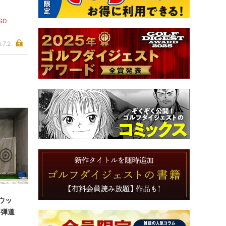
GD
.7.2
ウッ
い弾道