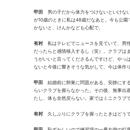
甲田
男の子だから体力をつけないといけない
が10歳のときに私は48歳だなあと。今も公
かないと、けんかなども心配で。
有村
私はテレビでニュースを見ていて、男性
だったらと感情移入するし（笑）。クラブは
うがいいと言ってくださるんですけど、やっ
ないと今後に響きそうな気がして、今は体作
甲田
結婚前に卵巣に問題がある、安静にす
らいクラブを握らなかった。その後、無事出
たし、体も全然戻らない。家ではミニクラブ
有村
久しぶりにクラブを握ったときはどうで
甲田
恥ずかしいので練習場の一番右側の打席