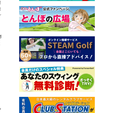
腹
輩
グ
考
と
し
や