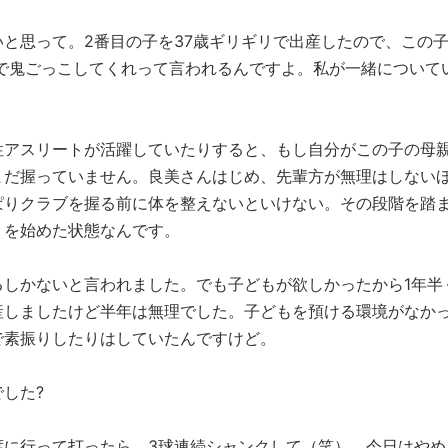
と思って。2番目の子を37歳ギリギリで出産したので、この
園で鬼ごっこしてくれって言われるんですよ。私が一緒について
アスリートが活躍していたりすると、もし自分がこの子の母
まだ握っていません。良美さんはじめ、先輩方が無理はしない
ぱりクラブを握る前に体を整えないといけない。その段階を踏
りを始めた状態なんです。
るしかないと言われました。でも子どもが欲しかったから1年半
産しましたけど半年は無理でした。子どもを預ける環境がなか
で素振りしたりはしていたんですけど。
した?
に行って打ったら、3球連続シャンクして（笑）。今日はやめ