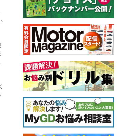
子
い
親
ほ
ま
く
っ