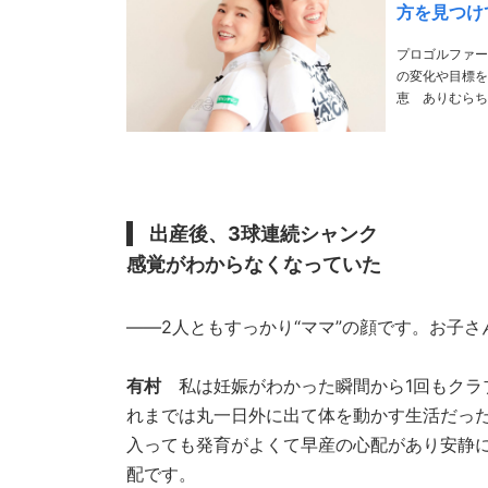
方を見つけ
プロゴルファー
の変化や目標を語ってもらった。 THANKS／取手国
恵 ありむらち
勝利を重ねアメ
出産後、3球連続シャンク
感覚がわからなくなっていた
――2人ともすっかり“ママ”の顔です。お子
有村
私は妊娠がわかった瞬間から1回もクラ
れまでは丸一日外に出て体を動かす生活だっ
入っても発育がよくて早産の心配があり安静
配です。