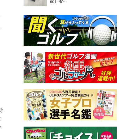
品）を...
生
、
そ
に
心