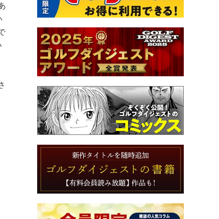
あ
い
で
い
さ