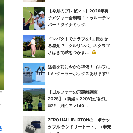
【今月のプレゼント】2026年男
子メジャー全制覇！トゥルーテン
パー「ダイナミック...
インパクトでクラブを1回転させ
る感覚!?「クルリンパ」のクラブ
さばきで球をつかま...
猛暑を前に今から準備！ゴルフに
いいクーラーボックスあります!!
【ゴルファーの飛距離調査
ア
2025】＜前編＞220Yは飛ばし
ー
屋!? 男性アマ140...
ZERO HALLIBURTONの「ポケッ
タブル ランドリートート」（非売
き