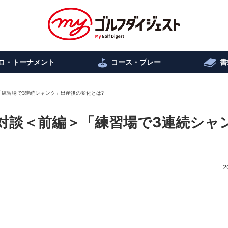
ロ・トーナメント
コース・プレー
書
「練習場で3連続シャンク」出産後の変化とは?
ロ対談＜前編＞「練習場で3連続シャ
2