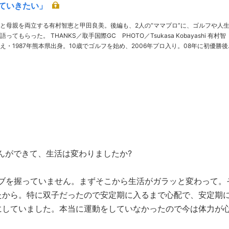
ていきたい」
と母親を両立する有村智恵と甲田良美。後編も、2人の“ママプロ”に、ゴルフや人
際GC PHOTO／Tsukasa Kobayashi 有村智
え・1987年熊本県出身。10歳でゴルフを始め、2006年プロ入り。08年に初優勝後
リカツアーにも挑戦。日本ツアー14勝のキュートなアスリート……
さんができて、生活は変わりましたか?
ブを握っていません。まずそこから生活がガラッと変わって。
たから。特に双子だったので安定期に入るまで心配で、安定期
にしていました。本当に運動をしていなかったので今は体力が