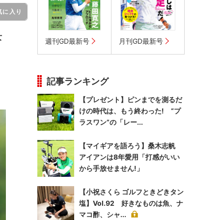
気に入り
女
週刊GD最新号
月刊GD最新号
記事ランキング
【プレゼント】ピンまでを測るだ
けの時代は、もう終わった! “プ
ラスワン”の「レー...
【マイギアを語ろう】桑木志帆
アイアンは8年愛用「打感がいい
から手放せません!」
【小祝さくら ゴルフときどきタン
塩】Vol.92 好きなものは魚、ナ
マコ酢、シャ...