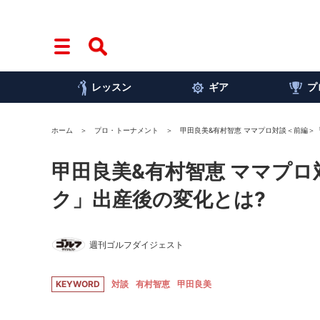
レッスン
ギア
プ
ホーム
プロ・トーナメント
甲田良美&有村智恵 ママプロ対談＜前編＞
甲田良美&有村智恵 ママプ
ク」出産後の変化とは?
週刊ゴルフダイジェスト
KEYWORD
対談
有村智恵
甲田良美