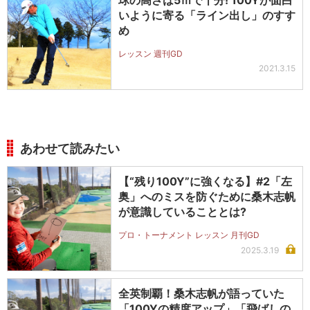
球の高さは5ｍで十分! 100Yが面白
いように寄る「ライン出し」のすす
め
レッスン 週刊GD
2021.3.15
あわせて読みたい
【“残り100Y”に強くなる】#2「左
奥」へのミスを防ぐために桑木志帆
が意識していることとは?
プロ・トーナメント レッスン 月刊GD
2025.3.19
全英制覇！桑木志帆が語っていた
「100Yの精度アップ」「飛ばしの