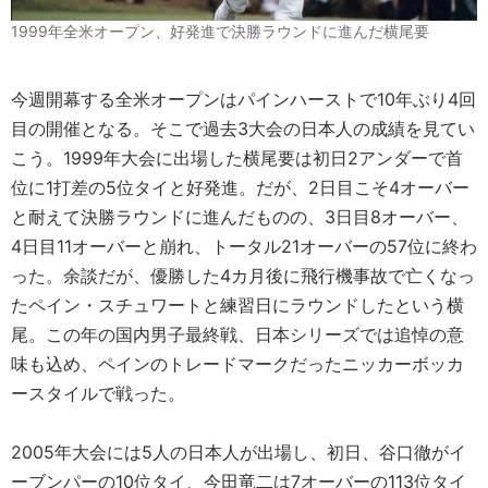
1999年全米オープン、好発進で決勝ラウンドに進んだ横尾要
今週開幕する全米オープンはパインハーストで10年ぶり4回
目の開催となる。そこで過去3大会の日本人の成績を見てい
こう。1999年大会に出場した横尾要は初日2アンダーで首
位に1打差の5位タイと好発進。だが、2日目こそ4オーバー
と耐えて決勝ラウンドに進んだものの、3日目8オーバー、
4日目11オーバーと崩れ、トータル21オーバーの57位に終わ
った。余談だが、優勝した4カ月後に飛行機事故で亡くなっ
たペイン・スチュワートと練習日にラウンドしたという横
尾。この年の国内男子最終戦、日本シリーズでは追悼の意
味も込め、ペインのトレードマークだったニッカーボッカ
ースタイルで戦った。
2005年大会には5人の日本人が出場し、初日、谷口徹がイ
ーブンパーの10位タイ、今田竜二は7オーバーの113位タイ