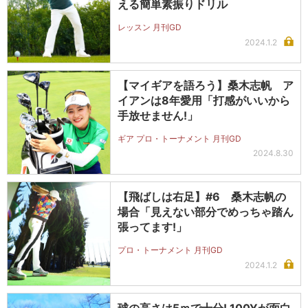
える簡単素振りドリル
レッスン 月刊GD
2024.1.2
【マイギアを語ろう】桑木志帆 ア
イアンは8年愛用「打感がいいから
手放せません!」
ギア プロ・トーナメント 月刊GD
2024.8.30
【飛ばしは右足】#6 桑木志帆の
場合「見えない部分でめっちゃ踏ん
張ってます!」
プロ・トーナメント 月刊GD
2024.1.2