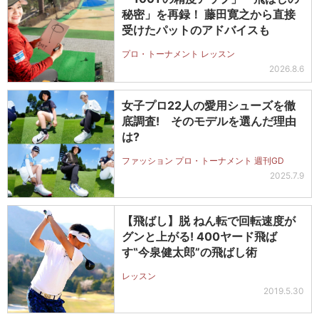
秘密」を再録！ 藤田寛之から直接
受けたパットのアドバイスも
プロ・トーナメント レッスン
2026.8.6
女子プロ22人の愛用シューズを徹
底調査! そのモデルを選んだ理由
は?
ファッション プロ・トーナメント 週刊GD
2025.7.9
【飛ばし】脱 ねん転で回転速度が
グンと上がる! 400ヤード飛ば
す‟今泉健太郎”の飛ばし術
レッスン
2019.5.30