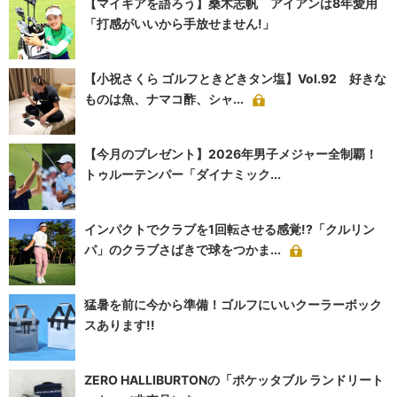
【マイギアを語ろう】桑木志帆 アイアンは8年愛用
「打感がいいから手放せません!」
【小祝さくら ゴルフときどきタン塩】Vol.92 好きな
ものは魚、ナマコ酢、シャ...
【今月のプレゼント】2026年男子メジャー全制覇！
トゥルーテンパー「ダイナミック...
インパクトでクラブを1回転させる感覚!?「クルリン
パ」のクラブさばきで球をつかま...
猛暑を前に今から準備！ゴルフにいいクーラーボック
スあります!!
ZERO HALLIBURTONの「ポケッタブル ランドリート