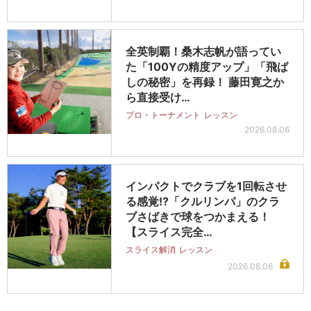
全英制覇！桑木志帆が語ってい
た「100Yの精度アップ」「飛ば
しの秘密」を再録！ 藤田寛之か
ら直接受け…
プロ・トーナメント
レッスン
2026.08.06
インパクトでクラブを1回転させ
る感覚!?「クルリンパ」のクラ
ブさばきで球をつかまえる！
【スライス完全…
スライス解消
レッスン
2026.08.06