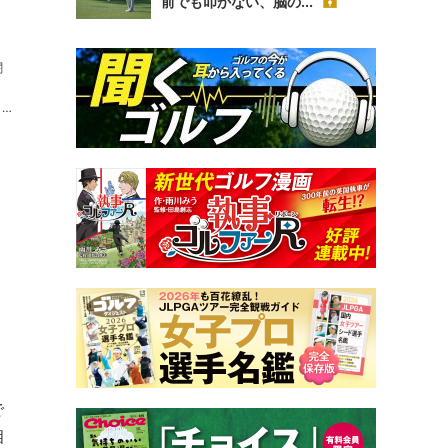
、
前でも叩かない、脳の...
闇
で
相