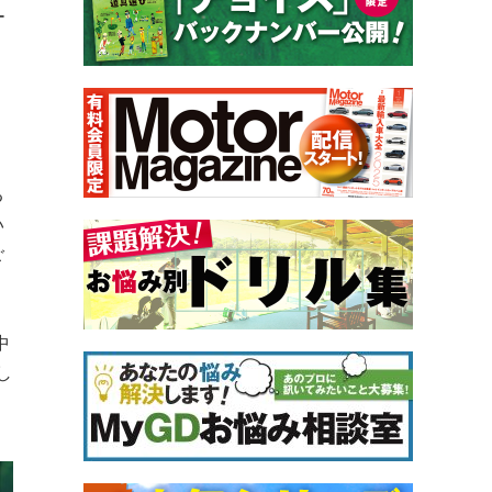
ー
る
い
ご
中
し