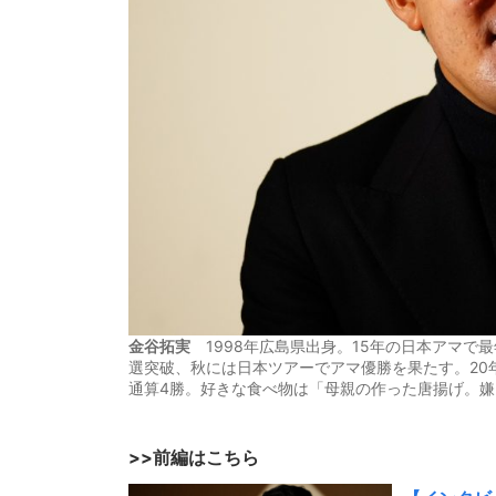
金谷拓実
1998年広島県出身。15年の日本アマで
選突破、秋には日本ツアーでアマ優勝を果たす。20
通算4勝。好きな食べ物は「母親の作った唐揚げ。
>>前編はこちら