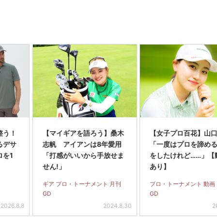
整う！
【マイギアを語ろう】桑木
【女子プロ百花】山
るデサ
志帆 アイアンは8年愛用
「一度はプロを諦め
ロを1
「打感がいいから手放せま
をしたけれど……」【
せん!」
あり】
ギア プロ・トーナメント 月刊
プロ・トーナメント 動画
GD
GD
2026.8.8
2024.8.30
2