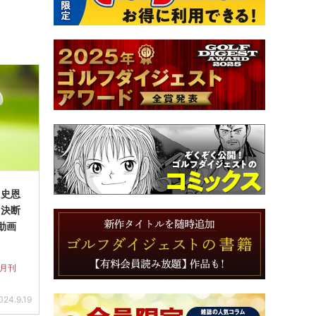
口史恩
る決断
動画
 月刊
024.9.19