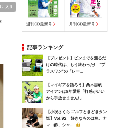
気に入り
2
週刊GD最新号
月刊GD最新号
記事ランキング
【プレゼント】ピンまでを測るだ
けの時代は、もう終わった! “プ
ラスワン”の「レー...
【マイギアを語ろう】桑木志帆
アイアンは8年愛用「打感がいい
から手放せません!」
【小祝さくら ゴルフときどきタン
塩】Vol.92 好きなものは魚、ナ
マコ酢、シャ...