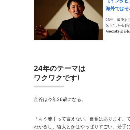
【インタビ
海外ではそ
23年、最後ま
落ち”した金谷が、2
Anezaki 金谷拓実 1998年広島県出身。15年の日本アマで最年少優勝。18年にアジアパシフィック
アマを制し19
24年のテーマは
ワクワクです!
金谷は今年26歳になる。
「もう若手って言えない。自覚はあります。
わかるし、啓太とかはやっぱりすごい。若手