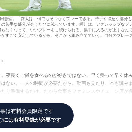
平田憲聖。「啓太は、何でもそつなくプレーできる。苦手や得意な部分も
その苦手な部分が会うたびに減っています。蟬川は、アグレッシブなプ
何もなくなって、いいプレーをし続けられる。集中に入るのが上手なん
ーがすごく安定しているから、そこから組み立てていく。自分のプレー
う。
よ。夜長くご飯を食べるのが好きではない。早く帰って早く休
ではない。一人の時間が必要だから。動画も見たり、本も読み
いたり準備するだけ。だから食事もファミレスやチェーン店が
か。朝はクラブハウスか牛丼チェーンなどで済ませます」
記事は有料会員限定です
むには有料登録が必要です