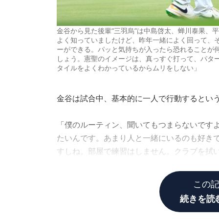
金谷から見た後輩“三羽烏”は中島啓太、蝉川泰果、
よく知っていましたけど、昨年一緒によく回って、
ーができる。パッと気持ちが入ったら恐れることが
しょう。憲聖のイメージは、真っすぐ打って、パタ
タイルをよくわかっているからムリをしない」
金谷は試合中、基本的に一人で行動するとい
「僕のルーティン、聞いてもつまらないです
たいんです。あまり人と一緒にいるのも好き
すしね。部屋で練習はしません。クラブを拭
くなる。選手と食べるとしても月火のどちら
この
続きを読