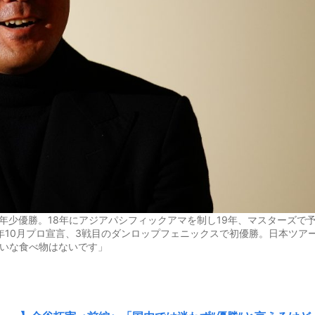
最年少優勝。18年にアジアパシフィックアマを制し19年、マスターズで
年10月プロ宣言、3戦目のダンロップフェニックスで初優勝。日本ツア
嫌いな食べ物はないです」