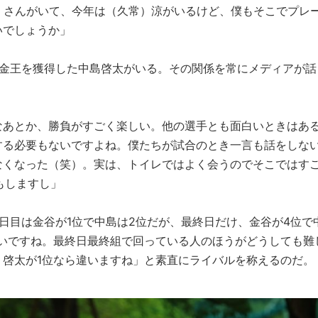
）さんがいて、今年は（久常）涼がいるけど、僕もそこでプレ
いでしょうか」
賞金王を獲得した中島啓太がいる。その関係を常にメディアが話
なあとか、勝負がすごく楽しい。他の選手とも面白いときはあ
する必要もないですよね。僕たちが試合のとき一言も話をしな
なくなった（笑）。実は、トイレではよく会うのでそこではす
もしますし」
日目は金谷が1位で中島は2位だが、最終日だけ、金谷が4位で
ごいですね。最終日最終組で回っている人のほうがどうしても難
、啓太が1位なら違いますね」と素直にライバルを称えるのだ。