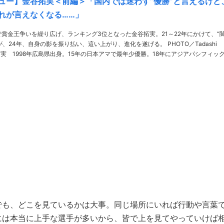
ュー】金谷拓実＜前編＞「国内では迷わず”優勝”と言えるけど
れが言えなくなる……」
で賞金王争いを繰り広げ、ランキング3位となった金谷拓実。21～22年にかけて、“
4年、自身の影を振り払い、這い上がり、進化を遂げる。 PHOTO／Tadashi
年、マスターズで予選突破、秋には日本ツアーでアマ優勝を果たす。……
でも、どこを見ているかは大事。同じ場所にいれば行動や言葉
には本当に上手な選手が多いから、皆で上を見てやっていけば