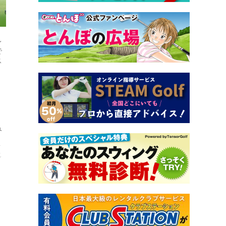
レ
で
ス
み
ま
多