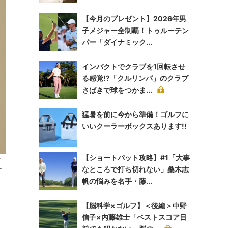
【今月のプレゼント】2026年男
子メジャー全制覇！トゥルーテン
パー「ダイナミック...
インパクトでクラブを1回転させ
る感覚!?「クルリンパ」のクラブ
さばきで球をつかま...
猛暑を前に今から準備！ゴルフに
いいクーラーボックスあります!!
【ショートパット攻略】#1「大事
予
ー
なところで打ち切れない」桑木志
帆の悩みを名手・藤...
【脳科学×ゴルフ】＜後編＞中野
信子×内藤雄士「ベストスコア目