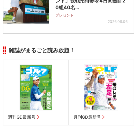
ント」観戦招待券を4日間合計2
0組40名…
プレゼント
2026.08.06
雑誌がまるごと読み放題！
週刊GD最新号
月刊GD最新号