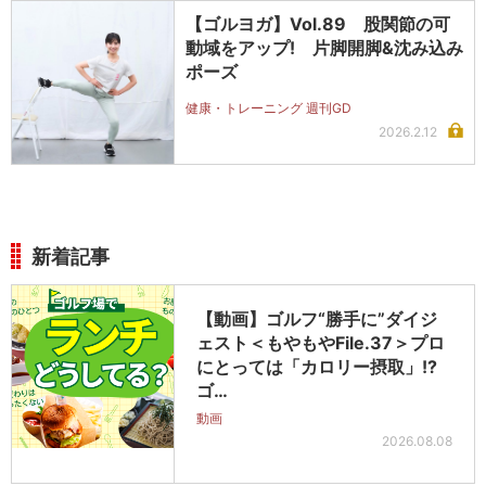
【ゴルヨガ】Vol.89 股関節の可
動域をアップ! 片脚開脚&沈み込み
ポーズ
健康・トレーニング 週刊GD
2026.2.12
新着記事
【動画】ゴルフ“勝手に”ダイジ
ェスト＜もやもやFile.37＞プロ
にとっては「カロリー摂取」!?
ゴ…
動画
2026.08.08