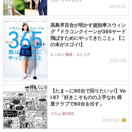
プロ・トーナメント
2021.6.30
高島早百合が明かす超効率スウィン
グ『ドラコンクイーンが365ヤード
飛ばすためにやってきたこと』【こ
の本がスゴイ!】
レッスン 書籍・コミック
2023.1.28
【たま～に80台で回りたいッ!】Vo
l.67「好きこそものの上手なれ 得
意クラブで80台を出す」
コラム 週刊GD
2026.7.26