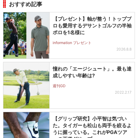
おすすめ記事
【プレゼント】軸が整う！トッププ
ロも愛用するデサントゴルフの半袖
ポロを1名様に
information プレゼント
2026.8.8
憧れの「エージシュート」。最も達
成しやすい年齢は?
週刊GD
2022.2.17
【グリップ研究】小平智は気づい
た。タイガーも松山も両手を絞るよ
うに握っている。これがPGAツア