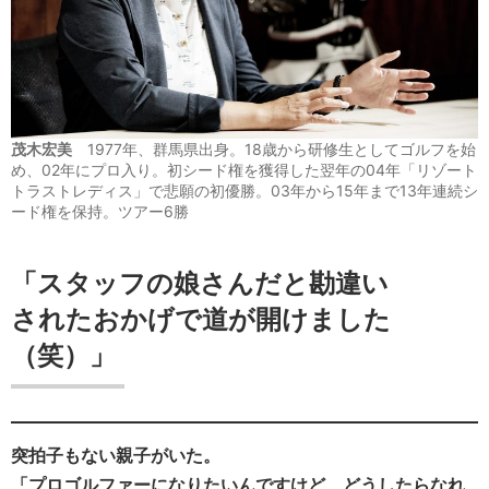
茂木宏美
1977年、群馬県出身。18歳から研修生としてゴルフを始
め、02年にプロ入り。初シード権を獲得した翌年の04年「リゾート
トラストレディス」で悲願の初優勝。03年から15年まで13年連続シ
ード権を保持。ツアー6勝
「スタッフの娘さんだと勘違い
されたおかげで道が開けました
（笑）」
突拍子もない親子がいた。
「プロゴルファーになりたいんですけど、どうしたらなれ