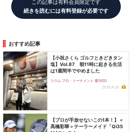
この記事は有料会員限定です
続きを読むには有料登録が必要です
おすすめ記事
【小祝さくら ゴルフときどきタン
塩】Vol.87 朝11時に起きる生活
は1週間半でやめました
コラム プロ・トーナメント 週刊GD
2026.4.29
【プロが手放せないこの1本！】＜
髙橋彩華＞テーラーメイド「Qi35