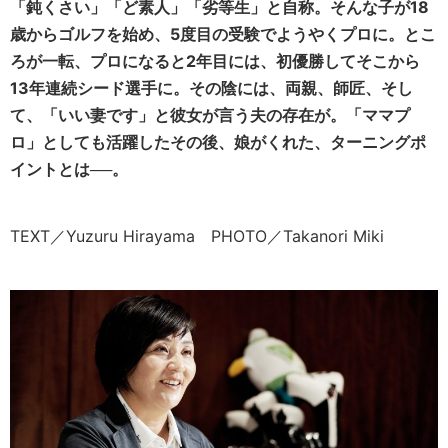
「鈍くさい」「ど素人」「劣等生」と自称。そんな子が18
歳からゴルフを始め、5度目の受験でようやくプロに。とこ
ろが一転、プロになると2年目には、初優勝してそこから
13年連続シード選手に。その陰には、両親、師匠、そし
て、「いい妻です」と彼女が言う夫の存在が。「ママプ
ロ」としても活躍したその後、娘がくれた、ターニングポ
イントとは──。
TEXT／Yuzuru Hirayama PHOTO／Takanori Miki