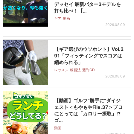
デッセイ 最新パター3モデルを
打ち比べ！【…
ギア
動画
2026.08.09
【ギア選びのウソホント】Vol.2
91「フィッティングでスコアは
縮められる」
レッスン
練習法
週刊GD
2026.08.09
【動画】ゴルフ“勝手に”ダイジ
ェスト＜もやもやFile.37＞プロ
にとっては「カロリー摂取」!?
ゴ…
動画