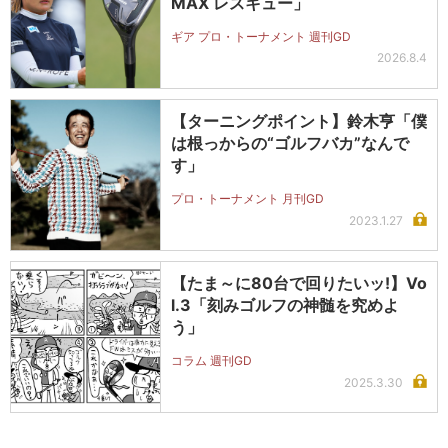
MAX レスキュー」
ギア プロ・トーナメント 週刊GD
2026.8.4
【ターニングポイント】鈴木亨「僕
は根っからの“ゴルフバカ”なんで
す」
プロ・トーナメント 月刊GD
2023.1.27
【たま～に80台で回りたいッ!】Vo
l.3「刻みゴルフの神髄を究めよ
う」
コラム 週刊GD
2025.3.30