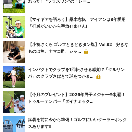
わった! “プラスワン”の「レー...
【マイギアを語ろう】桑木志帆 アイアンは8年愛用
「打感がいいから手放せません!」
【小祝さくら ゴルフときどきタン塩】Vol.92 好きな
ものは魚、ナマコ酢、シャ...
インパクトでクラブを1回転させる感覚!?「クルリン
パ」のクラブさばきで球をつかま...
【今月のプレゼント】2026年男子メジャー全制覇！
トゥルーテンパー「ダイナミック...
猛暑を前に今から準備！ゴルフにいいクーラーボック
スあります!!