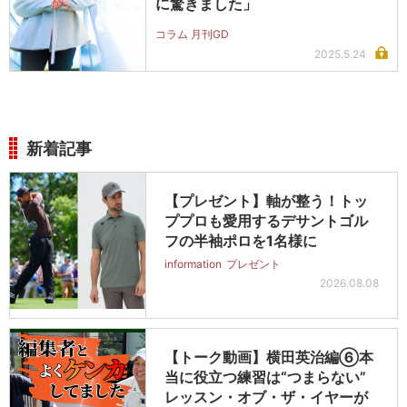
に驚きました」
コラム 月刊GD
2025.5.24
新着記事
【プレゼント】軸が整う！トッ
ププロも愛用するデサントゴル
フの半袖ポロを1名様に
information
プレゼント
2026.08.08
【トーク動画】横田英治編⑥本
当に役立つ練習は“つまらない”
レッスン・オブ・ザ・イヤーが