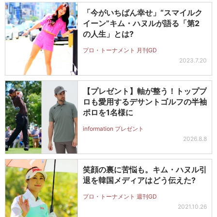
「今がいちばん幸せ」“スマイルク
イーン”キム・ハヌルが語る「第2
の人生」とは?
プロ・トーナメント 月刊GD
2023.7.20
【プレゼント】軸が整う！トッププ
ロも愛用するデサントゴルフの半袖
ポロを1名様に
information プレゼント
2026.8.8
笑顔の裏に苦悩も。キム・ハヌル引
退を韓国メディアはどう伝えた?
プロ・トーナメント 週刊GD
2021.10.26