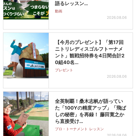
語るレッスン…
動画
2026.08.06
【今月のプレゼント】「第17回
ニトリレディスゴルフトーナメ
ント」観戦招待券を4日間合計2
0組40名…
プレゼント
2026.08.06
全英制覇！桑木志帆が語ってい
た「100Yの精度アップ」「飛ば
しの秘密」を再録！ 藤田寛之か
ら直接受け…
プロ・トーナメント
レッスン
2026.08.06