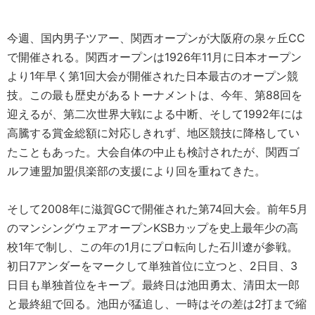
今週、国内男子ツアー、関西オープンが大阪府の泉ヶ丘CC
で開催される。関西オープンは1926年11月に日本オープン
より1年早く第1回大会が開催された日本最古のオープン競
技。この最も歴史があるトーナメントは、今年、第88回を
迎えるが、第二次世界大戦による中断、そして1992年には
高騰する賞金総額に対応しきれず、地区競技に降格してい
たこともあった。大会自体の中止も検討されたが、関西ゴ
ルフ連盟加盟倶楽部の支援により回を重ねてきた。
そして2008年に滋賀GCで開催された第74回大会。前年5月
のマンシングウェアオープンKSBカップを史上最年少の高
校1年で制し、この年の1月にプロ転向した石川遼が参戦。
初日7アンダーをマークして単独首位に立つと、2日目、3
日目も単独首位をキープ。最終日は池田勇太、清田太一郎
と最終組で回る。池田が猛追し、一時はその差は2打まで縮