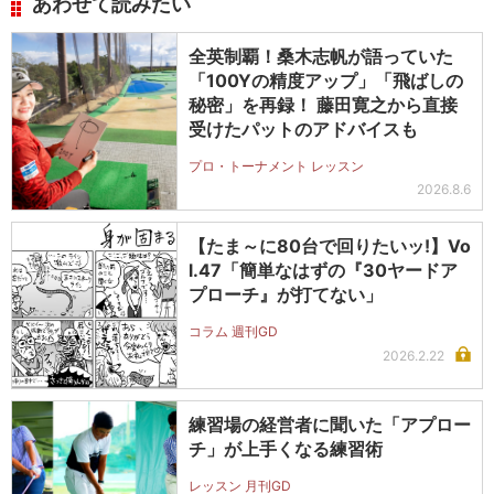
あわせて読みたい
全英制覇！桑木志帆が語っていた
「100Yの精度アップ」「飛ばしの
秘密」を再録！ 藤田寛之から直接
受けたパットのアドバイスも
プロ・トーナメント レッスン
2026.8.6
【たま～に80台で回りたいッ!】Vo
l.47「簡単なはずの『30ヤードア
プローチ』が打てない」
コラム 週刊GD
2026.2.22
練習場の経営者に聞いた「アプロー
チ」が上手くなる練習術
レッスン 月刊GD