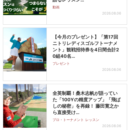
動画
2026.08.06
【今月のプレゼント】「第17回
ニトリレディスゴルフトーナメ
ント」観戦招待券を4日間合計2
0組40名…
プレゼント
2026.08.06
全英制覇！桑木志帆が語ってい
た「100Yの精度アップ」「飛ば
しの秘密」を再録！ 藤田寛之か
ら直接受け…
プロ・トーナメント
レッスン
2026.08.06