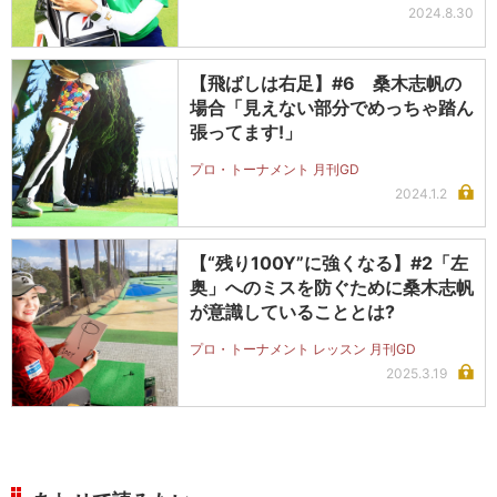
2024.8.30
【飛ばしは右足】#6 桑木志帆の
場合「見えない部分でめっちゃ踏ん
張ってます!」
プロ・トーナメント 月刊GD
2024.1.2
【“残り100Y”に強くなる】#2「左
奥」へのミスを防ぐために桑木志帆
が意識していることとは?
プロ・トーナメント レッスン 月刊GD
2025.3.19