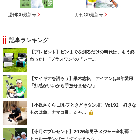
週刊GD最新号
月刊GD最新号
記事ランキング
【プレゼント】ピンまでを測るだけの時代は、もう終
わった! “プラスワン”の「レー...
【マイギアを語ろう】桑木志帆 アイアンは8年愛用
「打感がいいから手放せません!」
【小祝さくら ゴルフときどきタン塩】Vol.92 好きな
ものは魚、ナマコ酢、シャ...
【今月のプレゼント】2026年男子メジャー全制覇！
トゥルーテンパー「ダイナミック...