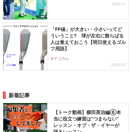
2024.1.7
「FP値」が大きい・小さいってど
ういうこと? 球が左右に散らばる
人は覚えておこう【明日使えるゴル
フ用語】
ギア コラム
2023.5.7
新着記事
【トーク動画】横田英治編⑥本
当に役立つ練習は“つまらない”
レッスン・オブ・ザ・イヤーが
語るレッスン…