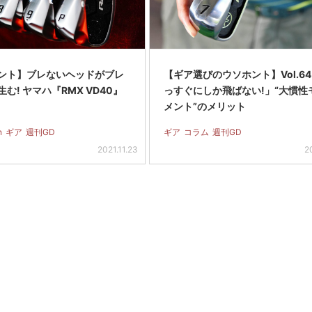
ント】ブレないヘッドがブレ
【ギア選びのウソホント】Vol.6
む! ヤマハ『RMX VD40』
っすぐにしか飛ばない!」“大慣性
メント”のメリット
n
ギア
週刊GD
ギア
コラム
週刊GD
2021.11.23
2