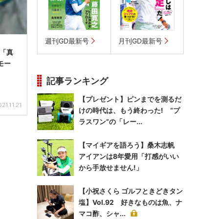
週刊GD最新号
月刊GD最新号
4「真
モー
記事ランキング
【プレゼント】ピンまでを測るだ
021.11.21
けの時代は、もう終わった! “プ
ラスワン”の「レー...
【マイギアを語ろう】桑木志帆
アイアンは8年愛用「打感がいい
から手放せません!」
【小祝さくら ゴルフときどきタン
塩】Vol.92 好きなものは魚、ナ
マコ酢、シャ...