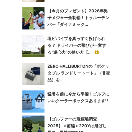
【今月のプレゼント】2026年男
子メジャー全制覇！トゥルーテン
パー「ダイナミック...
塩ビパイプを真っすぐ投げられ
る？ ドライバーの飛びが一変す
る“遠心力”の使い方【...
ZERO HALLIBURTONの「ポケッ
タブル ランドリートート」（非売
品）を...
猛暑を前に今から準備！ゴルフに
いいクーラーボックスあります!!
【ゴルファーの飛距離調査
2025】＜前編＞220Yは飛ばし