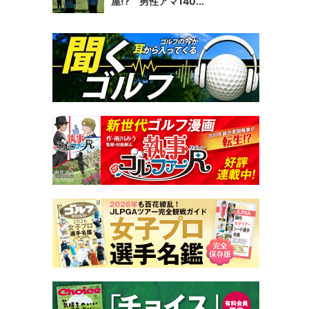
屋!? 男性アマ140...