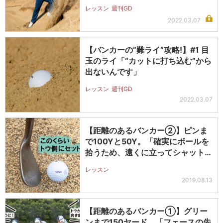
レッスン
週刊GD
2022.03.07
【バンカーの“難ライ”攻略!】#1 目
玉のライ「“カットに打ち込む”から
出ないんです」
レッスン
週刊GD
2022.03.07
【距離のあるバンカー②】ピンま
で100Yと50Y。「確実にボールを
拾うため、遠くに立ってシャットフ
ェ…
レッスン
2019.08.13
【距離のあるバンカー①】グリー
ンまで150ヤード。「フェースの先