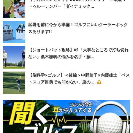
トゥルーテンパー「ダイナミック...
猛暑を前に今から準備！ゴルフにいいクーラーボック
スあります!!
【ショートパット攻略】#1「大事なところで打ち切れ
ない」桑木志帆の悩みを名手・藤...
【脳科学×ゴルフ】＜後編＞中野信子×内藤雄士「ベス
トスコア目前でも叩かない、脳の...