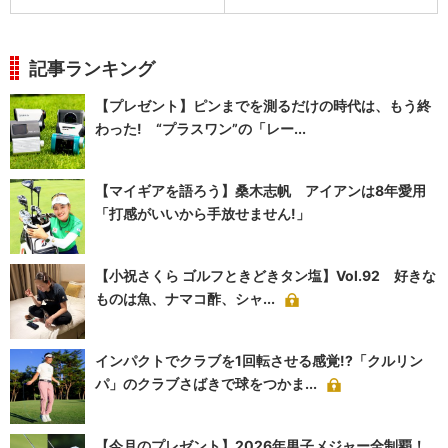
記事ランキング
【プレゼント】ピンまでを測るだけの時代は、もう終
わった! “プラスワン”の「レー...
【マイギアを語ろう】桑木志帆 アイアンは8年愛用
「打感がいいから手放せません!」
【小祝さくら ゴルフときどきタン塩】Vol.92 好きな
ものは魚、ナマコ酢、シャ...
インパクトでクラブを1回転させる感覚!?「クルリン
パ」のクラブさばきで球をつかま...
【今月のプレゼント】2026年男子メジャー全制覇！