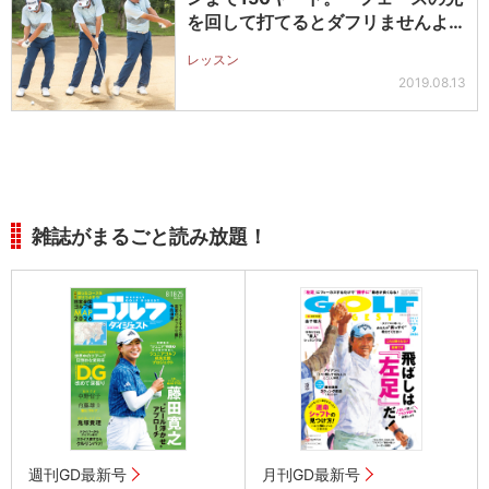
を回して打てるとダフリませんよ」
高橋…
レッスン
2019.08.13
雑誌がまるごと読み放題！
週刊GD最新号
月刊GD最新号