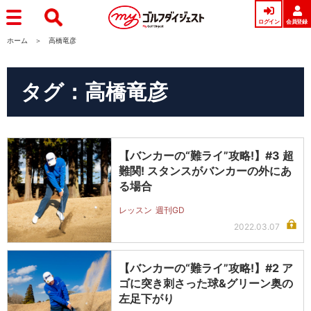
ログイン
会員登録
ホーム
高橋竜彦
タグ：高橋竜彦
【バンカーの“難ライ”攻略!】#3 超
難関! スタンスがバンカーの外にあ
る場合
レッスン
週刊GD
2022.03.07
【バンカーの“難ライ”攻略!】#2 ア
ゴに突き刺さった球&グリーン奥の
左足下がり