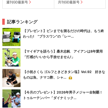
週刊GD最新号
月刊GD最新号
記事ランキング
【プレゼント】ピンまでを測るだけの時代は、もう終
わった! “プラスワン”の「レー...
【マイギアを語ろう】桑木志帆 アイアンは8年愛用
「打感がいいから手放せません!」
【小祝さくら ゴルフときどきタン塩】Vol.92 好きな
ものは魚、ナマコ酢、シャ...
【今月のプレゼント】2026年男子メジャー全制覇！
トゥルーテンパー「ダイナミック...