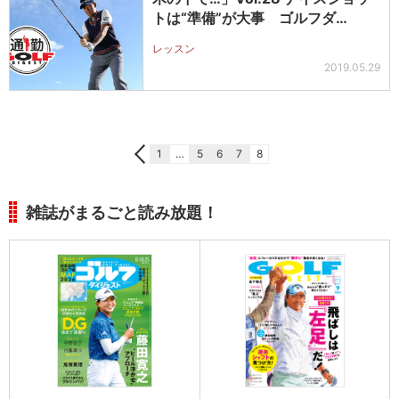
トは“準備”が大事 ゴルフダ…
レッスン
2019.05.29
1
…
5
6
7
8
雑誌がまるごと読み放題！