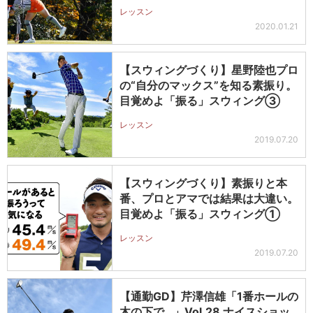
ル…
レッスン
2020.01.21
【スウィングづくり】星野陸也プロ
の“自分のマックス”を知る素振り。
目覚めよ「振る」スウィング③
レッスン
2019.07.20
【スウィングづくり】素振りと本
番、プロとアマでは結果は大違い。
目覚めよ「振る」スウィング①
レッスン
2019.07.20
【通勤GD】芹澤信雄「1番ホールの
木の下で…」Vol.28 ナイスショッ