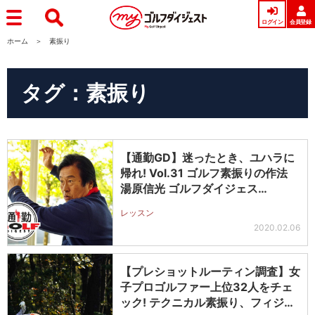
ログイン
会員登録
ホーム
素振り
タグ：素振り
【通勤GD】迷ったとき、ユハラに
帰れ! Vol.31 ゴルフ素振りの作法
湯原信光 ゴルフダイジェス…
レッスン
2020.02.06
【プレショットルーティン調査】女
子プロゴルファー上位32人をチェ
ック! テクニカル素振り、フィジカ