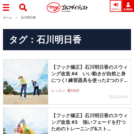
ログイン
会員登録
ホーム
石川明日香
タグ：石川明日香
【フック矯正】石川明日香のスウィ
ング改造 #4 いい動きが自然と身
につく! 練習器具を使った2つのド…
レッスン
週刊GD
2022.04.14
【フック矯正】石川明日香のスウィ
ング改造 #3 強いフェードを打つ
ためのトレーニング&スト…