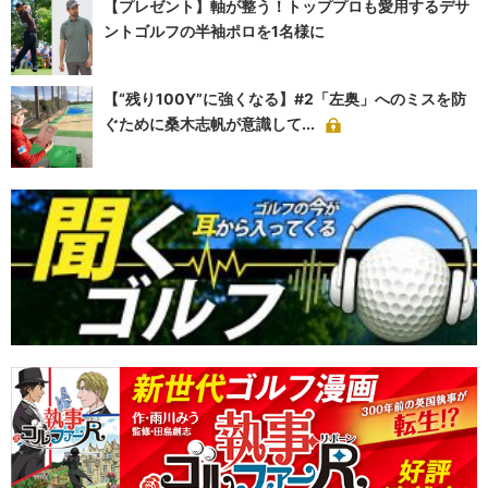
【プレゼント】軸が整う！トッププロも愛用するデサ
ントゴルフの半袖ポロを1名様に
【“残り100Y”に強くなる】#2「左奥」へのミスを防
ぐために桑木志帆が意識して...