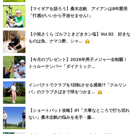
【マイギアを語ろう】桑木志帆 アイアンは8年愛用
「打感がいいから手放せません!」
【小祝さくら ゴルフときどきタン塩】Vol.92 好きな
ものは魚、ナマコ酢、シャ...
【今月のプレゼント】2026年男子メジャー全制覇！
トゥルーテンパー「ダイナミック...
インパクトでクラブを1回転させる感覚!?「クルリン
パ」のクラブさばきで球をつかま...
【ショートパット攻略】#1「大事なところで打ち切れ
ない」桑木志帆の悩みを名手・藤...