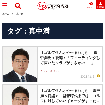
ログイン
会員登録
ホーム
真中満
タグ：真中満
【ゴルフせんとや生まれけむ】 真
中満氏＜後編＞「フィッティングし
て届いたクラブがまさかの……」
コラム
週刊GD
2023.12.15
【ゴルフせんとや生まれけむ】真中
満＜前編＞「監督時代までは、ゴル
フに対していいイメージがまったく