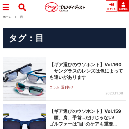
ログイン
会員登録
ホーム
目
タグ：目
【ギア選びのウソホント】Vol.160
サングラスのレンズは色によって
も違いがあります
コラム
週刊GD
2023.11.08
【ギア選びのウソホント】Vol.159
腰、肩、手首…だけじゃない!
ゴルファーは“目”のケアも重要…