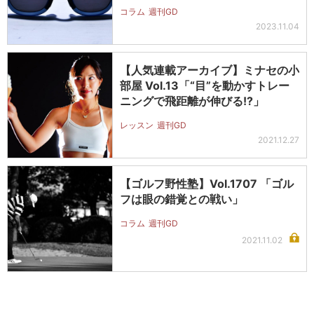
コラム
週刊GD
2023.11.04
【人気連載アーカイブ】ミナセの小
部屋 Vol.13「“目”を動かすトレー
ニングで飛距離が伸びる!?」
レッスン
週刊GD
2021.12.27
【ゴルフ野性塾】Vol.1707 「ゴル
フは眼の錯覚との戦い」
コラム
週刊GD
2021.11.02