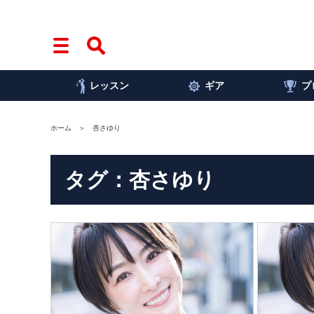
レッスン
ギア
プ
ホーム
杏さゆり
タグ：杏さゆり