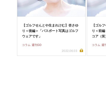
【ゴルフせんとや生まれけむ】杏さゆ
【ゴルフ
り＜後編＞「パスポート写真はゴルフ
り＜前編
ウェアです」
コア（笑
コラム
週刊GD
コラム
週
2022.06.03