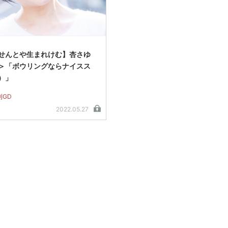
せんとや生まれけむ】杏さゆ
＞「ボウリングならナイスス
）」
刊GD
2022.05.27