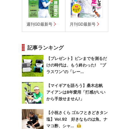
週刊GD最新号
月刊GD最新号
記事ランキング
【プレゼント】ピンまでを測るだ
けの時代は、もう終わった! “プ
ラスワン”の「レー...
【マイギアを語ろう】桑木志帆
アイアンは8年愛用「打感がいい
から手放せません!」
【小祝さくら ゴルフときどきタン
塩】Vol.92 好きなものは魚、ナ
マコ酢、シャ...