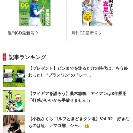
週刊GD最新号
月刊GD最新号
記事ランキング
【プレゼント】ピンまでを測るだけの時代は、もう終
わった! “プラスワン”の「レー...
【マイギアを語ろう】桑木志帆 アイアンは8年愛用
「打感がいいから手放せません!」
【小祝さくら ゴルフときどきタン塩】Vol.92 好きな
ものは魚、ナマコ酢、シャ...