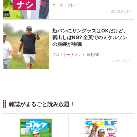
OK…
コース・プレー
2023.04.17
短パンにサングラスはOKだけど、
裾出しはNG? 全英でのミケルソン
の服装が物議
プロ・トーナメント
週刊GD
2021.07.21
雑誌がまるごと読み放題！