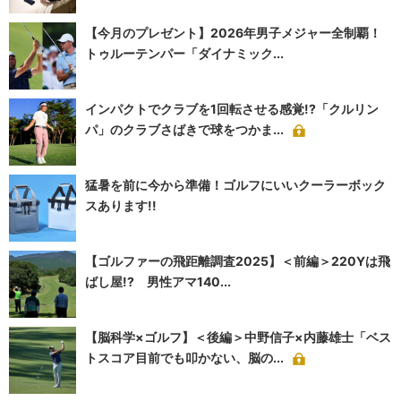
【今月のプレゼント】2026年男子メジャー全制覇！
トゥルーテンパー「ダイナミック...
インパクトでクラブを1回転させる感覚!?「クルリン
パ」のクラブさばきで球をつかま...
猛暑を前に今から準備！ゴルフにいいクーラーボック
スあります!!
【ゴルファーの飛距離調査2025】＜前編＞220Yは飛
ばし屋!? 男性アマ140...
【脳科学×ゴルフ】＜後編＞中野信子×内藤雄士「ベス
トスコア目前でも叩かない、脳の...