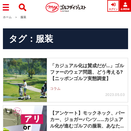
ログイン
会員登録
ホーム
服装
タグ：服装
「カジュアル化は賛成だが…」ゴル
ファーのウェア問題、どう考える?
【ニッポンゴルフ実態調査】
コラム
2023.05.03
【アンケート】モックネック、パー
カー、ジョガーパンツ……カジュア
ル化が進むゴルフの服装、あなたの