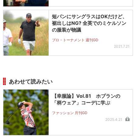
短パンにサングラスはOKだけど、
裾出しはNG? 全英でのミケルソン
の服装が物議
プロ・トーナメント 週刊GD
2021.7.21
あわせて読みたい
【幸服論】Vol.81 ホブランの
「柄ウェア」コーデに学ぶ
ファッション 月刊GD
2025.4.21