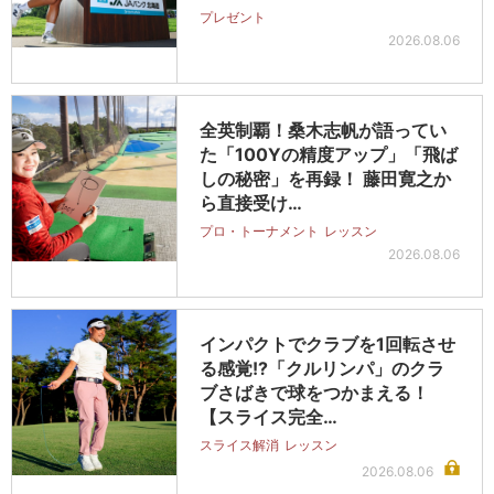
プレゼント
2026.08.06
全英制覇！桑木志帆が語ってい
た「100Yの精度アップ」「飛ば
しの秘密」を再録！ 藤田寛之か
ら直接受け…
プロ・トーナメント
レッスン
2026.08.06
インパクトでクラブを1回転させ
る感覚!?「クルリンパ」のクラ
ブさばきで球をつかまえる！
【スライス完全…
スライス解消
レッスン
2026.08.06