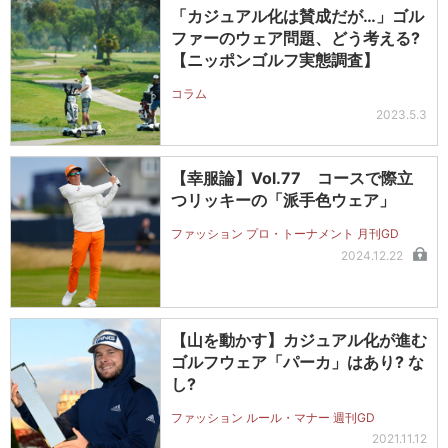
「カジュアル化は賛成だが…」ゴル
ファーのウェア問題、どう考える?
【ニッポンゴルフ実態調査】
コラム
2023.5.3
【幸服論】Vol.77 コースで際立
つリッキーの「派手色ウェア」
ファッション プロ・トーナメント 月刊GD
2024.12.22
【山を動かす】カジュアル化が進む
ゴルフウェア「パーカ」はあり? な
し?
ファッション ルール・マナー 週刊GD
2021.11.12