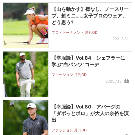
【山を動かす】襟なし、ノースリー
ブ、超ミニ……女子プロのウェア、
どう思う?
プロ・トーナメント 週刊GD
2021.8.31
【幸服論】Vol.84 シェフラーに
学ぶ“白パンツ”コーデ
ファッション 月刊GD
2025.7.18
【幸服論】Vol.80 アバーグの
「ダボっとポロ」が大人の余裕を演
出
ファッション 月刊GD