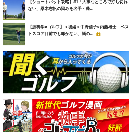
【ショートパット攻略】#1「大事なところで打ち切れ
ない」桑木志帆の悩みを名手・藤...
【脳科学×ゴルフ】＜後編＞中野信子×内藤雄士「ベス
トスコア目前でも叩かない、脳の...