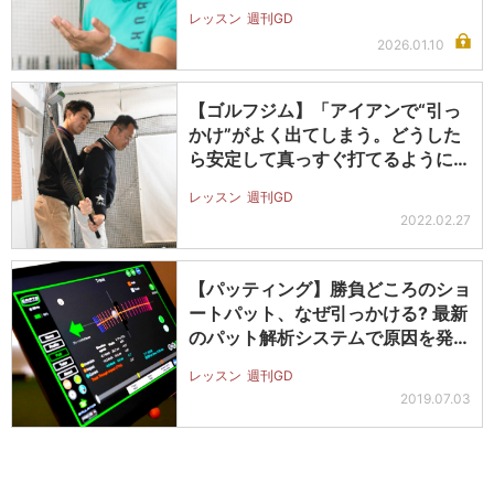
目か…
レッスン
週刊GD
2026.01.10
【ゴルフジム】「アイアンで“引っ
かけ”がよく出てしまう。どうした
ら安定して真っすぐ打てるようにな
りま…
レッスン
週刊GD
2022.02.27
【パッティング】勝負どころのショ
ートパット、なぜ引っかける? 最新
のパット解析システムで原因を発
見!
レッスン
週刊GD
2019.07.03