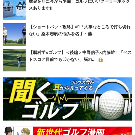
猛暑を前に今から準備！ゴルフにいいクーラーボック
スあります!!
【ショートパット攻略】#1「大事なところで打ち切れ
ない」桑木志帆の悩みを名手・藤...
【脳科学×ゴルフ】＜後編＞中野信子×内藤雄士「ベス
トスコア目前でも叩かない、脳の...