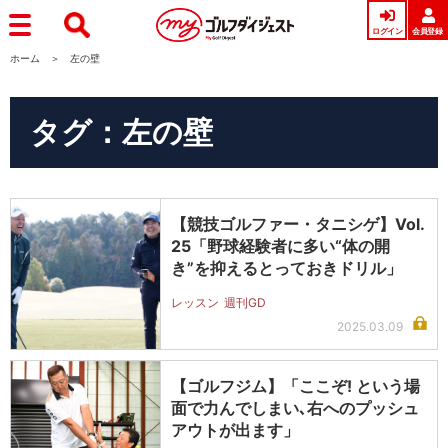
ログイン
会員登録
ホーム
左の壁
タグ：左の壁
【競技ゴルファー・タニシゲ】Vol.
25「野球経験者に多い“体の開
き”を抑えるとっておきドリル」
レッスン
週刊GD
2025.03.09
【ゴルフジム】「ここぞ! という場
面で力んでしまい､右へのプッシュ
アウトが出ます」