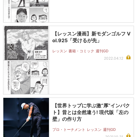
【レッスン漫画】新モダンゴルフ V
ol.925「受けるが先」
レッスン
書籍・コミック
週刊GD
2022.04.12
【世界トップに学ぶ激“厚”インパク
ト】昔とは全然違う! 現代版「左の
壁」の作り方
プロ・トーナメント
レッスン
週刊GD
2021.10.21