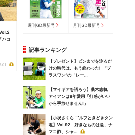
週刊GD最新号
月刊GD最新号
l.2
「バコ
記事ランキング
【プレゼント】ピンまでを測るだ
5.01
けの時代は、もう終わった! “プ
ラスワン”の「レー...
【マイギアを語ろう】桑木志帆
アイアンは8年愛用「打感がいい
から手放せません!」
【小祝さくら ゴルフときどきタン
塩】Vol.92 好きなものは魚、ナ
マコ酢、シャ...