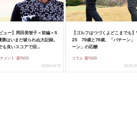
ビュー】岡田美智子＜前編＞5
【ゴルフはつづくよどこまでも】Vo
優勝はいまだ破られぬ大記録。
25 79歳と76歳、「バチーン」
歳でも良いスコアで回…
ーン」の応酬
ナメント
週刊GD
コラム
週刊GD
2026.04.15
2025.0